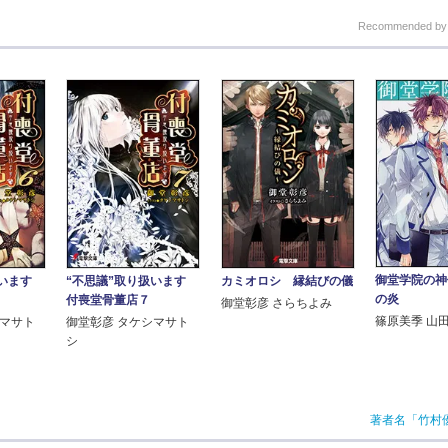
Recommended b
御堂学院の神
います
“不思議”取り扱います
カミオロシ 縁結びの儀
の炎
付喪堂骨董店７
御堂彰彦 さらちよみ
篠原美季 山
シマサト
御堂彰彦 タケシマサト
シ
著者名「竹村