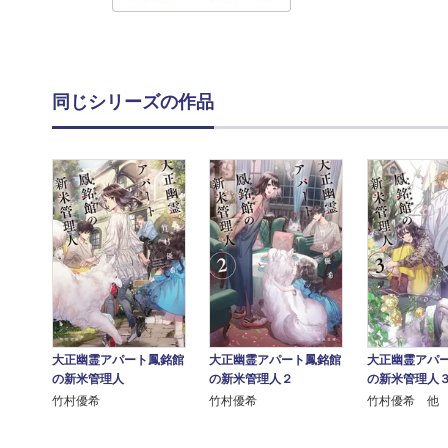
同じシリーズの作品
大正幽霊アパート鳳銘館
大正幽霊アパート鳳銘館
大正幽霊アパ
の新米管理人
の新米管理人２
の新米管理人
竹村優希
竹村優希
竹村優希 他