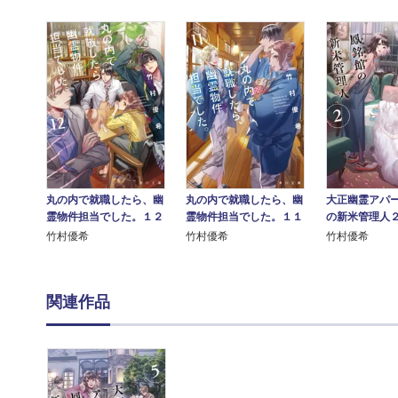
丸の内で就職したら、幽
丸の内で就職したら、幽
大正幽霊アパ
霊物件担当でした。１２
霊物件担当でした。１１
の新米管理人
竹村優希
竹村優希
竹村優希
関連作品