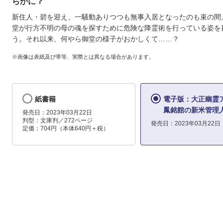
らかに？
新住人・碧を迎え、一騒動ありつつも無事入居となったのも束の間
堂が行方不明の母の魂を探すために危険な降霊術を行っている姿を
う。それ以来、何やら御堂の様子がおかしくて……？
※画像は表紙及び帯等、実際とは異なる場合があります。
紙書籍
電子版：大正幽霊
鳳銘館の新米管理
発売日：2023年03月22日
判型：文庫判／272ページ
発売日：2023年03月22日
定価：704円（本体640円＋税）