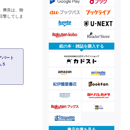
。爽良は、御
目撃してしま
紙の本・雑誌を購入する
アパート
人５
書店在庫を見る