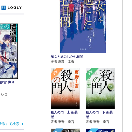
y
魔女と過ごした七日間
著者 東野 圭吾
2位
3位
使官 導き
田シロ
殺人の門 上 新装
殺人の門 下 新装
版
版
著者 東野 圭吾
著者 東野 圭吾
優希」で検索