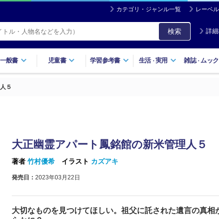
カテゴリ・ジャンル一覧
レーベル
検索
詳細
一般書
児童書
学習参考書
生活
実用
雑誌
ムック
・
・
人５
大正幽霊アパート鳳銘館の新米管理人５
著者
竹村優希
イラスト
カズアキ
発売日：
2023年03月22日
大切なものを見つけてほしい。祖父に託された遺言の真相