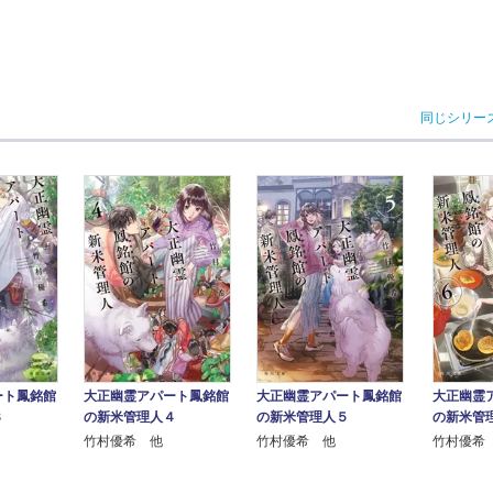
同じシリー
ート鳳銘館
大正幽霊アパート鳳銘館
大正幽霊アパート鳳銘館
大正幽霊
３
の新米管理人４
の新米管理人５
の新米管
竹村優希 他
竹村優希 他
竹村優希