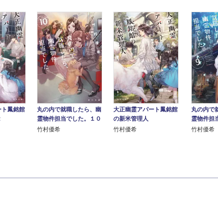
ート鳳銘館
大正幽霊アパート鳳銘館
丸の内で
丸の内で就職したら、幽
２
の新米管理人
霊物件担
霊物件担当でした。１０
竹村優希
竹村優希
竹村優希