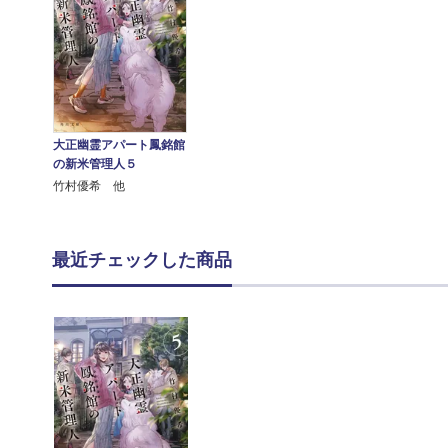
大正幽霊アパート鳳銘館
の新米管理人５
竹村優希 他
最近チェックした商品