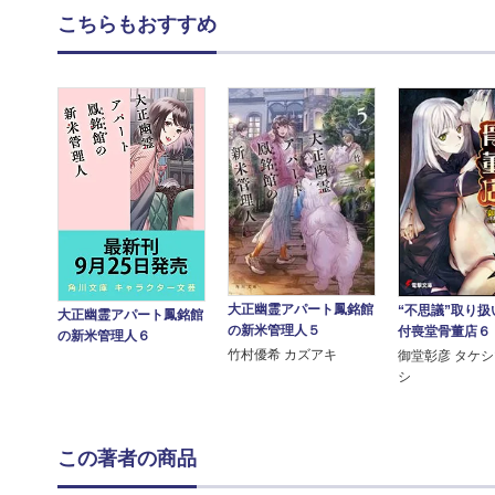
こちらもおすすめ
大正幽霊アパート鳳銘館
“不思議”取り扱
大正幽霊アパート鳳銘館
の新米管理人５
付喪堂骨董店６
の新米管理人６
竹村優希 カズアキ
御堂彰彦 タケ
シ
この著者の商品