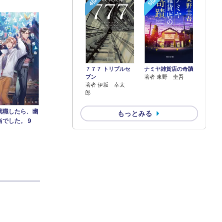
4位
5位
７７７ トリプルセ
ナミヤ雑貨店の奇蹟
ブン
著者 東野 圭吾
著者 伊坂 幸太
郎
就職したら、幽
もっとみる
当でした。９