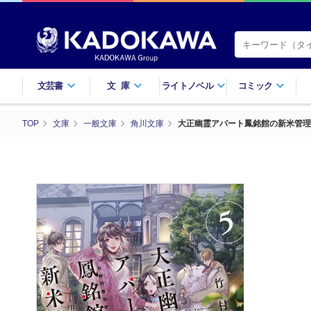
文芸書
文庫
ライトノベル
コミック
TOP
文庫
一般文庫
角川文庫
大正幽霊アパート鳳銘館の新米管理