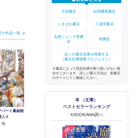
大垣書店
紀伊國屋書店
くまざわ書店
三省堂書店
ズの作品一覧
丸善ジュンク堂書
有隣堂
店
近くの書店在庫を検索する
（書店在庫情報プロジェクト）
※書店によって現在在庫や取り扱いがない場
合がございます。詳しい購入方法は、各書店
のサイトにてご確認ください。
本 （文庫）
ベストセラーランキング
アパート鳳銘館
KADOKAWA調べ
理人６
 他
1位