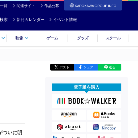
一覧
関連サイト
作品公募
KADOKAWA GROUP INFO
検索
新刊カレンダー
イベント情報
映像
ゲーム
グッズ
スクール
ポスト
シェア
送る
電子版を購入
がついに明