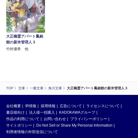
大正幽霊アパート鳳銘
館の新米管理人３
竹村優希 他
TOP
文庫
一般文庫
角川文庫
大正幽霊アパート鳳銘館の新米管理人３
会社概要
IR情報
採用情報
広告について
ライセンスについて
書店様向け
法人様一括購入
KADOKAWAグループ
作品の利用について
お問い合わせ
プライバシーポリシー
サイトポリシー
Do Not Sell or Share My Personal Information
利用者情報の外部送信について