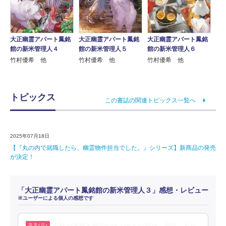
大正幽霊アパート鳳銘
大正幽霊アパート鳳銘
大正幽霊アパート鳳銘
館の新米管理人４
館の新米管理人５
館の新米管理人６
竹村優希 他
竹村優希 他
竹村優希 他
トピックス
この書誌の関連トピックス一覧へ
2025年07月18日
【『丸の内で就職したら、幽霊物件担当でした。』シリーズ】新商品の発売
が決定！
「大正幽霊アパート鳳銘館の新米管理人３」感想・レビュー
※ユーザーによる個人の感想です