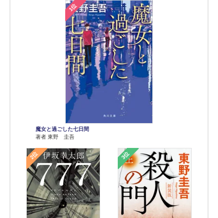
1位
魔女と過ごした七日間
著者 東野 圭吾
2位
3位