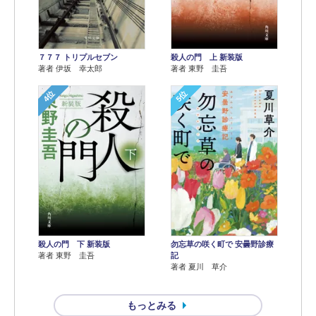
７７７ トリプルセブン
殺人の門 上 新装版
著者 伊坂 幸太郎
著者 東野 圭吾
4位
5位
殺人の門 下 新装版
勿忘草の咲く町で 安曇野診療
著者 東野 圭吾
記
著者 夏川 草介
もっとみる