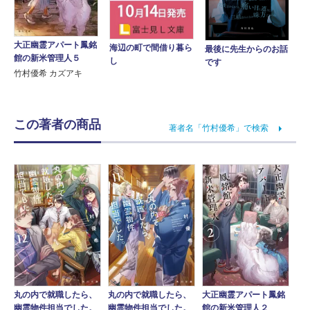
大正幽霊アパート鳳銘
海辺の町で間借り暮ら
最後に先生からのお話
館の新米管理人５
し
です
竹村優希 カズアキ
この著者の商品
著者名「竹村優希」で検索
丸の内で就職したら、
丸の内で就職したら、
大正幽霊アパート鳳銘
幽霊物件担当でした。
幽霊物件担当でした。
館の新米管理人２