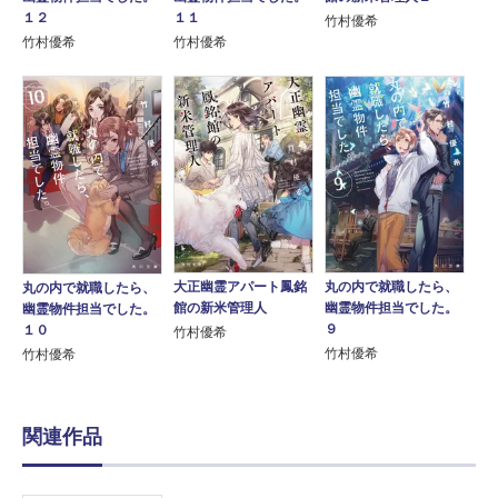
１２
１１
竹村優希
竹村優希
竹村優希
大正幽霊アパート鳳銘
丸の内で就職したら、
丸の内で就職したら、
館の新米管理人
幽霊物件担当でした。
幽霊物件担当でした。
９
１０
竹村優希
竹村優希
竹村優希
関連作品