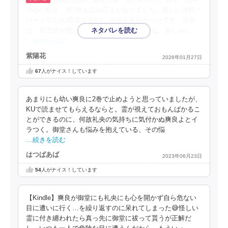
紗枝の誘拐と御堂の妹・依との対決。御堂、礼央
の心の動き。第3巻も読み応えがありました。美しい洋館ア
パートでの人間(霊を含む)、今回も面白かったです。次巻
は、庄之助が残した言葉に迫っていくのかな。楽しみに
…続きを読む
紫陽花
2026年01月27日
67
人がナイス！しています
あまりにも幼い爽良に2巻で止めようと思っていましたが、
KUで読ませてもらえるならと。霊が視えておもんばかるこ
とができるのに、何故礼央の気持ちに気付かぬ爽良よとイ
ラつく。御堂さんも悩みを抱えている、その悩
…続きを読む
はつばあば
2023年06月23日
54
人がナイス！しています
【Kindle】爽良が御堂にも礼央にも心を開かず自ら危ない
目に遭いに行く…を繰り返すのに呆れてしまった😅怪しい
霊に付き纏われたら真っ先に御堂に祓って貰うが正解だ