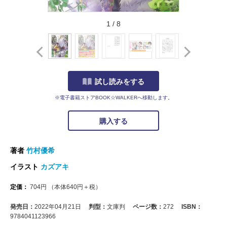
1
/
8
試し読みをする
※電子書籍ストアBOOK☆WALKERへ移動します。
購入する
著者
竹村優希
イラスト
カズアキ
定価：
704
円
（本体
640
円＋税）
発売日：
2022年04月21日
判型：
文庫判
ページ数：
272
ISBN：
9784041123966