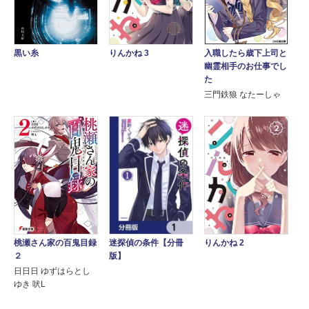
黒い糸
入職したら歳下上司と
りんかね 3
幽霊相手のお仕事でし
た
三門鉄狼 なたーしゃ
桃瀬さん家の百鬼目録
迷探偵の条件【分冊
りんかね 2
２
版】
日日日 ゆずはらとし
ゆき 吠L