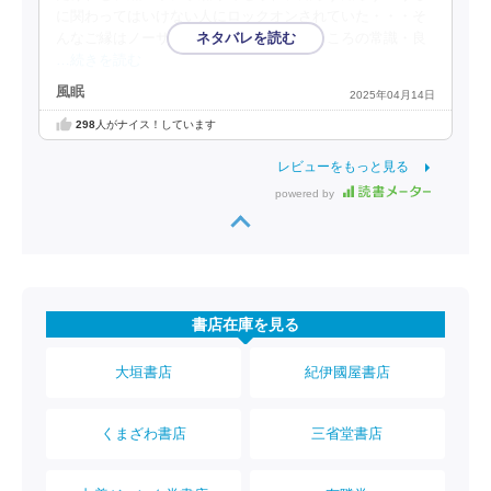
に関わってはいけない人にロックオンされていた・・・そ
んなご縁はノーサンキュー。世間で言うところの常識・良
…続きを読む
風眠
2025年04月14日
298
人がナイス！しています
レビューをもっと見る
powered by
書店在庫を見る
大垣書店
紀伊國屋書店
くまざわ書店
三省堂書店