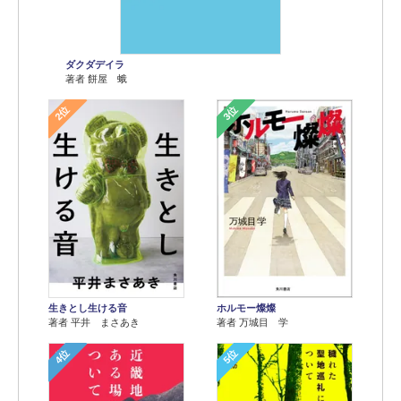
ダクダデイラ
著者 餅屋 蛾
2位
3位
生きとし生ける音
ホルモー燦燦
著者 平井 まさあき
著者 万城目 学
4位
5位