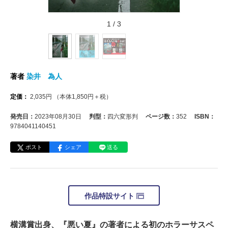
1
/
3
著者
染井 為人
定価：
2,035
円
（本体
1,850
円＋税）
発売日：
2023年08月30日
判型：
四六変形判
ページ数：
352
ISBN：
9784041140451
ポスト
シェア
送る
作品特設サイト
横溝賞出身、『悪い夏』の著者による初のホラーサスペ