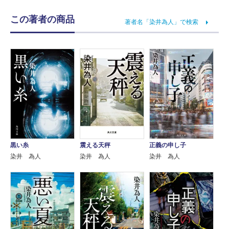
この著者の商品
著者名「染井為人」で検索
黒い糸
震える天秤
正義の申し子
染井 為人
染井 為人
染井 為人