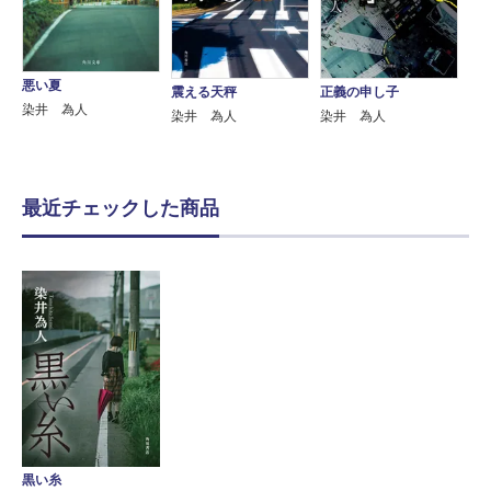
悪い夏
震える天秤
正義の申し子
染井 為人
染井 為人
染井 為人
最近チェックした商品
黒い糸