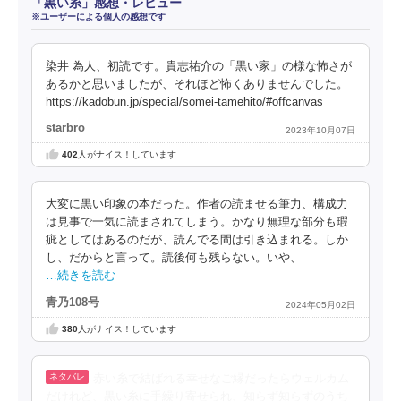
「黒い糸」感想・レビュー
※ユーザーによる個人の感想です
染井 為人、初読です。貴志祐介の「黒い家」の様な怖さが
あるかと思いましたが、それほど怖くありませんでした。
https://kadobun.jp/special/somei-tamehito/#offcanvas
starbro
2023年10月07日
402
人がナイス！しています
大変に黒い印象の本だった。作者の読ませる筆力、構成力
は見事で一気に読まされてしまう。かなり無理な部分も瑕
疵としてはあるのだが、読んでる間は引き込まれる。しか
し、だからと言って。読後何も残らない。いや、
…続きを読む
青乃108号
2024年05月02日
380
人がナイス！しています
赤い糸で結ばれる幸せなご縁だったらウェルカム
だけれど、黒い糸に手繰り寄せられ、知らず知らずのうち