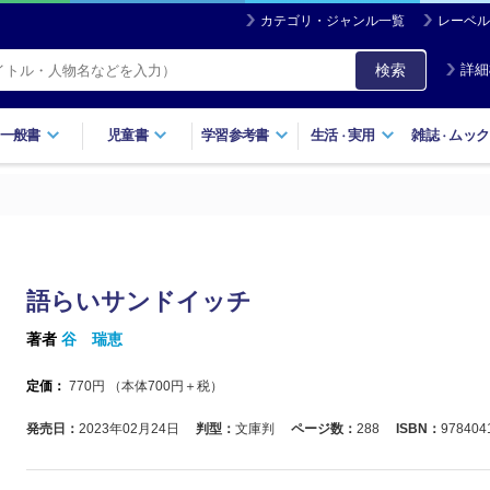
カテゴリ・ジャンル一覧
レーベル
検索
詳細
一般書
児童書
学習参考書
生活
実用
雑誌
ムック
・
・
語らいサンドイッチ
著者
谷 瑞恵
定価：
770
円 （本体
700
円＋税）
発売日：
2023年02月24日
判型：
文庫判
ページ数：
288
ISBN：
978404