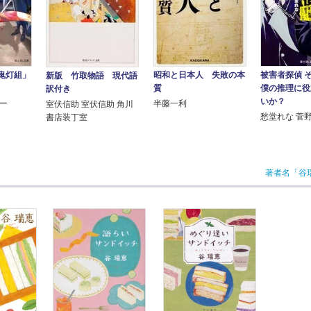
被害者探偵 
鬼灯組」
昭和と日本人 失敗の本
新版 竹取物語 現代語
僕の推理に役
質
訳付き
いか？
ダー
半藤一利
室伏信助 室伏信助 角川
愁堂れな 菅
書店装丁室
著者名「谷