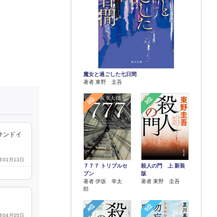
魔女と過ごした七日間
著者 東野 圭吾
2位
3位
サンドイ
4年01月13日
７７７ トリプルセ
殺人の門 上 新装
ブン
版
著者 伊坂 幸太
著者 東野 圭吾
郎
4位
5位
3年04月05日