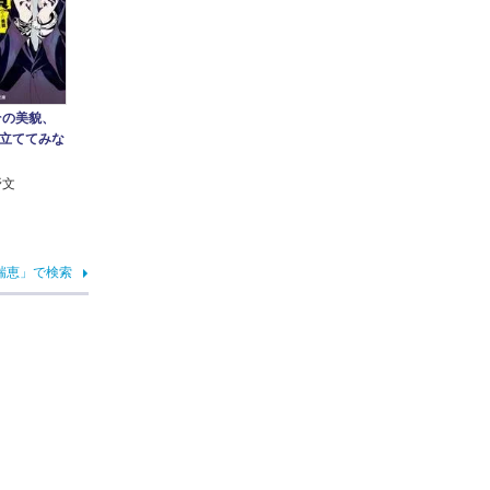
その美貌、
立ててみな
野文
瑞恵」で検索