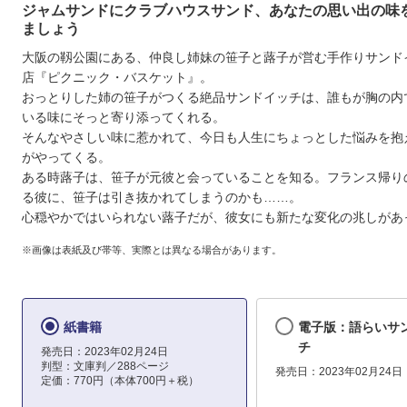
ジャムサンドにクラブハウスサンド、あなたの思い出の味
ましょう
大阪の靱公園にある、仲良し姉妹の笹子と蕗子が営む手作りサンド
店『ピクニック・バスケット』。
おっとりした姉の笹子がつくる絶品サンドイッチは、誰もが胸の内
いる味にそっと寄り添ってくれる。
そんなやさしい味に惹かれて、今日も人生にちょっとした悩みを抱
がやってくる。
ある時蕗子は、笹子が元彼と会っていることを知る。フランス帰り
る彼に、笹子は引き抜かれてしまうのかも……。
心穏やかではいられない蕗子だが、彼女にも新たな変化の兆しがあっ
※画像は表紙及び帯等、実際とは異なる場合があります。
紙書籍
電子版：語らいサ
チ
発売日：2023年02月24日
判型：文庫判／288ページ
発売日：2023年02月24日
定価：770円（本体700円＋税）