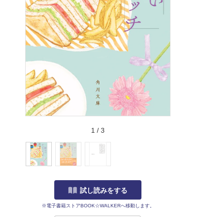
1
/
3
試し読みをする
※電子書籍ストアBOOK☆WALKERへ移動します。