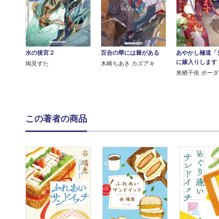
水の後宮２
百合の華には棘がある
あやかし極道「
に嫁入りします
鳩見すた
木崎ちあき カズアキ
来栖千依 ボー
この著者の商品