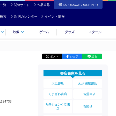
一覧
関連サイト
作品公募
KADOKAWA GROUP INFO
検索
新刊カレンダー
イベント情報
映像
ゲーム
グッズ
スクール
ポスト
シェア
送る
書店在庫を見る
大垣書店
紀伊國屋書店
くまざわ書店
三省堂書店
1134733
丸善ジュンク堂書
有隣堂
店