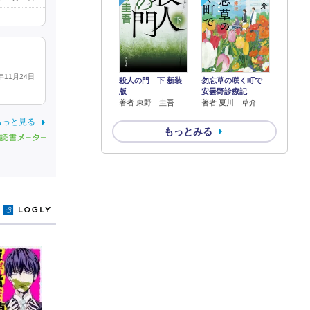
3年11月24日
殺人の門 下 新装
勿忘草の咲く町で
版
安曇野診療記
著者 東野 圭吾
著者 夏川 草介
もっと見る
もっとみる
y