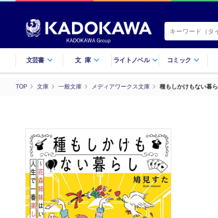
文芸書
文庫
ライトノベル
コミック
TOP
文庫
一般文庫
メディアワークス文庫
種もしかけもない暮ら