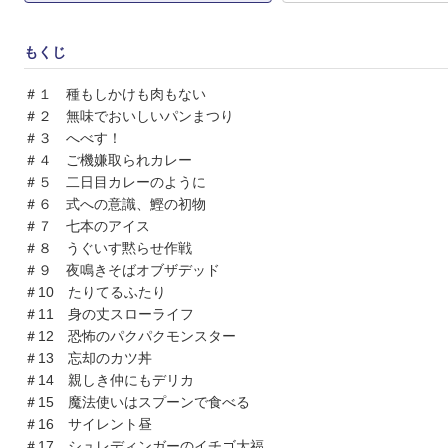
もくじ
＃１ 種もしかけも肉もない
＃２ 無味でおいしいパンまつり
＃３ へべす！
＃４ ご機嫌取られカレー
＃５ 二日目カレーのように
＃６ 式への意識、鰹の初物
＃７ 七本のアイス
＃８ うぐいす黙らせ作戦
＃９ 夜鳴きそばオブザデッド
＃10 たりてるふたり
＃11 身の丈スローライフ
＃12 恐怖のパクパクモンスター
＃13 忘却のカツ丼
＃14 親しき仲にもデリカ
＃15 魔法使いはスプーンで食べる
＃16 サイレント昼
＃17 シュレディンガーのイチゴ大福