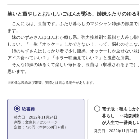
笑いと癒やしとおいしいごはんが彩る、姉妹ふたりのゆる
こんにちは、豆苗です。ふたり暮らしのマジシャン姉妹の部屋で
ます。
妹のいずみさんはほんわか癒し系。強力接着剤で親指と人差し指
しまい、「一生『オッケー』しかできない！」って、悩むのそこな
姉のちずさんはしっかり者で少し腹黒。オッケーしか返せない妹
アイス食べていい？」「ホラー映画見ていい？」と鬼畜な所業。
そんな姉妹のゆるくて楽しい毎日を、豆苗は（収穫されるまで）
思います。
※画像は表紙及び帯等、実際とは異なる場合があります。
紙書籍
電子版：種もしか
暮らし ～花森姉
発売日：2022年11月24日
判型：文庫判／256ページ
が人生で一番楽し
定価：726円（本体660円＋税）
発売日：2022年11月24日