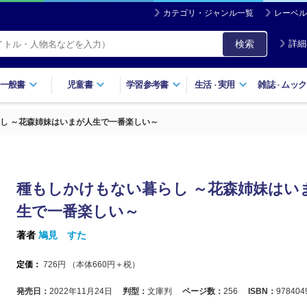
カテゴリ・ジャンル一覧
レーベル
検索
詳細
一般書
児童書
学習参考書
生活
実用
雑誌
ムック
・
・
し ～花森姉妹はいまが人生で一番楽しい～
種もしかけもない暮らし ～花森姉妹はい
生で一番楽しい～
著者
鳩見 すた
定価：
726
円 （本体
660
円＋税）
発売日：
2022年11月24日
判型：
文庫判
ページ数：
256
ISBN：
978404