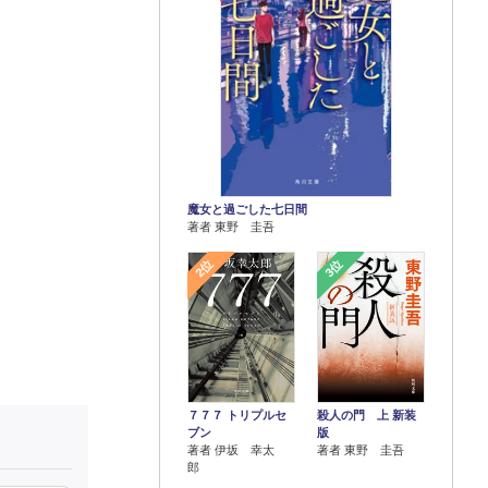
魔女と過ごした七日間
著者 東野 圭吾
2位
3位
７７７ トリプルセ
殺人の門 上 新装
ブン
版
著者 伊坂 幸太
著者 東野 圭吾
郎