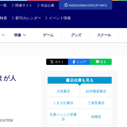
一覧
関連サイト
作品公募
KADOKAWA GROUP INFO
検索
新刊カレンダー
イベント情報
映像
ゲーム
グッズ
スクール
ポスト
シェア
送る
まが人
書店在庫を見る
大垣書店
紀伊國屋書店
くまざわ書店
三省堂書店
丸善ジュンク堂書
有隣堂
店
9147056