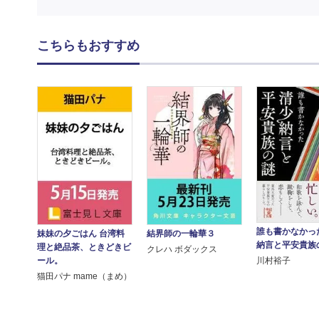
こちらもおすすめ
誰も書かなかっ
妹妹の夕ごはん 台湾料
結界師の一輪華３
納言と平安貴族
理と絶品茶、ときどきビ
クレハ ボダックス
ール。
川村裕子
猫田パナ mame（まめ）