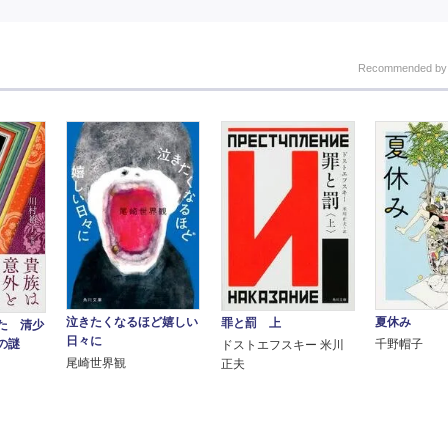
Recommended b
泣きたくなるほど嬉しい
夏休み
罪と罰 上
た 清少
日々に
の謎
千野帽子
ドストエフスキー 米川
尾崎世界観
正夫