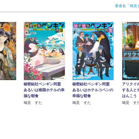
著者名「鳩見
秘密結社ペンギン同盟
秘密結社ペンギン同盟
アリクイ
あるいは南国ホテルの幸
あるいはホテルコペンの
する人と
福な朝食
幸福な朝食
はんこう
鳩見 すた
鳩見 すた
鳩見 す