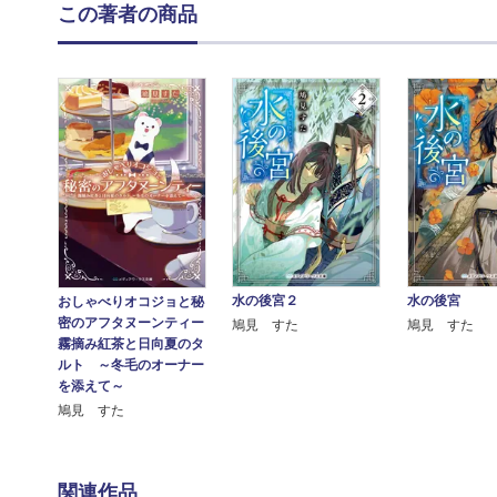
この著者の商品
水の後宮２
水の後宮
おしゃべりオコジョと秘
密のアフタヌーンティー
鳩見 すた
鳩見 すた
霧摘み紅茶と日向夏のタ
ルト ～冬毛のオーナー
を添えて～
鳩見 すた
関連作品