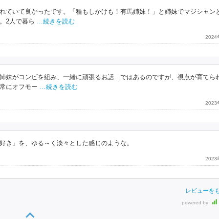
れていて良かったです。「種もしかけも！有馬姉妹！」と姉妹でマジシャン
。2人で暮ら
…続きを読む
202
姉妹がコンビを組み、一緒に頑張るお話…ではあるのですが、視点が育てら
常にオフモー
…続きを読む
202
好き」を、ゆる～く淡々とした感じのような。
202
レビューを
powered by