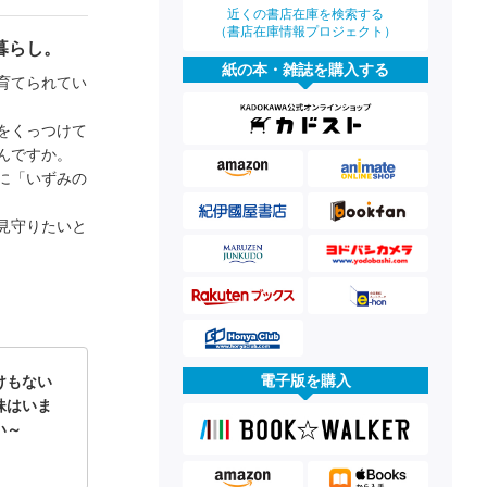
近くの書店在庫を検索する
（書店在庫情報プロジェクト）
暮らし。
紙の本・雑誌を購入する
育てられてい
をくっつけて
んですか。
に「いずみの
見守りたいと
電子版を購入
けもない
妹はいま
い～