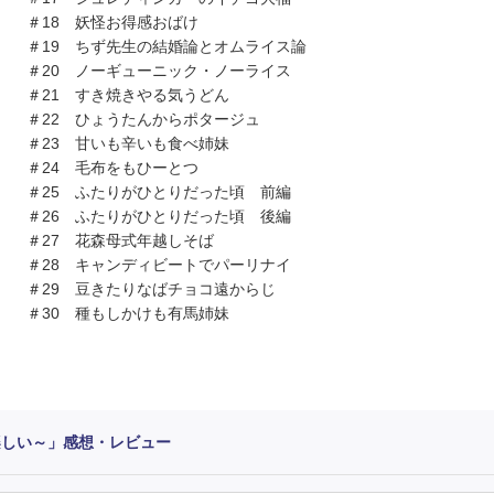
＃18 妖怪お得感おばけ
＃19 ちず先生の結婚論とオムライス論
＃20 ノーギューニック・ノーライス
＃21 すき焼きやる気うどん
＃22 ひょうたんからポタージュ
＃23 甘いも辛いも食べ姉妹
＃24 毛布をもひーとつ
＃25 ふたりがひとりだった頃 前編
＃26 ふたりがひとりだった頃 後編
＃27 花森母式年越しそば
＃28 キャンディビートでパーリナイ
＃29 豆きたりなばチョコ遠からじ
＃30 種もしかけも有馬姉妹
楽しい～」感想・レビュー