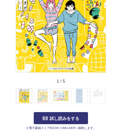
1
/
5
試し読みをする
※電子書籍ストアBOOK☆WALKERへ移動します。