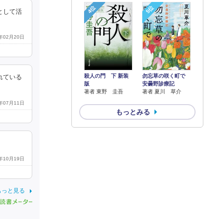
4位
5位
として活
4年02月20日
殺人の門 下 新装
勿忘草の咲く町で
れている
版
安曇野診療記
著者 東野 圭吾
著者 夏川 草介
3年07月11日
もっとみる
3年10月19日
もっと見る