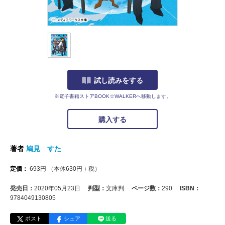
試し読みをする
※電子書籍ストアBOOK☆WALKERへ移動します。
購入する
著者
鳩見 すた
定価：
693
円
（本体
630
円＋税）
発売日：
2020年05月23日
判型：
文庫判
ページ数：
290
ISBN：
9784049130805
ポスト
シェア
送る