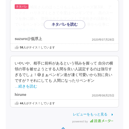
鳩見さんのほっこりもふもふシリーズ第3弾。 ア
リクイ、ハリネズミときて今度はペンギンです。 黒のスー
ツを身に纏い、普段はホテルマンとして表向きの活動をし
ているペンギン達と一部の人間。 ひょんな事から仕事に
…続きを読む
suzuro@低浮上
2020年07月28日
58
人がナイス！しています
いやいや、相手に前科があるという弱みを握って 自分の横
領の罪を被せようとする人間を良い人認定するのは強引す
ぎるでしょ！😅まぁペンギン達が凄く可愛いから別に良い
ですが？それにしても 人間になったりペンギン
…続きを読む
hirune
2020年08月25日
44
人がナイス！しています
レビューをもっと見る
powered by