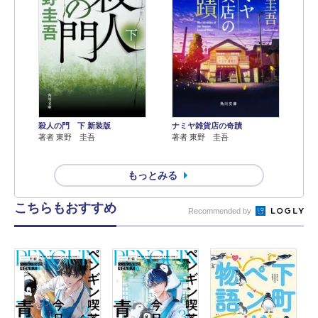
殺人の門 下 新装版
ナミヤ雑貨店の奇蹟
著者 東野 圭吾
著者 東野 圭吾
もっとみる
こちらもおすすめ
Recommended by