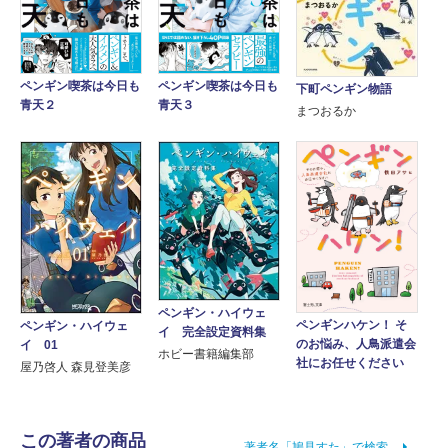
ペンギン喫茶は今日も
ペンギン喫茶は今日も
下町ペンギン物語
青天２
青天３
まつおるか
ペンギン・ハイウェ
ペンギンハケン！ そ
ペンギン・ハイウェ
イ 完全設定資料集
のお悩み、人鳥派遣会
イ 01
ホビー書籍編集部
社にお任せください
屋乃啓人 森見登美彦
この著者の商品
著者名「鳩見すた」で検索