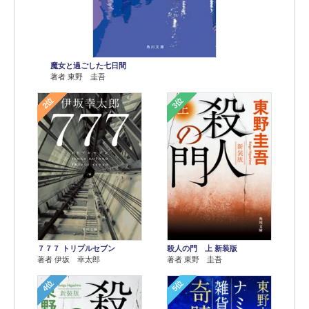
魔女と過ごした七日間
著者 東野 圭吾
2位
3位
７７７ トリプルセブン
殺人の門 上 新装版
著者 伊坂 幸太郎
著者 東野 圭吾
4位
5位