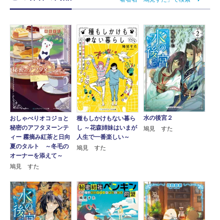
水の後宮２
おしゃべりオコジョと
種もしかけもない暮ら
秘密のアフタヌーンテ
し ～花森姉妹はいまが
鳩見 すた
ィー 霧摘み紅茶と日向
人生で一番楽しい～
夏のタルト ～冬毛の
鳩見 すた
オーナーを添えて～
鳩見 すた