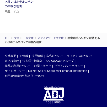
あるいはホテルコペン
の幸福な朝食
鳩見 すた
TOP
文庫
一般文庫
メディアワークス文庫
秘密結社ペンギン同盟 ある
いはホテルコペンの幸福な朝食
会社概要
IR情報
採用情報
広告について
ライセンスについて
書店様向け
法人様一括購入
KADOKAWAグループ
作品の利用について
お問い合わせ
プライバシーポリシー
サイトポリシー
Do Not Sell or Share My Personal Information
利用者情報の外部送信について