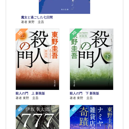
魔女と過ごした七日間
著者 東野 圭吾
2位
3位
殺人の門 上 新装版
殺人の門 下 新装版
著者 東野 圭吾
著者 東野 圭吾
4位
5位