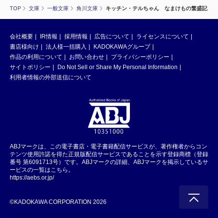
TOP
文庫
一般文庫
角川文庫
キッチン・テルちゃん なまけもの繁盛記
会社概要
IR情報
採用情報
広告について
ライセンスについて
書店様向け
法人様一括購入
KADOKAWAグループ
作品の利用について
お問い合わせ
プライバシーポリシー
サイトポリシー
Do Not Sell or Share My Personal Information
利用者情報の外部送信について
ABJマークは、この電子書店・電子書籍配信サービスが、著作権者からコン
テンツ使用許諾を得た正規版配信サービスであることを示す登録商標（登録
番号 第6091713号）です。ABJマークの詳細、ABJマークを掲示しているサ
ービスの一覧はこちら。
https://aebs.or.jp/
©KADOKAWA CORPORATION 2026