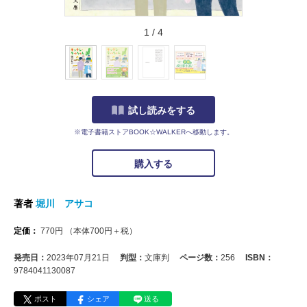
1
/
4
試し読みをする
※電子書籍ストアBOOK☆WALKERへ移動します。
購入する
著者
堀川 アサコ
定価：
770
円
（本体
700
円＋税）
発売日：
2023年07月21日
判型：
文庫判
ページ数：
256
ISBN：
9784041130087
ポスト
シェア
送る