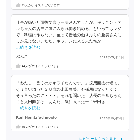
95
人がナイス！しています
仕事が嫌いと面接で言う亜美さんでしたが、キッチン・テ
ルちゃんの店主に気に入られ働き始める。といってもレジ
で、料理は作らない。至って普通の働きぶりの亜美さんに
しか見えない。ただ、キッチンに来る人たちが一
…続きを読む
ぶんこ
2024年05月11日
44
人がナイス！しています
「わたし、働くのがキライなんです。」採用面接の場で、
そう言い放った２８歳の米田亜美。不採用になりたくて、
そう言ったのに・・・。それを聞いた、店長のテルちゃん
こと太田照彦は「あんた、気に入ったー！米田さ
…続きを読む
Karl Heintz Schneider
2023年10月24日
39
人がナイス！しています
レビューをもっと見る