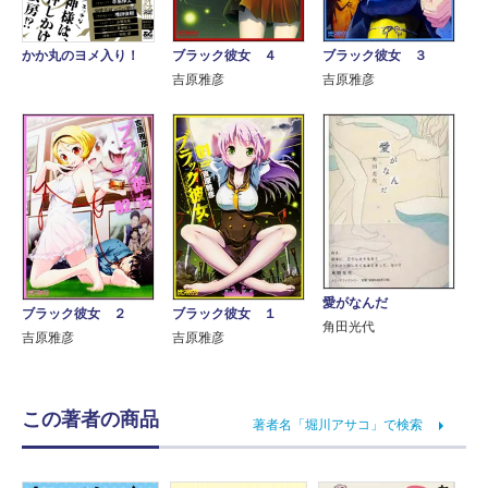
ブラック彼女 ４
ブラック彼女 ３
かか丸のヨメ入り！
吉原雅彦
吉原雅彦
愛がなんだ
ブラック彼女 ２
ブラック彼女 １
角田光代
吉原雅彦
吉原雅彦
この著者の商品
著者名「堀川アサコ」で検索