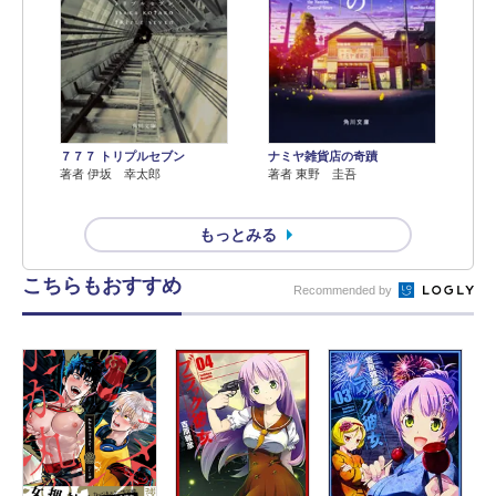
７７７ トリプルセブン
ナミヤ雑貨店の奇蹟
著者 伊坂 幸太郎
著者 東野 圭吾
もっとみる
こちらもおすすめ
Recommended by