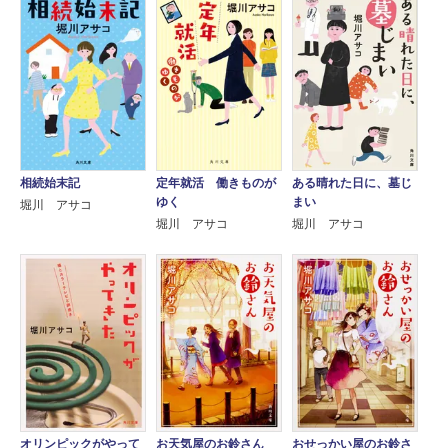
相続始末記
定年就活 働きものが
ある晴れた日に、墓じ
ゆく
まい
堀川 アサコ
堀川 アサコ
堀川 アサコ
オリンピックがやって
お天気屋のお鈴さん
おせっかい屋のお鈴さ