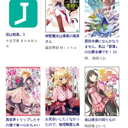
恋は暗黒。3
神聖魔法は漆黒の漆原
十文字青 ＢＵＮＢＵ
悪役令嬢になんかなり
さん
Ｎ
ません。私は『普通』
森田季節 Ｍｉｔｈａ
の公爵令嬢です！ 11
明。 秋咲りお
お見合いしたくなかっ
異世界トリップしたそ
金は彼女の回りもの
たので、無理難題な条
の場で食べられちゃい
時田唯 ひいろ