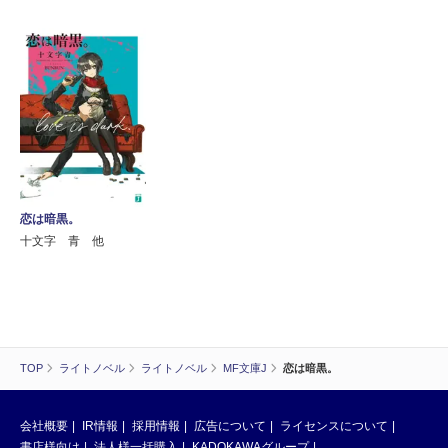
恋は暗黒。
十文字 青 他
TOP
ライトノベル
ライトノベル
MF文庫J
恋は暗黒。
会社概要
IR情報
採用情報
広告について
ライセンスについて
書店様向け
法人様一括購入
KADOKAWAグループ