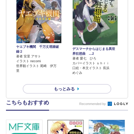
ヤエブキ機関 千万丈塔踏破
デスマーチからはじまる異世
録２
界狂想曲 …2
著者 安里 アサト
著者 愛七 ひろ
イラスト necomi
カバーイラスト ｓｈｒｉ
世界観イラスト 尾崎 伊万
口絵・本文イラスト 長浜
里
めぐみ
もっとみる
こちらもおすすめ
Recommended by