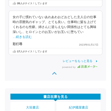
35
人がナイス！しています
女の子に慣れていないあわあわおどおどした主人公の仕事
時の雰囲気のギャップ、とても良い。仕事時に髪を上げて
くれるのも性癖。姉さんに逆らえない関係性はとても興味
深いし、ヒロインとのお互いがお互いに堕ちてい
…続きを読む
彩灯尋
2023年01月17日
17
人がナイス！しています
レビューをもっと見る
powered by
書店在庫を見る
大垣書店
紀伊國屋書店