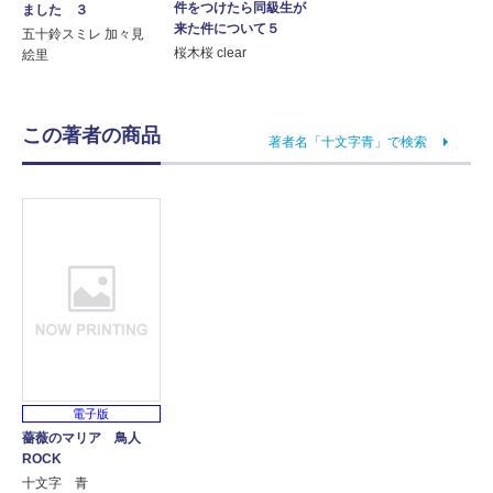
件をつけたら同級生が
ました ３
来た件について５
五十鈴スミレ 加々見
桜木桜 clear
絵里
この著者の商品
著者名「十文字青」で検索
電子版
薔薇のマリア 鳥人
ROCK
十文字 青