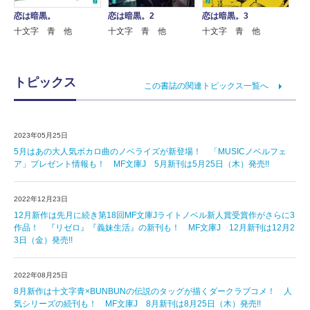
恋は暗黒。
恋は暗黒。2
恋は暗黒。3
十文字 青 他
十文字 青 他
十文字 青 他
トピックス
この書誌の関連トピックス一覧へ
2023年05月25日
5月はあの大人気ボカロ曲のノベライズが新登場！ 「MUSICノベルフェ
ア」プレゼント情報も！ MF文庫J 5月新刊は5月25日（木）発売!!
2022年12月23日
12月新作は先月に続き第18回MF文庫Jライトノベル新人賞受賞作がさらに3
作品！ 『リゼロ』『義妹生活』の新刊も！ MF文庫J 12月新刊は12月2
3日（金）発売!!
2022年08月25日
8月新作は十文字青×BUNBUNの伝説のタッグが描くダークラブコメ！ 人
気シリーズの続刊も！ MF文庫J 8月新刊は8月25日（木）発売!!