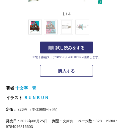
1
/
4
試し読みをする
※電子書籍ストアBOOK☆WALKERへ移動します。
購入する
著者
十文字 青
イラスト
ＢＵＮＢＵＮ
定価：
726
円
（本体
660
円＋税）
発売日：
2022年08月25日
判型：
文庫判
ページ数：
328
ISBN：
9784046816603