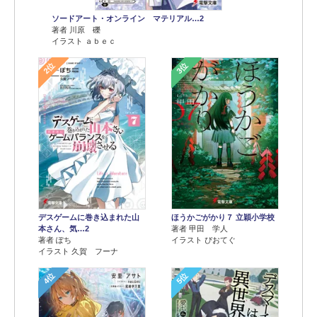
ソードアート・オンライン マテリアル…2
著者 川原 礫
イラスト ａｂｅｃ
2位
3位
デスゲームに巻き込まれた山
ほうかごがかり７ 立穎小学校
本さん、気…2
著者 甲田 学人
著者 ぽち
イラスト ぴおてぐ
イラスト 久賀 フーナ
4位
5位