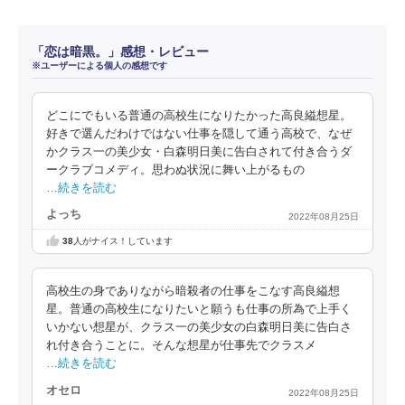
「恋は暗黒。」感想・レビュー
※ユーザーによる個人の感想です
どこにでもいる普通の高校生になりたかった高良縊想星。
好きで選んだわけではない仕事を隠して通う高校で、なぜ
かクラス一の美少女・白森明日美に告白されて付き合うダ
ークラブコメディ。思わぬ状況に舞い上がるもの
…続きを読む
よっち
2022年08月25日
38
人がナイス！しています
高校生の身でありながら暗殺者の仕事をこなす高良縊想
星。普通の高校生になりたいと願うも仕事の所為で上手く
いかない想星が、クラス一の美少女の白森明日美に告白さ
れ付き合うことに。そんな想星が仕事先でクラスメ
…続きを読む
オセロ
2022年08月25日