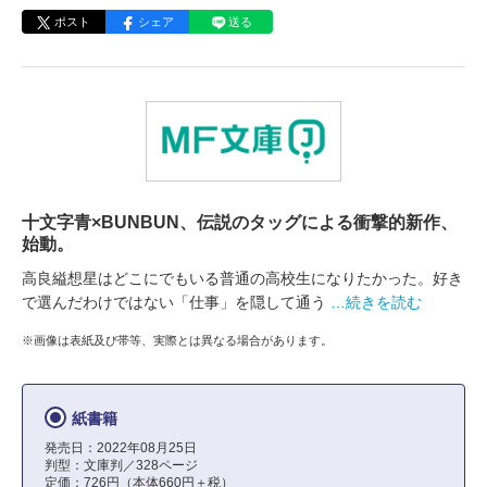
ポスト
シェア
送る
十文字青×BUNBUN、伝説のタッグによる衝撃的新作、
始動。
高良縊想星はどこにでもいる普通の高校生になりたかった。好き
で選んだわけではない「仕事」を隠して通う
…続きを読む
※画像は表紙及び帯等、実際とは異なる場合があります。
紙書籍
発売日：2022年08月25日
判型：文庫判／328ページ
定価：726円（本体660円＋税）