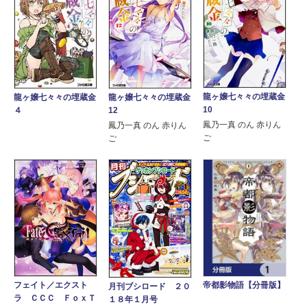
龍ヶ嬢七々々の埋蔵金
龍ヶ嬢七々々の埋蔵金
龍ヶ嬢七々々の埋蔵金
10
４
12
鳳乃一真 のん 赤りん
鳳乃一真 のん 赤りん
ご
ご
フェイト／エクスト
帝都影物語【分冊版】
月刊ブシロード ２０
ラ ＣＣＣ ＦｏｘＴ
１８年１月号