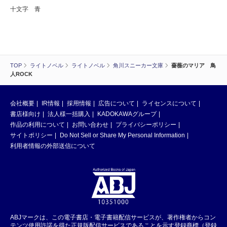
十文字 青
TOP
ライトノベル
ライトノベル
角川スニーカー文庫
薔薇のマリア 鳥
人ROCK
会社概要
IR情報
採用情報
広告について
ライセンスについて
書店様向け
法人様一括購入
KADOKAWAグループ
作品の利用について
お問い合わせ
プライバシーポリシー
サイトポリシー
Do Not Sell or Share My Personal Information
利用者情報の外部送信について
ABJマークは、この電子書店・電子書籍配信サービスが、著作権者からコン
テンツ使用許諾を得た正規版配信サービスであることを示す登録商標（登録