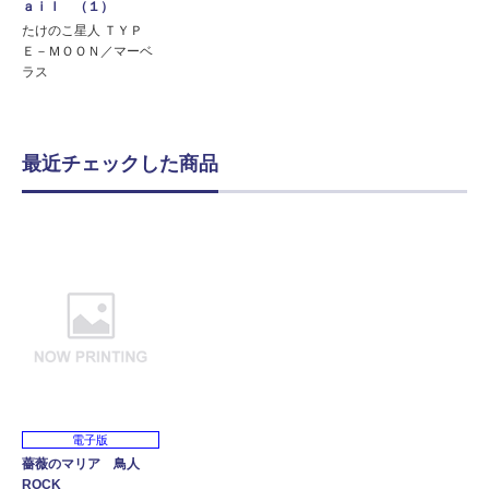
ａｉｌ （１）
たけのこ星人 ＴＹＰ
Ｅ－ＭＯＯＮ／マーベ
ラス
最近チェックした商品
電子版
薔薇のマリア 鳥人
ROCK