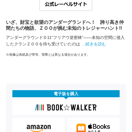
いざ、財宝と欲望のアンダーグランドへ！ 誇り高き仲
間たちの物語、ＺＯＯが挑む未知のトレジャーハント!!
アンダーグラウンドＤ11“フリアウ逆密林”――未知の空間に侵入
したクランＺＯＯを待ち受けていたのは
…続きを読む
※画像は表紙及び帯等、実際とは異なる場合があります。
電子版を購入