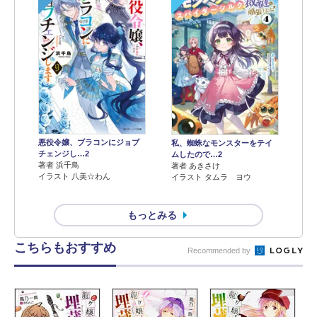
悪役令嬢、ブラコンにジョブ
私、蜘蛛なモンスターをテイ
チェンジし…2
ムしたので…2
著者 浜千鳥
著者 あきさけ
イラスト 八美☆わん
イラスト タムラ ヨウ
もっとみる
こちらもおすすめ
Recommended by