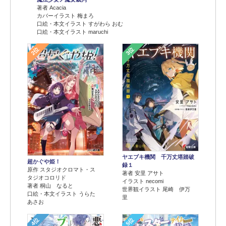
著者 Acacia
カバーイラスト 梅まろ
口絵・本文イラスト すがわら おむ
口絵・本文イラスト maruchi
2位
3位
ヤエブキ機関 千万丈塔踏破
超かぐや姫！
録１
原作 スタジオクロマト・ス
著者 安里 アサト
タジオコロリド
イラスト necomi
著者 桐山 なると
世界観イラスト 尾崎 伊万
口絵・本文イラスト うらた
里
あさお
4位
5位