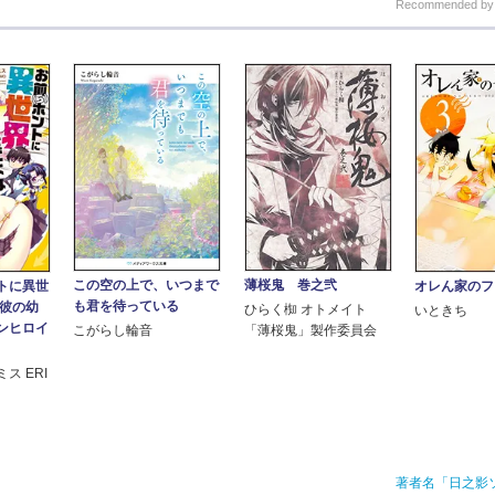
Recommended b
この空の上で、いつまで
薄桜鬼 巻之弐
トに異世
オレん家のフ
も君を待っている
～彼の幼
ひらく椥 オトメイト
いときち
ンヒロイ
こがらし輪音
「薄桜鬼」製作委員会
ス ERI
著者名「日之影