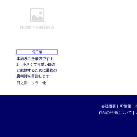
電子版
氷結系こそ最強です！
2 小さくて可愛い師匠
と結婚するために最強の
魔術師を目指します
日之影 ソラ 他
会社概要
IR情報
作品の利用について