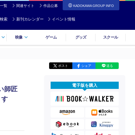
一覧
関連サイト
作品公募
KADOKAWA GROUP INFO
検索
新刊カレンダー
イベント情報
映像
ゲーム
グッズ
スクール
ポスト
シェア
送る
電子版を購入
い師匠
ます