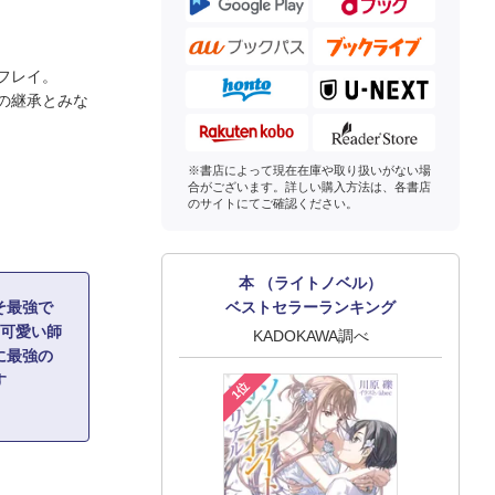
フレイ。
の継承とみな
※書店によって現在在庫や取り扱いがない場
合がございます。詳しい購入方法は、各書店
のサイトにてご確認ください。
本 （ライトノベル）
そ最強で
ベストセラーランキング
て可愛い師
KADOKAWA調べ
に最強の
す
1位