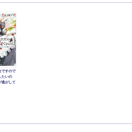
女ですので
したいの
が逃がして