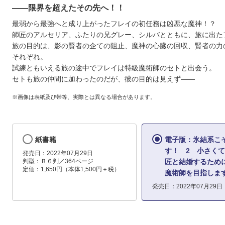
――限界を超えたその先へ！！
最弱から最強へと成り上がったフレイの初任務は凶悪な魔神！？
師匠のアルセリア、ふたりの兄グレー、シルバとともに、旅に出た
旅の目的は、影の賢者の企ての阻止、魔神の心臓の回収、賢者の力
それぞれ。
試練ともいえる旅の途中でフレイは特級魔術師のセトと出会う。
セトも旅の仲間に加わったのだが、彼の目的は見えず――
※画像は表紙及び帯等、実際とは異なる場合があります。
紙書籍
電子版：氷結系こ
す！ 2 小さく
発売日：2022年07月29日
判型：Ｂ６判／364ページ
匠と結婚するため
定価：1,650円（本体1,500円＋税）
魔術師を目指しま
発売日：2022年07月29日