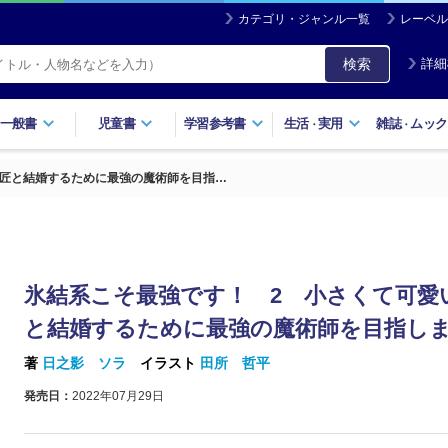
カテゴリ・ジャンル一覧
レーベル
検索
詳細
一般書
児童書
学習参考書
生活
実用
雑誌
ムック
・
・
師匠と結婚するために最強の魔術師を目指…
氷結系こそ最強です！ 2 小さくて可愛
と結婚するために最強の魔術師を目指し
著
日之影 ソラ
イラスト
田所 哲平
発売日：
2022年07月29日