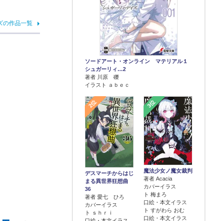
ズの作品一覧
ソードアート・オンライン マテリアル１
シュガーリィ…2
著者 川原 礫
イラスト ａｂｅｃ
2位
3位
魔法少女ノ魔女裁判
デスマーチからはじ
著者 Acacia
まる異世界狂想曲
カバーイラス
36
ト 梅まろ
著者 愛七 ひろ
口絵・本文イラス
カバーイラス
ト すがわら おむ
ト ｓｈｒｉ
口絵・本文イラス
口絵・本文イラス