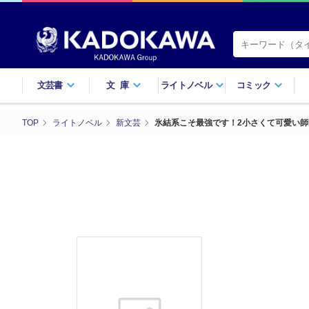
文芸書
文庫
ライトノベル
コミック
TOP
ライトノベル
新文芸
氷結系こそ最強です！2小さくて可愛い