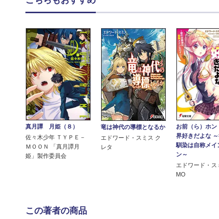
こちらもおすすめ
真月譚 月姫（８）
お前（ら）ホン
竜は神代の導標となるか
界好きだよな 
佐々木少年 ＴＹＰＥ－
エドワード・スミス ク
馴染は自称メイ
ＭＯＯＮ 「真月譚月
レタ
ン～
姫」製作委員会
エドワード・スミ
MO
この著者の商品