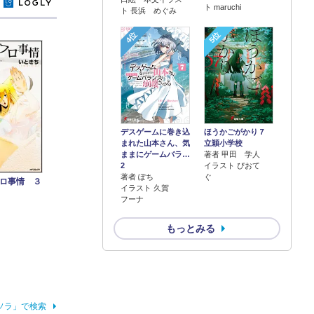
y
ト maruchi
ト 長浜 めぐみ
4位
5位
デスゲームに巻き込
ほうかごがかり７
まれた山本さん、気
立穎小学校
ままにゲームバラ…
著者 甲田 学人
2
イラスト ぴおて
著者 ぽち
ぐ
ロ事情 ３
イラスト 久賀
フーナ
もっとみる
ソラ」で検索