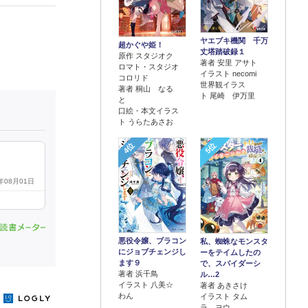
ヤエブキ機関 千万
超かぐや姫！
丈塔踏破録１
原作 スタジオク
著者 安里 アサト
ロマト・スタジオ
イラスト necomi
コロリド
世界観イラス
著者 桐山 なる
ト 尾崎 伊万里
と
口絵・本文イラス
ト うらたあさお
4位
5位
6年08月01日
悪役令嬢、ブラコン
私、蜘蛛なモンスタ
にジョブチェンジし
ーをテイムしたの
ます９
で、スパイダーシ
著者 浜千鳥
ル…2
イラスト 八美☆
著者 あきさけ
わん
イラスト タム
y
ラ ヨウ