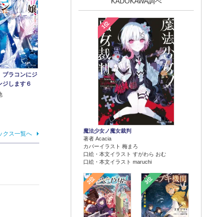
KADOKAWA調べ
1位
、ブラコンにジ
ンジします６
他
魔法少女ノ魔女裁判
ックス一覧へ
著者 Acacia
カバーイラスト 梅まろ
口絵・本文イラスト すがわら おむ
口絵・本文イラスト maruchi
2位
3位