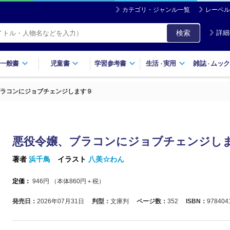
カテゴリ・ジャンル一覧
レーベル
検索
詳細
一般書
児童書
学習参考書
生活
実用
雑誌
ムック
・
・
ラコンにジョブチェンジします９
悪役令嬢、ブラコンにジョブチェンジし
著者
浜千鳥
イラスト
八美☆わん
定価：
946
円 （本体
860
円＋税）
発売日：
2026年07月31日
判型：
文庫判
ページ数：
352
ISBN：
978404