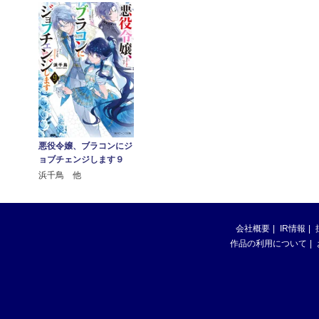
悪役令嬢、ブラコンにジ
ョブチェンジします９
浜千鳥 他
会社概要
IR情報
作品の利用について