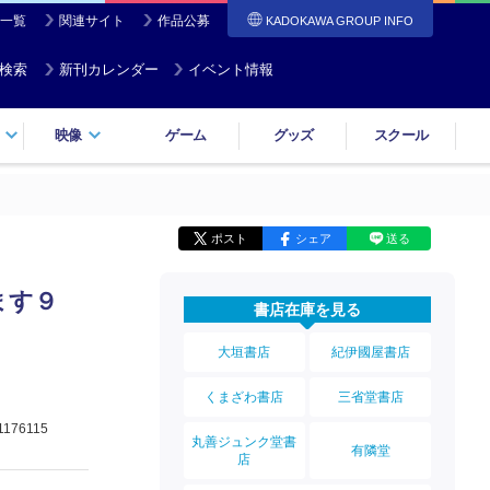
一覧
関連サイト
作品公募
KADOKAWA GROUP INFO
検索
新刊カレンダー
イベント情報
映像
ゲーム
グッズ
スクール
ポスト
シェア
送る
ます９
書店在庫を見る
大垣書店
紀伊國屋書店
くまざわ書店
三省堂書店
1176115
丸善ジュンク堂書
有隣堂
店