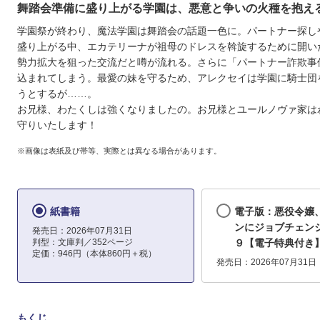
舞踏会準備に盛り上がる学園は、悪意と争いの火種を抱え
学園祭が終わり、魔法学園は舞踏会の話題一色に。パートナー探し
盛り上がる中、エカテリーナが祖母のドレスを斡旋するために開い
勢力拡大を狙った交流だと噂が流れる。さらに「パートナー詐欺事
込まれてしまう。最愛の妹を守るため、アレクセイは学園に騎士団
うとするが……。
お兄様、わたくしは強くなりましたの。お兄様とユールノヴァ家は
守りいたします！
※画像は表紙及び帯等、実際とは異なる場合があります。
紙書籍
電子版：悪役令嬢
ンにジョブチェン
発売日：2026年07月31日
判型：文庫判／352ページ
９【電子特典付き
定価：946円（本体860円＋税）
発売日：2026年07月31日
もくじ