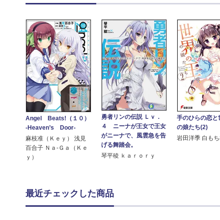
勇者リンの伝説 Ｌｖ．
手のひらの恋と
Angel Beats!（１０）
４ ニーナが王女で王女
の娘たち(2)
-Heaven’s Door-
がニーナで、風雲急を告
岩田洋季 白も
麻枝准（Ｋｅｙ） 浅見
げる舞踏会。
百合子 Ｎａ‐Ｇａ（Ｋｅ
琴平稜 ｋａｒｏｒｙ
ｙ）
最近チェックした商品