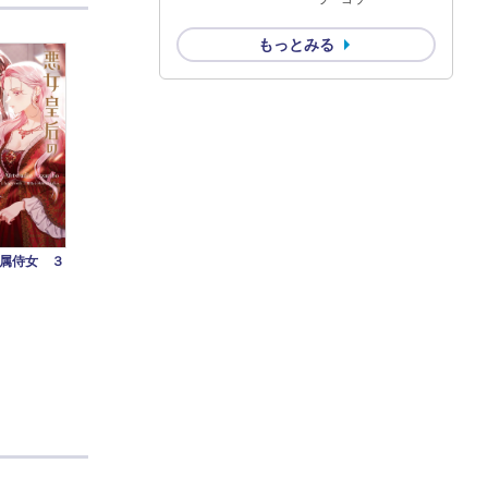
もっとみる
属侍女 ３