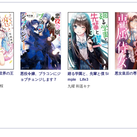
世界の王
悪女皇后の専
悪役令嬢、ブラコンにジ
廻る学園と、先輩と僕 Si
ョブチェンジします７
mple Life3
ち桜
九曜 和遥キナ