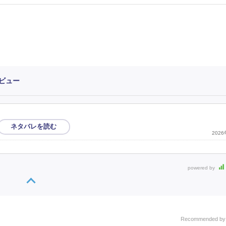
ビュー
202
powered by
Recommended b