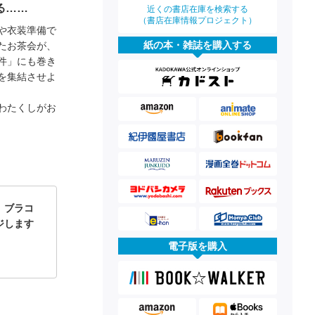
る……
近くの書店在庫を検索する
（書店在庫情報プロジェクト）
や衣装準備で
紙の本・雑誌を購入する
たお茶会が、
件」にも巻き
を集結させよ
わたくしがお
、ブラコ
ジします
】
電子版を購入