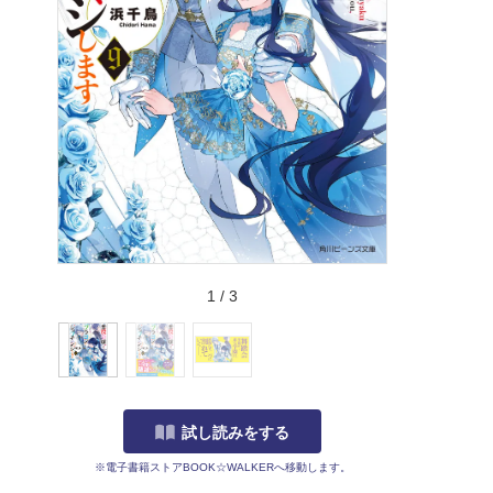
1
/
3
試し読みをする
※電子書籍ストアBOOK☆WALKERへ移動します。