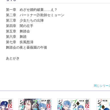
第一章 めざせ婚約破棄……え？
第二章 パートナー詐欺師セミョーン
第三章 少女たちの出陣
第四章 闇の左手
第五章 舞踏会
第六章 舞踏
第七章 疾風怒濤
舞踏会の夜と薔薇園の午後
あとがき
同じシリー