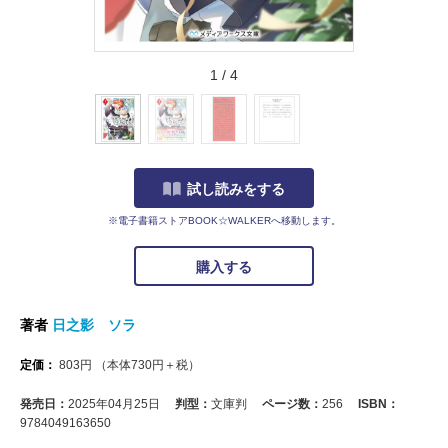
1
/
4
試し読みをする
※電子書籍ストアBOOK☆WALKERへ移動します。
購入する
著者
日之影 ソラ
定価：
803
円
（本体
730
円＋税）
発売日：
2025年04月25日
判型：
文庫判
ページ数：
256
ISBN：
9784049163650