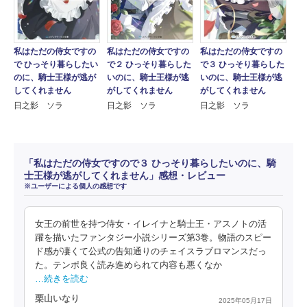
私はただの侍女ですの
私はただの侍女ですの
私はただの侍女ですの
で ひっそり暮らしたい
で２ ひっそり暮らした
で３ ひっそり暮らした
のに、騎士王様が逃が
いのに、騎士王様が逃
いのに、騎士王様が逃
してくれません
がしてくれません
がしてくれません
日之影 ソラ
日之影 ソラ
日之影 ソラ
「私はただの侍女ですので３ ひっそり暮らしたいのに、騎
士王様が逃がしてくれません」感想・レビュー
※ユーザーによる個人の感想です
女王の前世を持つ侍女・イレイナと騎士王・アスノトの活
躍を描いたファンタジー小説シリーズ第3巻。物語のスピー
ド感が凄くて公式の告知通りのチェイスラブロマンスだっ
た。テンポ良く読み進められて内容も悪くなか
…続きを読む
栗山いなり
2025年05月17日