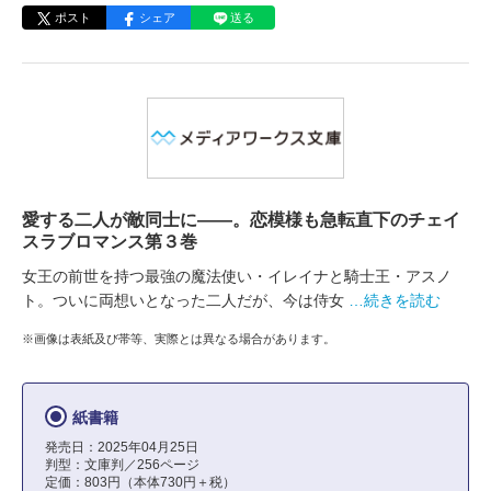
ポスト
シェア
送る
愛する二人が敵同士に――。恋模様も急転直下のチェイ
スラブロマンス第３巻
女王の前世を持つ最強の魔法使い・イレイナと騎士王・アスノ
ト。ついに両想いとなった二人だが、今は侍女
…続きを読む
※画像は表紙及び帯等、実際とは異なる場合があります。
紙書籍
発売日：2025年04月25日
判型：文庫判／256ページ
定価：803円（本体730円＋税）