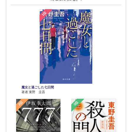
1位
魔女と過ごした七日間
著者 東野 圭吾
2位
3位