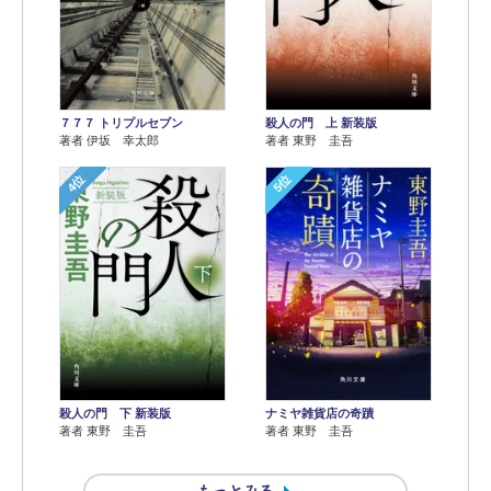
７７７ トリプルセブン
殺人の門 上 新装版
著者 伊坂 幸太郎
著者 東野 圭吾
4位
5位
殺人の門 下 新装版
ナミヤ雑貨店の奇蹟
著者 東野 圭吾
著者 東野 圭吾
もっとみる