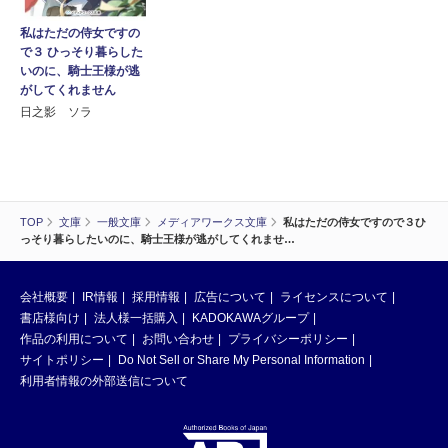
私はただの侍女ですの
で３ ひっそり暮らした
いのに、騎士王様が逃
がしてくれません
日之影 ソラ
TOP
文庫
一般文庫
メディアワークス文庫
私はただの侍女ですので３ひ
っそり暮らしたいのに、騎士王様が逃がしてくれませ…
会社概要
IR情報
採用情報
広告について
ライセンスについて
書店様向け
法人様一括購入
KADOKAWAグループ
作品の利用について
お問い合わせ
プライバシーポリシー
サイトポリシー
Do Not Sell or Share My Personal Information
利用者情報の外部送信について