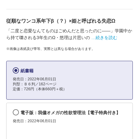
従順なワンコ系年下β（？）×姫と呼ばれる失恋Ω
「二度と恋愛なんてものはごめんだと思ったのに――」学園中か
ら持て囃される3年生のΩ・悠理は片思いの
…続きを読む
※画像は表紙及び帯等、実際とは異なる場合があります。
紙書籍
発売日：2022年06月01日
判型：Ｂ６判／162ページ
定価：726円（本体660円＋税）
電子版：我儘オメガの性欲管理法【電子特典付き】
発売日：2022年06月01日