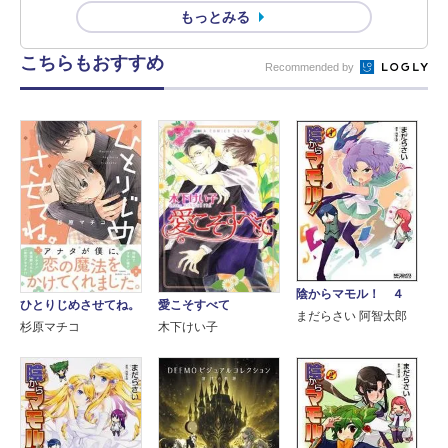
もっとみる
こちらもおすすめ
Recommended by
陰からマモル！ ４
ひとりじめさせてね。
愛こそすべて
まだらさい 阿智太郎
杉原マチコ
木下けい子