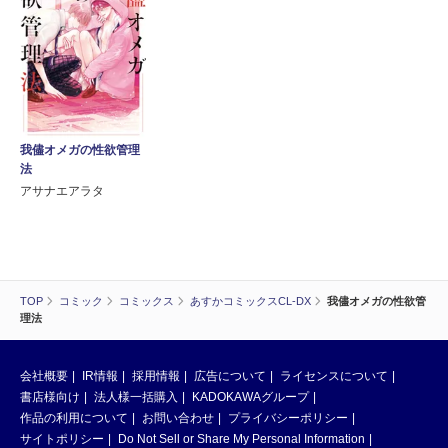
我儘オメガの性欲管理
法
アサナエアラタ
TOP
コミック
コミックス
あすかコミックスCL-DX
我儘オメガの性欲管
理法
会社概要
IR情報
採用情報
広告について
ライセンスについて
書店様向け
法人様一括購入
KADOKAWAグループ
作品の利用について
お問い合わせ
プライバシーポリシー
サイトポリシー
Do Not Sell or Share My Personal Information