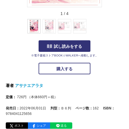
1
/
4
試し読みをする
※電子書籍ストアBOOK☆WALKERへ移動します。
購入する
著者
アサナエアラタ
定価：
726
円
（本体
660
円＋税）
発売日：
2022年06月01日
判型：
Ｂ６判
ページ数：
162
ISBN：
9784041125656
ポスト
シェア
送る