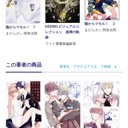
陰からマモル！ ２
DEEMO ビジュアルコ
陰からマモル！ 7
まだらさい 阿智太郎
レクション 旋律の軌
まだらさい 阿智太郎
跡
ファミ通書籍編集部
この著者の商品
著者名「アサナエアラタ」で検索