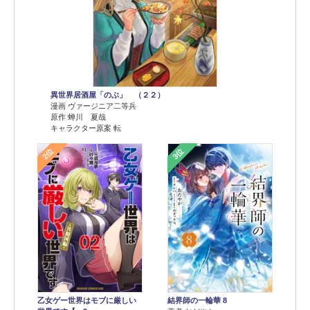
異世界居酒屋「のぶ」 （２２）
漫画 ヴァージニア二等兵
原作 蝉川 夏哉
キャラクター原案 転
2位
3位
乙女ゲー世界はモブに厳しい
結界師の一輪華 8