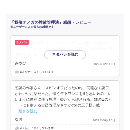
「我儘オメガの性欲管理法」感想・レビュー
※ユーザーによる個人の感想です
前作忘れちゃったけど、2回も失恋して受かわいそ
うだったんだな。受がヒートになっても理性を総動員する
誠実な攻と出会えてよかった！
みやび
2022年12月12日
4
人がナイス！しています
初読み作家さん、スピンオフだったのね、問題なく読了、
かわいいお話だった。懐く年下ワンコをBと思い込み、い
いように便利に使う悠理、姫だから許される。輝のΩのヒ
ートにも耐える自己管理がさすがのαの王子様、眩
…続きを読む
なお
2022年06月16日
4
人がナイス！しています