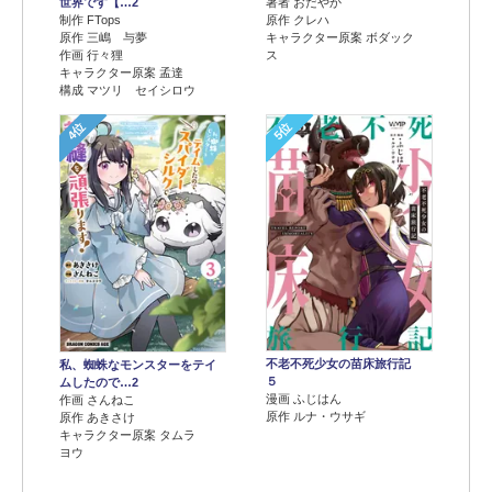
世界です【…2
著者 おだやか
制作 FTops
原作 クレハ
原作 三嶋 与夢
キャラクター原案 ボダック
作画 行々狸
ス
キャラクター原案 孟達
構成 マツリ セイシロウ
4位
5位
不老不死少女の苗床旅行記
私、蜘蛛なモンスターをテイ
５
ムしたので…2
漫画 ふじはん
作画 さんねこ
原作 ルナ・ウサギ
原作 あきさけ
キャラクター原案 タムラ
ヨウ