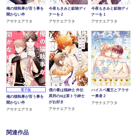
俺の猫執事が言う事を
今夜もきみと鉱物ディ
今夜もきみと鉱物ディ
聞かない件
ナーを 2
ナーを 1
アサナエアラタ
アサナエアラタ
アサナエアラタ
僕の番は猫紳士 外伝
ハイスペ魔王とアラサ
電子版
異邦のαは茶トラ紳士
ー勇者 2
俺の猫執事が言う事を
がお好き
聞かない件
アサナエアラタ
アサナエアラタ
アサナエアラタ
関連作品