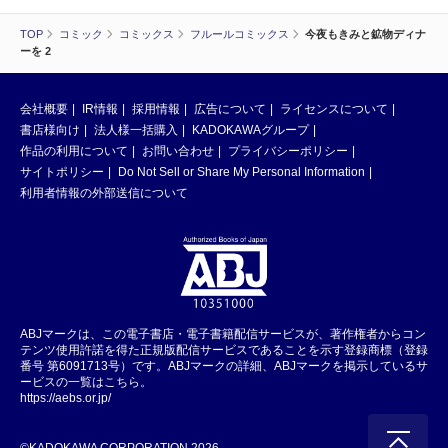
TOP
コミック
コミックス
フルールコミックス
今夜もきみと鉱物ディナ
ーを 2
会社概要
IR情報
採用情報
広告について
ライセンスについて
書店様向け
法人様一括購入
KADOKAWAグループ
作品の利用について
お問い合わせ
プライバシーポリシー
サイトポリシー
Do Not Sell or Share My Personal Information
利用者情報の外部送信について
ABJマークは、この電子書店・電子書籍配信サービスが、著作権者からコン
テンツ使用許諾を得た正規版配信サービスであることを示す登録商標（登録
番号 第6091713号）です。ABJマークの詳細、ABJマークを掲示しているサ
ービスの一覧はこちら。
https://aebs.or.jp/
©KADOKAWA CORPORATION 2026