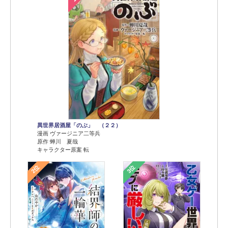
異世界居酒屋「のぶ」 （２２）
漫画 ヴァージニア二等兵
原作 蝉川 夏哉
キャラクター原案 転
2位
3位