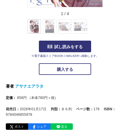
1
/
4
試し読みをする
※電子書籍ストアBOOK☆WALKERへ移動します。
購入する
著者
アサナエアラタ
定価：
858
円
（本体
780
円＋税）
発売日：
2026年01月17日
判型：
Ｂ６判
ページ数：
178
ISBN：
9784046855978
ポスト
シェア
送る