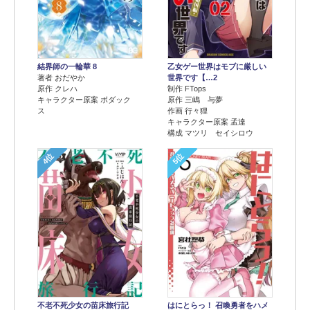
結界師の一輪華 8
乙女ゲー世界はモブに厳しい
著者 おだやか
世界です【…2
原作 クレハ
制作 FTops
キャラクター原案 ボダック
原作 三嶋 与夢
ス
作画 行々狸
キャラクター原案 孟達
構成 マツリ セイシロウ
4位
5位
不老不死少女の苗床旅行記
はにとらっ！ 召喚勇者をハメ