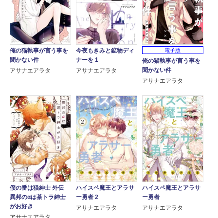
俺の猫執事が言う事を
今夜もきみと鉱物ディ
電子版
聞かない件
ナーを 1
俺の猫執事が言う事を
聞かない件
アサナエアラタ
アサナエアラタ
アサナエアラタ
僕の番は猫紳士 外伝
ハイスペ魔王とアラサ
ハイスペ魔王とアラサ
異邦のαは茶トラ紳士
ー勇者 2
ー勇者
がお好き
アサナエアラタ
アサナエアラタ
アサナエアラタ