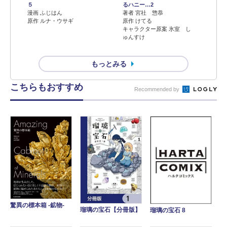
５
るハニー…2
漫画 ふじはん
著者 宮社 惣恭
原作 ルナ・ウサギ
原作 けてる
キャラクター原案 氷室 し
ゅんすけ
もっとみる
こちらもおすすめ
Recommended by
驚異の標本箱 ‐鉱物‐
瑠璃の宝石【分冊版】
瑠璃の宝石 8