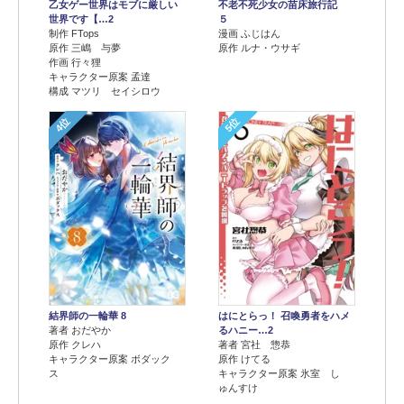
乙女ゲー世界はモブに厳しい
不老不死少女の苗床旅行記
世界です【…2
５
制作 FTops
漫画 ふじはん
原作 三嶋 与夢
原作 ルナ・ウサギ
作画 行々狸
キャラクター原案 孟達
構成 マツリ セイシロウ
4位
5位
結界師の一輪華 8
はにとらっ！ 召喚勇者をハメ
著者 おだやか
るハニー…2
原作 クレハ
著者 宮社 惣恭
キャラクター原案 ボダック
原作 けてる
ス
キャラクター原案 氷室 し
ゅんすけ