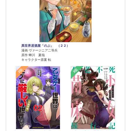
異世界居酒屋「のぶ」 （２２）
漫画 ヴァージニア二等兵
原作 蝉川 夏哉
キャラクター原案 転
2位
3位