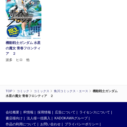
機動戦士ガンダム 水星
の魔女 青春フロンティ
ア ２
波多 ヒロ 他
TOP
コミック
コミックス
角川コミックス・エース
機動戦士ガンダム
水星の魔女 青春フロンティア ２
会社概要
IR情報
採用情報
広告について
ライセンスについて
書店様向け
法人様一括購入
KADOKAWAグループ
作品の利用について
お問い合わせ
プライバシーポリシー