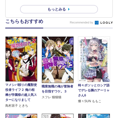
もっとみる
こちらもおすすめ
Recommended by
マメシバ頼りの魔獣使
時々ボソッとロシア語
職業無職の俺が冒険者
役者ライフ２ 俺の相
でデレる隣のアーリャ
を目指すワケ。３
棒が学園祭の超人気ス
さん6
スフレ 猫猫猫
ターになりまして
燦々SUN ももこ
鳥村居子 ときち