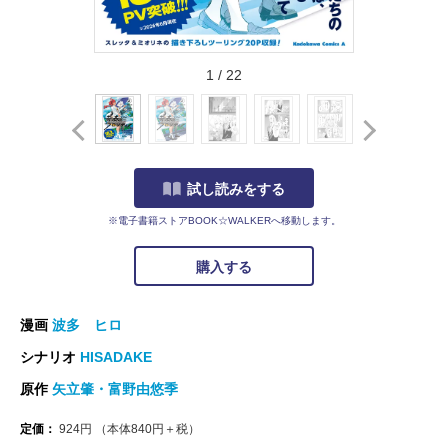
1
/
22
試し読みをする
※電子書籍ストアBOOK☆WALKERへ移動します。
購入する
漫画
波多 ヒロ
シナリオ
HISADAKE
原作
矢立肇・富野由悠季
定価：
924
円
（本体
840
円＋税）