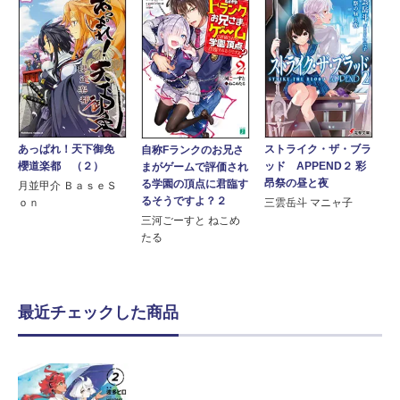
あっぱれ！天下御免
ストライク・ザ・ブラ
自称Fランクのお兄さ
櫻道楽都 （２）
ッド APPEND２ 彩
まがゲームで評価され
昂祭の昼と夜
る学園の頂点に君臨す
月並甲介 ＢａｓｅＳ
るそうですよ？２
ｏｎ
三雲岳斗 マニャ子
三河ごーすと ねこめ
たる
最近チェックした商品