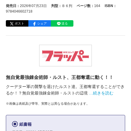
発売日：
2026年07月23日
判型：
Ｂ６判
ページ数：
164
ISBN：
9784046602718
ポスト
シェア
送る
無自覚最強錬金術師・ルスト、王都奪還に動く！！
クーデター軍の襲撃を退けたルスト達。王都奪還することができ
るか！？無自覚最強錬金術師・ルストの辺境
…続きを読む
※画像は表紙及び帯等、実際とは異なる場合があります。
紙書籍