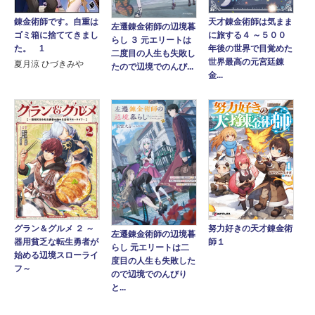
錬金術師です。自重は
天才錬金術師は気まま
左遷錬金術師の辺境暮
ゴミ箱に捨ててきまし
に旅する４ ～５００
らし ３ 元エリートは
た。 1
年後の世界で目覚めた
二度目の人生も失敗し
世界最高の元宮廷錬
夏月涼 ひづきみや
たので辺境でのんび...
金...
グラン＆グルメ ２ ～
努力好きの天才錬金術
左遷錬金術師の辺境暮
器用貧乏な転生勇者が
師１
らし 元エリートは二
始める辺境スローライ
度目の人生も失敗した
フ～
ので辺境でのんびり
と...