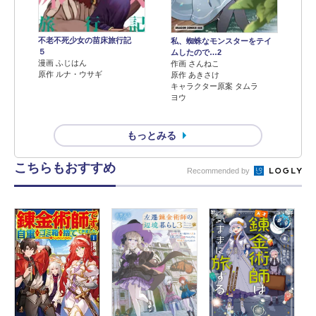
不老不死少女の苗床旅行記
私、蜘蛛なモンスターをテイ
５
ムしたので…2
漫画 ふじはん
作画 さんねこ
原作 ルナ・ウサギ
原作 あきさけ
キャラクター原案 タムラ
ヨウ
もっとみる
こちらもおすすめ
Recommended by