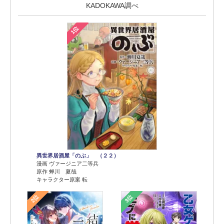
KADOKAWA調べ
1位
異世界居酒屋「のぶ」 （２２）
漫画 ヴァージニア二等兵
原作 蝉川 夏哉
キャラクター原案 転
2位
3位