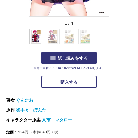
1
/
4
試し読みをする
※電子書籍ストアBOOK☆WALKERへ移動します。
購入する
著者
ぐんたお
原作
御手々 ぽんた
キャラクター原案
又市 マタロー
定価：
924
円
（本体
840
円＋税）