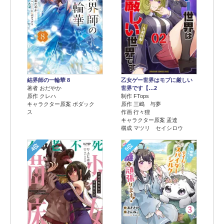
結界師の一輪華 8
乙女ゲー世界はモブに厳しい
著者 おだやか
世界です【…2
原作 クレハ
制作 FTops
キャラクター原案 ボダック
原作 三嶋 与夢
ス
作画 行々狸
キャラクター原案 孟達
構成 マツリ セイシロウ
4位
5位