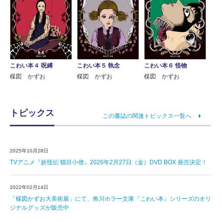
こわい本４ 呪縛
こわい本５ 執念
こわい本６ 怪物
楳図 かずお
楳図 かずお
楳図 かずお
トピックス
この書誌の関連トピックス一覧へ
2025年10月28日
TVアニメ『妖怪伝 猫目小僧』2026年2月27日（金）DVD BOX 発売決定！
2022年02月14日
「楳図かずお大美術展」にて、角川ホラー文庫『こわい本』シリーズのオリ
ジナルグッズが販売中