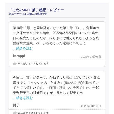
「こわい本11 猫」感想・レビュー
※ユーザーによる個人の感想です
第10巻「顔」と同時発売になった第11巻「猫」。角川ホラ
ー文庫のオリジナル編集。2022年2月22日のスーパー猫の
日の発売だったのだが、猫好きには耐えられないような残
酷描写の連続。ページをめくった途端に串刺しに
…続きを読む
keroppi
2022年03月06日
75
人がナイス！しています
今回は「猫」がテーマ。かねてより噂には聞いていた 赤ん
ぼう少女 じゃない方の「たまみ」(黒いねこ面)が載ってい
てとても嬉しいです。「猫面」凄まじい漫画でした。全10
巻刊行予定の11巻目ですが、果たして12巻も出
…続きを読む
鱒子
2022年03月18日
64
人がナイス！しています