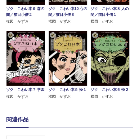
ゾク こわい本９ 森の
ゾク こわい本10 心の
ゾク こわい本８ 人の
闇／猫目小僧２
闇／猫目小僧３
闇／猫目小僧１
楳図 かずお
楳図 かずお
楳図 かずお
ゾク こわい本７ 学園
ゾク こわい本５ 怪１
ゾク こわい本６ 怪２
楳図 かずお
楳図 かずお
楳図 かずお
関連作品