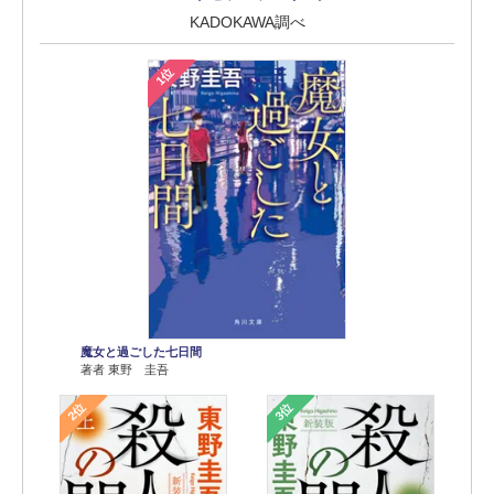
KADOKAWA調べ
1位
魔女と過ごした七日間
著者 東野 圭吾
2位
3位