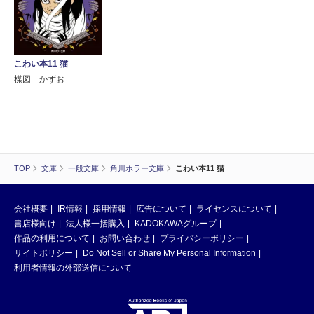
こわい本11 猫
楳図 かずお
TOP
文庫
一般文庫
角川ホラー文庫
こわい本11 猫
会社概要
IR情報
採用情報
広告について
ライセンスについて
書店様向け
法人様一括購入
KADOKAWAグループ
作品の利用について
お問い合わせ
プライバシーポリシー
サイトポリシー
Do Not Sell or Share My Personal Information
利用者情報の外部送信について