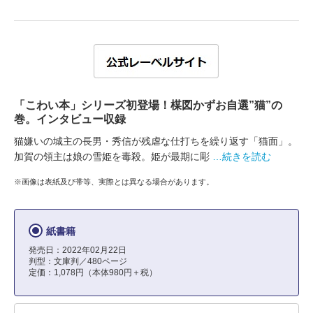
「こわい本」シリーズ初登場！楳図かずお自選”猫”の
巻。インタビュー収録
猫嫌いの城主の長男・秀信が残虐な仕打ちを繰り返す「猫面」。
加賀の領主は娘の雪姫を毒殺。姫が最期に彫
…続きを読む
※画像は表紙及び帯等、実際とは異なる場合があります。
紙書籍
発売日：2022年02月22日
判型：文庫判／480ページ
定価：1,078円（本体980円＋税）