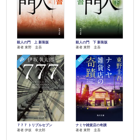
殺人の門 上 新装版
殺人の門 下 新装版
著者 東野 圭吾
著者 東野 圭吾
4位
5位
７７７ トリプルセブン
ナミヤ雑貨店の奇蹟
著者 伊坂 幸太郎
著者 東野 圭吾