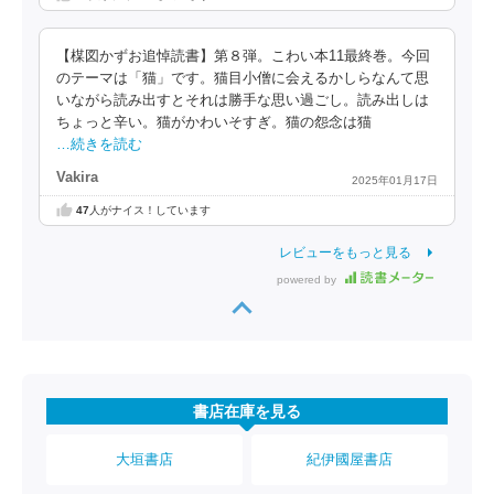
【楳図かずお追悼読書】第８弾。こわい本11最終巻。今回
のテーマは「猫」です。猫目小僧に会えるかしらなんて思
いながら読み出すとそれは勝手な思い過ごし。読み出しは
ちょっと辛い。猫がかわいそすぎ。猫の怨念は猫
…続きを読む
Vakira
2025年01月17日
47
人がナイス！しています
レビューをもっと見る
powered by
書店在庫を見る
大垣書店
紀伊國屋書店