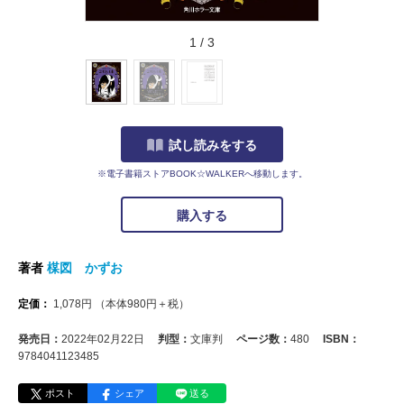
1
/
3
試し読みをする
※電子書籍ストアBOOK☆WALKERへ移動します。
購入する
著者
楳図 かずお
定価：
1,078
円
（本体
980
円＋税）
発売日：
2022年02月22日
判型：
文庫判
ページ数：
480
ISBN：
9784041123485
ポスト
シェア
送る