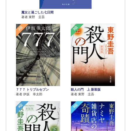
魔女と過ごした七日間
著者 東野 圭吾
2位
3位
７７７ トリプルセブン
殺人の門 上 新装版
著者 伊坂 幸太郎
著者 東野 圭吾
4位
5位