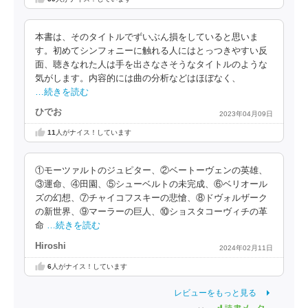
本書は、そのタイトルでずいぶん損をしていると思いま
す。初めてシンフォニーに触れる人にはとっつきやすい反
面、聴きなれた人は手を出さなさそうなタイトルのような
気がします。内容的には曲の分析などはほぼなく、
…続きを読む
ひでお
2023年04月09日
11
人がナイス！しています
①モーツァルトのジュピター、②ベートーヴェンの英雄、
③運命、④田園、⑤シューベルトの未完成、⑥ベリオール
ズの幻想、⑦チャイコフスキーの悲愴、⑧ドヴォルザーク
の新世界、⑨マーラーの巨人、⑩ショスタコーヴィチの革
命
…続きを読む
Hiroshi
2024年02月11日
6
人がナイス！しています
レビューをもっと見る