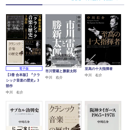
電子版
至高の十大指揮者
市川雷蔵と勝新太郎
【3冊 合本版】『クラ
中川 右介
中川 右介
シック音楽の歴史』3
部作
中川 右介