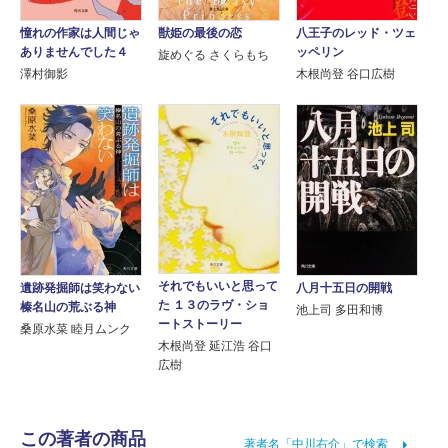
憧れの作家は人間じゃ
獣姫の最後の恋
八王子のレッド・ツェ
ありませんでした４
ッペリン
旋めぐる さくらもち
澤村御影
木根尚登 谷口広樹
それでもいいと思って
遺跡発掘師は笑わない
八月十五日の開戦
た １３のラヴ・ショ
榛名山の荒ぶる神
池上司 多田和博
ートストーリー
桑原水菜 睦月ムンク
木根尚登 延江浩 谷口
広樹
この著者の商品
著者名「中川右介」で検索