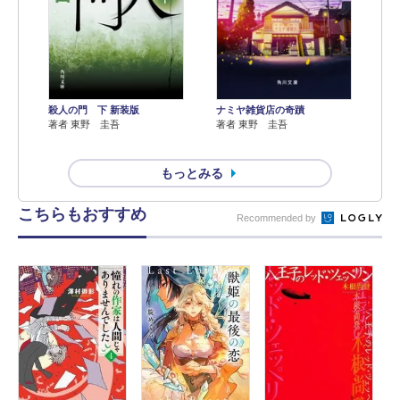
殺人の門 下 新装版
ナミヤ雑貨店の奇蹟
著者 東野 圭吾
著者 東野 圭吾
もっとみる
こちらもおすすめ
Recommended by