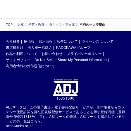
TOP
文庫
学芸・教養
角川ソフィア文庫
不朽の十大交響曲
会社概要
IR情報
採用情報
広告について
ライセンスについて
書店様向け
法人様一括購入
KADOKAWAグループ
作品の利用について
お問い合わせ
プライバシーポリシー
サイトポリシー
Do Not Sell or Share My Personal Information
利用者情報の外部送信について
ABJマークは、この電子書店・電子書籍配信サービスが、著作権者からコン
テンツ使用許諾を得た正規版配信サービスであることを示す登録商標（登録
番号 第6091713号）です。ABJマークの詳細、ABJマークを掲示しているサ
ービスの一覧はこちら。
https://aebs.or.jp/