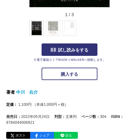
1
/
3
試し読みをする
※電子書籍ストアBOOK☆WALKERへ移動します。
購入する
著者
中川 右介
定価：
1,100
円
（本体
1,000
円＋税）
発売日：
2022年05月24日
判型：
文庫判
ページ数：
304
ISBN：
9784044006921
ポスト
シェア
送る