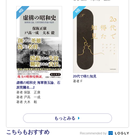
4位
5位
20代で得た知見
著者 F
虚構の昭和史 海軍善玉論、石
原莞爾名…2
著者 保阪 正康
著者 戸高 一成
著者 大木 毅
もっとみる
こちらもおすすめ
Recommended by