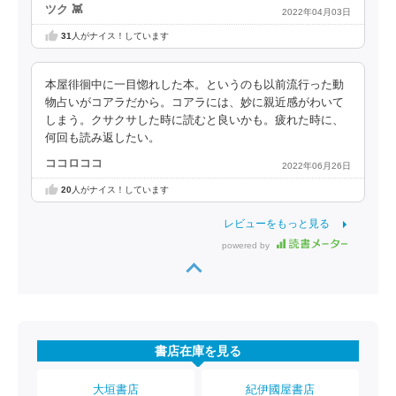
ツク‪ 👾
2022年04月03日
31
人がナイス！しています
本屋徘徊中に一目惚れした本。というのも以前流行った動
物占いがコアラだから。コアラには、妙に親近感がわいて
しまう。クサクサした時に読むと良いかも。疲れた時に、
何回も読み返したい。
ココロココ
2022年06月26日
20
人がナイス！しています
レビューをもっと見る
powered by
書店在庫を見る
大垣書店
紀伊國屋書店