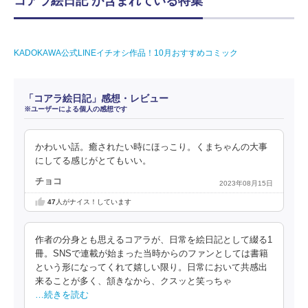
コアラ絵日記 が含まれている特集
KADOKAWA公式LINEイチオシ作品！10月おすすめコミック
「コアラ絵日記」感想・レビュー
※ユーザーによる個人の感想です
かわいい話。癒されたい時にほっこり。くまちゃんの大事
にしてる感じがとてもいい。
チョコ
2023年08月15日
47
人がナイス！しています
作者の分身とも思えるコアラが、日常を絵日記として綴る1
冊。SNSで連載が始まった当時からのファンとしては書籍
という形になってくれて嬉しい限り。日常において共感出
来ることが多く、頷きなから、クスッと笑っちゃ
…続きを読む