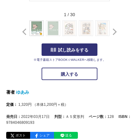
1
/
30
試し読みをする
※電子書籍ストアBOOK☆WALKERへ移動します。
購入する
著者
ゆあみ
定価：
1,320
円
（本体
1,200
円＋税）
発売日：
2022年03月17日
判型：
Ａ５変形判
ページ数：
128
ISBN：
9784046809193
ポスト
シェア
送る