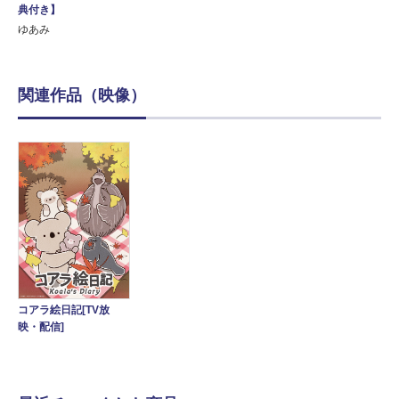
典付き】
ゆあみ
関連作品（映像）
コアラ絵日記[TV放
映・配信]