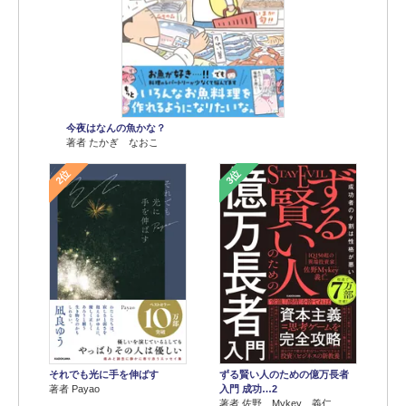
今夜はなんの魚かな？
著者 たかぎ なおこ
2位
3位
それでも光に手を伸ばす
ずる賢い人のための億万長者
著者 Payao
入門 成功…2
著者 佐野 Mykey 義仁