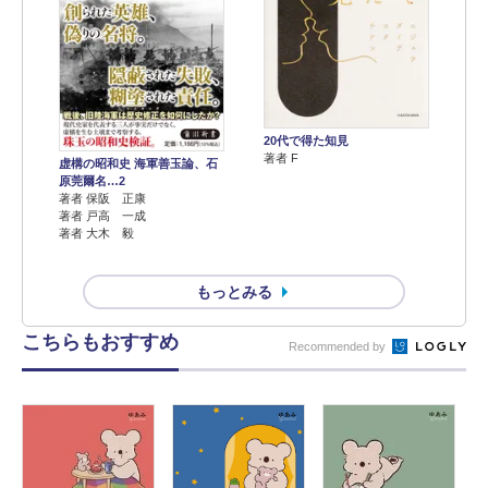
20代で得た知見
著者 F
虚構の昭和史 海軍善玉論、石
原莞爾名…2
著者 保阪 正康
著者 戸高 一成
著者 大木 毅
もっとみる
こちらもおすすめ
Recommended by