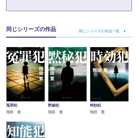
同じシリーズの作品
同じシリーズの作品一覧
冤罪犯
黙秘犯
時効犯
翔田 寛
翔田 寛
翔田 寛