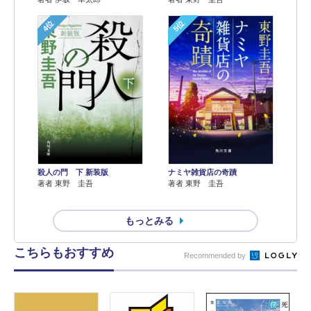
4位
5位
殺人の門 下 新装版
ナミヤ雑貨店の奇蹟
著者 東野 圭吾
著者 東野 圭吾
もっとみる
こちらもおすすめ
Recommended by