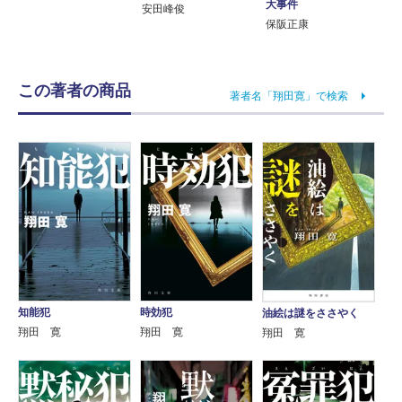
大事件
安田峰俊
保阪正康
この著者の商品
著者名「翔田寛」で検索
知能犯
時効犯
油絵は謎をささやく
翔田 寛
翔田 寛
翔田 寛