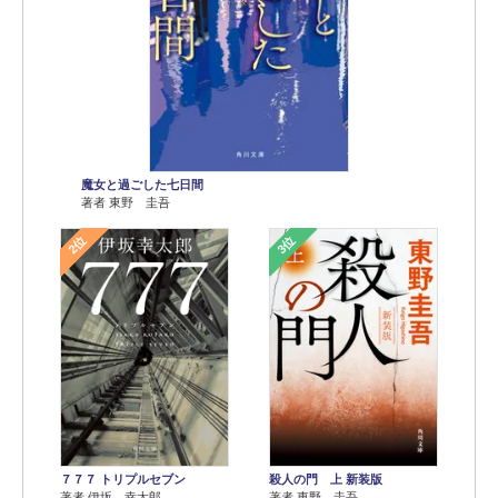
魔女と過ごした七日間
著者 東野 圭吾
2位
3位
７７７ トリプルセブン
殺人の門 上 新装版
著者 伊坂 幸太郎
著者 東野 圭吾