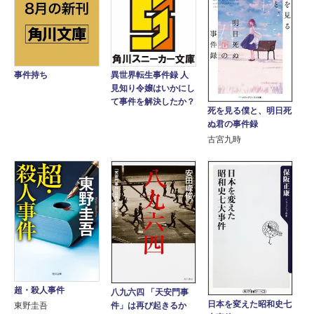
事件持ち
異世界転生事件録 人
見知り令嬢はいかにし
て事件を解決したか？
死を見る僕と、明日死
ぬ君の事件録
古宮九時
超・殺人事件
八九六四 「天安門事
日本を変えた昭和史七
東野圭吾
件」は再び起きるか