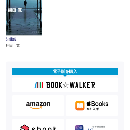
知能犯
翔田 寛
電子版を購入