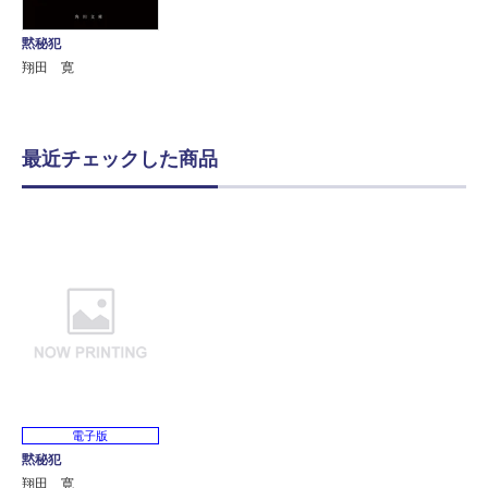
黙秘犯
翔田 寛
最近チェックした商品
電子版
黙秘犯
翔田 寛