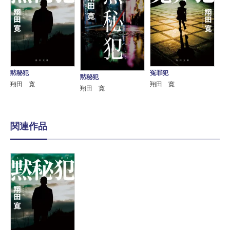
黙秘犯
冤罪犯
黙秘犯
翔田 寛
翔田 寛
翔田 寛
関連作品