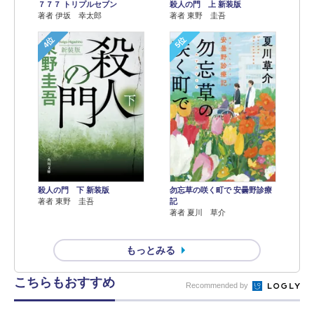
７７７ トリプルセブン
殺人の門 上 新装版
著者 伊坂 幸太郎
著者 東野 圭吾
4位
5位
殺人の門 下 新装版
勿忘草の咲く町で 安曇野診療
著者 東野 圭吾
記
著者 夏川 草介
もっとみる
こちらもおすすめ
Recommended by