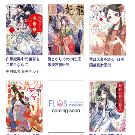
龍とかりそめの妃 玉
白豚妃再来伝 後宮も
華は天命を診る (1) 莉
帝後宮脱出記
二度目なら 二
国後宮女医伝
中村颯希 新井テル子