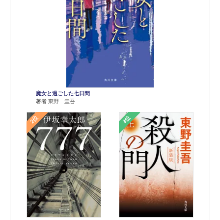
魔女と過ごした七日間
著者 東野 圭吾
2位
3位