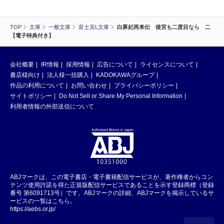
TOP
文庫
一般文庫
富士見L文庫
白豚妃再来伝 後宮も二度目なら 二
【電子特典付き】
会社概要
IR情報
採用情報
広告について
ライセンスについて
書店様向け
法人様一括購入
KADOKAWAグループ
作品の利用について
お問い合わせ
プライバシーポリシー
サイトポリシー
Do Not Sell or Share My Personal Information
利用者情報の外部送信について
ABJマークは、この電子書店・電子書籍配信サービスが、著作権者からコン
テンツ使用許諾を得た正規版配信サービスであることを示す登録商標（登録
番号 第6091713号）です。ABJマークの詳細、ABJマークを掲示しているサ
ービスの一覧はこちら。
https://aebs.or.jp/