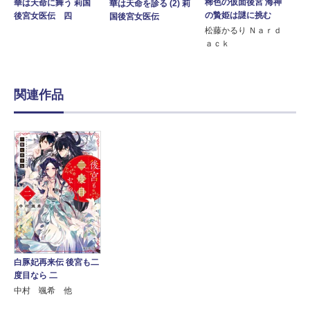
稀色の仮面後宮 海神
華は天命に舞う 莉国
華は天命を診る (2) 莉
の贄姫は謎に挑む
後宮女医伝 四
国後宮女医伝
松藤かるり Ｎａｒｄ
ａｃｋ
関連作品
白豚妃再来伝 後宮も二
度目なら 二
中村 颯希 他