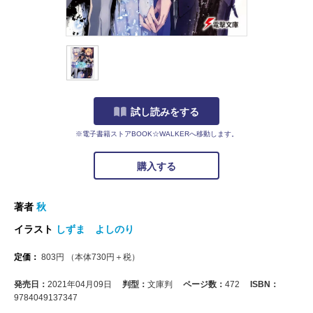
試し読みをする
※電子書籍ストアBOOK☆WALKERへ移動します。
購入する
著者
秋
イラスト
しずま よしのり
定価：
803
円
（本体
730
円＋税）
発売日：
2021年04月09日
判型：
文庫判
ページ数：
472
ISBN：
9784049137347