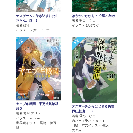
デスゲームに巻き込まれた山
ほうかごがかり７ 立穎小学校
本さん、気…2
著者 甲田 学人
著者 ぽち
イラスト ぴおてぐ
イラスト 久賀 フーナ
4位
5位
ヤエブキ機関 千万丈塔踏破
デスマーチからはじまる異世
録２
界狂想曲 …2
著者 安里 アサト
著者 愛七 ひろ
イラスト necomi
カバーイラスト ｓｈｒｉ
世界観イラスト 尾崎 伊万
口絵・本文イラスト 長浜
里
めぐみ