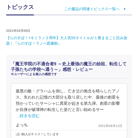
トピックス
この書誌の関連トピックス一覧へ
2021年03月06日
【らのすぽ！×キミラノ２周年】大人気50タイトルが１冊まるごと読み放
題！『らのすぽ！ラノベ図書館』
「魔王学院の不適合者9 ～史上最強の魔王の始祖、転生して
子孫たちの学校へ通う～」感想・レビュー
※ユーザーによる個人の感想です
最悪の敵・グラハムを倒し、亡き父の無念を晴らしたアノ
ス。失われた記憶の大部分も取り戻した中、最後の創星を
預かっていたサーシャに異変が起きる第九弾。創星の影響
か自身が破壊神の転生した姿だと言い始めるサー
…続きを読む
よっち
2021年04月11日
31
人がナイス！しています