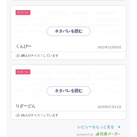
サーシャに異変が起こる第九弾。自分が破壊神ア
ベルニユーだと言うサーシャ。そんなサーシャの記憶を戻
すため、様々な方法を試みる。アノスが転生する前のアベ
ルニユーとの記憶…。そしてミリティアが残したとされる
…続きを読む
くんぴー
2021年12月05日
28
人がナイス！しています
ついにサーシャのターン始まりましたね！ラブコ
メ担当がついに本気出してきた感じが良き！そして破壊神
やったんかい！酔うことでアベルニューとサーシャちゃん
の混ざってる感じがとても可愛かったですね。そこからゼ
…続きを読む
りざーどん
2025年07月11日
11
人がナイス！しています
レビューをもっと見る
powered by