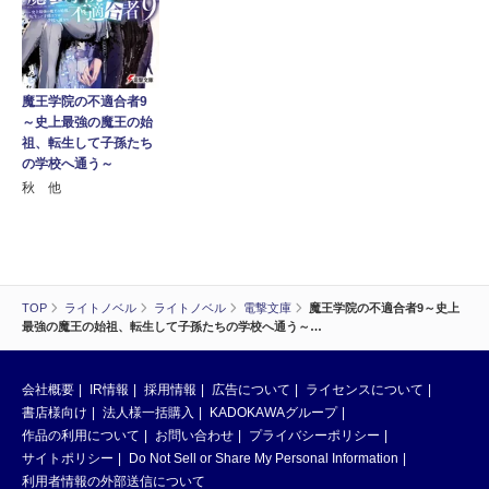
魔王学院の不適合者9
～史上最強の魔王の始
祖、転生して子孫たち
の学校へ通う～
秋 他
TOP
ライトノベル
ライトノベル
電撃文庫
魔王学院の不適合者9～史上
最強の魔王の始祖、転生して子孫たちの学校へ通う～…
会社概要
IR情報
採用情報
広告について
ライセンスについて
書店様向け
法人様一括購入
KADOKAWAグループ
作品の利用について
お問い合わせ
プライバシーポリシー
サイトポリシー
Do Not Sell or Share My Personal Information
利用者情報の外部送信について