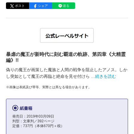
ポスト
シェア
送る
暴虐の魔王が新時代に刻む覇道の軌跡、第四章《大精霊
編》!!
偽りの魔王が画策した魔族と人間の戦争を阻止したアノス。しか
し突如として魔王の再臨と絶命を見せ付けら
…続きを読む
※画像は表紙及び帯等、実際とは異なる場合があります。
紙書籍
発売日：2019年03月09日
判型：文庫判／392ページ
定価：737円（本体670円＋税）