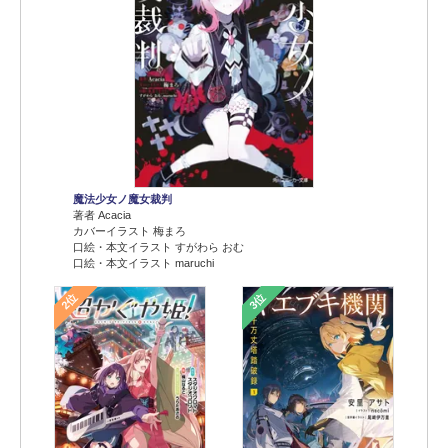
魔法少女ノ魔女裁判
著者 Acacia
カバーイラスト 梅まろ
口絵・本文イラスト すがわら おむ
口絵・本文イラスト maruchi
2位
3位