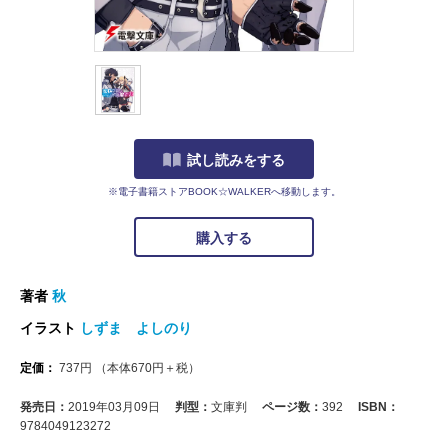
試し読みをする
※電子書籍ストアBOOK☆WALKERへ移動します。
購入する
著者
秋
イラスト
しずま よしのり
定価：
737
円
（本体
670
円＋税）
発売日：
2019年03月09日
判型：
文庫判
ページ数：
392
ISBN：
9784049123272