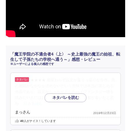
「魔王学院の不適合者4〈上〉 ～史上最強の魔王の始祖、転
生して子孫たちの学校へ通う～」感想・レビュー
※ユーザーによる個人の感想です
★★★★ 相変わらず設定が凝りっ凝りな今作。先
の展開がなかなか読めないという意味では本当に楽しめる
作品であり、設定がしっかりとしたハイファンタジー物を
読みたい人にはおすすめできる。前巻で決着が着いたと思
わ
…続きを読む
まっさん
2019年12月23日
40
人がナイス！しています