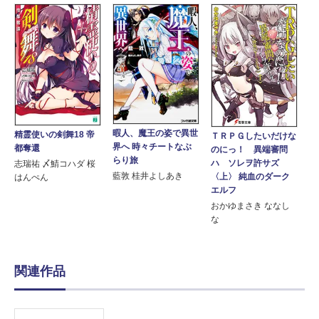
暇人、魔王の姿で異世
精霊使いの剣舞18 帝
ＴＲＰＧしたいだけな
界へ 時々チートなぶ
都奪還
のにっ！ 異端審問
らり旅
ハ ソレヲ許サズ
志瑞祐 〆鯖コハダ 桜
藍敦 桂井よしあき
〈上〉 純血のダーク
はんぺん
エルフ
おかゆまさき ななし
な
関連作品