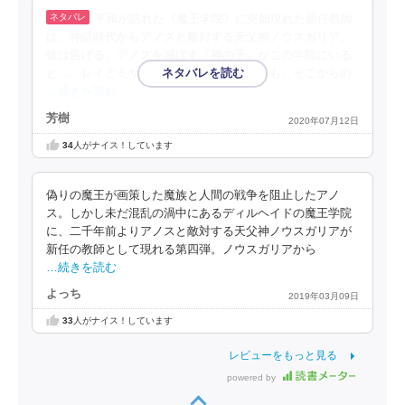
平和が訪れた《魔王学院》に突如現れた新任教師
は、神話時代からアノスと敵対する天父神ノウスガリア。
彼は告げる。アノスを滅ぼす『神の子』がこの学院にいる
と…。レイとミサのカップル成立に心和むも、そこからの
…続きを読む
芳樹
2020年07月12日
34
人がナイス！しています
偽りの魔王が画策した魔族と人間の戦争を阻止したアノ
ス。しかし未だ混乱の渦中にあるディルヘイドの魔王学院
に、二千年前よりアノスと敵対する天父神ノウスガリアが
新任の教師として現れる第四弾。ノウスガリアから
…続きを読む
よっち
2019年03月09日
33
人がナイス！しています
レビューをもっと見る
powered by