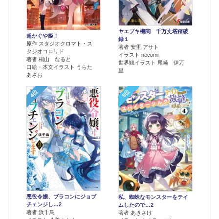
ヤエブキ機関 千万丈塔踏破
超かぐや姫！
録１
原作 スタジオクロマト・ス
著者 安里 アサト
タジオコロリド
イラスト necomi
著者 桐山 なると
世界観イラスト 尾崎 伊万
口絵・本文イラスト うらた
里
あさお
4位
5位
悪役令嬢、ブラコンにジョブ
私、蜘蛛なモンスターをテイ
チェンジし…2
ムしたので…2
著者 浜千鳥
著者 あきさけ