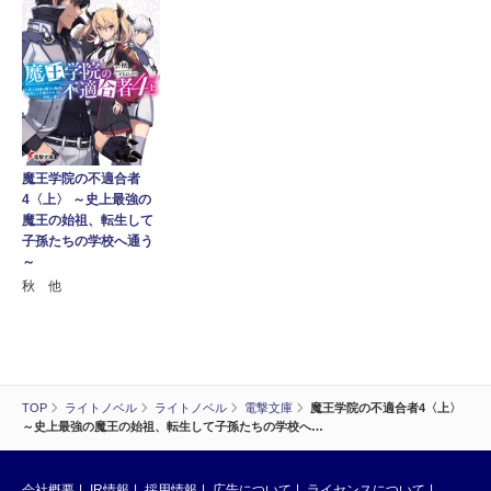
魔王学院の不適合者
4〈上〉 ～史上最強の
魔王の始祖、転生して
子孫たちの学校へ通う
～
秋 他
TOP
ライトノベル
ライトノベル
電撃文庫
魔王学院の不適合者4〈上〉
～史上最強の魔王の始祖、転生して子孫たちの学校へ…
会社概要
IR情報
採用情報
広告について
ライセンスについて