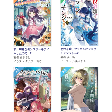
悪役令嬢、ブラコンにジョブ
私、蜘蛛なモンスターをテイ
チェンジし…2
ムしたので…2
著者 浜千鳥
著者 あきさけ
イラスト 八美☆わん
イラスト タムラ ヨウ
4位
5位