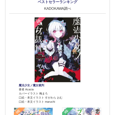
ベストセラーランキング
KADOKAWA調べ
1位
魔法少女ノ魔女裁判
著者 Acacia
カバーイラスト 梅まろ
口絵・本文イラスト すがわら おむ
口絵・本文イラスト maruchi
2位
3位