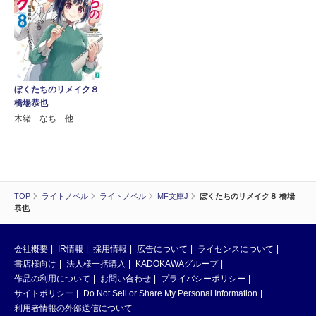
ぼくたちのリメイク８
橋場恭也
木緒 なち 他
TOP
ライトノベル
ライトノベル
MF文庫J
ぼくたちのリメイク８ 橋場
恭也
会社概要
IR情報
採用情報
広告について
ライセンスについて
書店様向け
法人様一括購入
KADOKAWAグループ
作品の利用について
お問い合わせ
プライバシーポリシー
サイトポリシー
Do Not Sell or Share My Personal Information
利用者情報の外部送信について