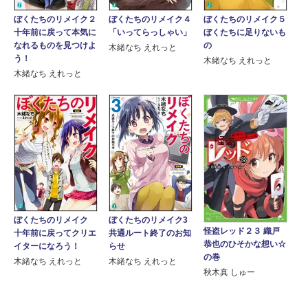
ぼくたちのリメイク２
ぼくたちのリメイク４
ぼくたちのリメイク５
十年前に戻って本気に
「いってらっしゃい」
ぼくたちに足りないも
なれるものを見つけよ
の
木緒なち えれっと
う！
木緒なち えれっと
木緒なち えれっと
ぼくたちのリメイク
ぼくたちのリメイク3
怪盗レッド２３ 織戸
十年前に戻ってクリエ
共通ルート終了のお知
恭也のひそかな想い☆
イターになろう！
らせ
の巻
木緒なち えれっと
木緒なち えれっと
秋木真 しゅー