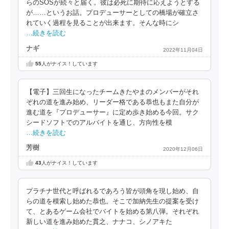
らのSOSが続々と届く。彼は必死に期待に応えようとする
が……というお話。プロデューサーとしての橋場が確立さ
れていく過程を見ることが出来ます。そんな時にシ
…続きを読む
ナギ
2022年11月04日
55
人がナイス！しています
【電子】三回生になったチームきたやまのメンバーがそれ
ぞれの道を進み始め、リーダー格である恭也もまた自分が
進む道を『プロデューサー』に定め歩き始める今回。サク
シードソフトでのアルバイトを通じ、方向性を模
…続きを読む
芳樹
2020年12月06日
43
人がナイス！しています
プラチナ世代と呼ばれるであろう皆が頭角を現し始め、自
らの道を模索し始めた恭也。そこで加納先生の提案を受け
て、とあるゲーム会社でバイトを始める第八弾。それぞれ
新しい道を進み始めた貫之、ナナコ、シノアキた