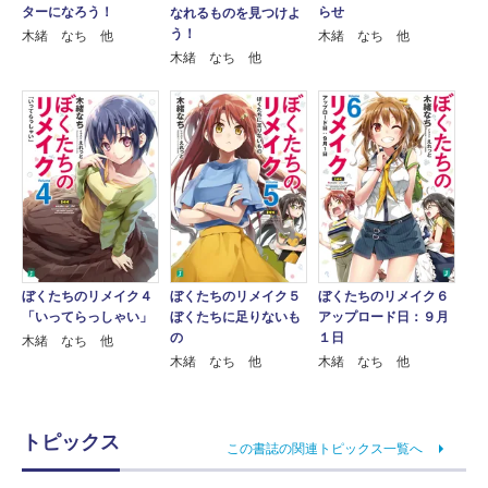
ターになろう！
らせ
なれるものを見つけよ
う！
木緒 なち 他
木緒 なち 他
木緒 なち 他
ぼくたちのリメイク４
ぼくたちのリメイク５
ぼくたちのリメイク６
「いってらっしゃい」
ぼくたちに足りないも
アップロード日：９月
の
１日
木緒 なち 他
木緒 なち 他
木緒 なち 他
トピックス
この書誌の関連トピックス一覧へ