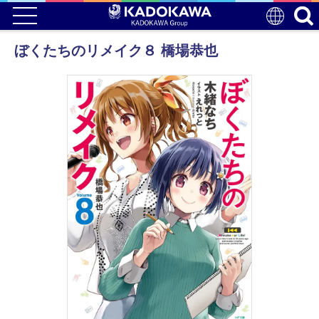
ぼくたちのリメイク８ 橋場恭也