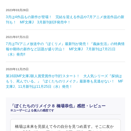
2023年03月28日
3月は4作品もの新作が登場！ 完結を迎える作品や7月アニメ放送作品の新
刊も！ MF文庫J 3月新刊好評発売中！
2021年07月21日
7月はTVアニメ放送中の『ぼくリメ』最新刊が発売！『義妹生活』の特典情
報や期待の新作など話題が盛り沢山！ MF文庫J 7月新刊は7月21日
（水）発売!!
2020年11月25日
第16回MF文庫J新人賞受賞作が刊行スタート！ 大人気シリーズ『探偵は
もう、死んでいる。』『ぼくたちのリメイク』最新巻も見逃せない！ MF
文庫J、11月新刊は11月25日（水）発売！
「ぼくたちのリメイク８ 橋場恭也」感想・レビュー
※ユーザーによる個人の感想です
橋場は未来を見据えて今の自分を見つめ直す。そこに友か