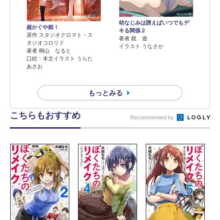
幼なじみは誘えばいつでもデ
超かぐや姫！
キる関係２
原作 スタジオクロマト・ス
著者 鏡 遊
タジオコロリド
イラスト うなさか
著者 桐山 なると
口絵・本文イラスト うらた
あさお
もっとみる
こちらもおすすめ
Recommended by