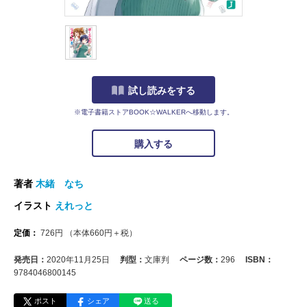
試し読みをする
※電子書籍ストアBOOK☆WALKERへ移動します。
購入する
著者
木緒 なち
イラスト
えれっと
定価：
726
円
（本体
660
円＋税）
発売日：
2020年11月25日
判型：
文庫判
ページ数：
296
ISBN：
9784046800145
ポスト
シェア
送る