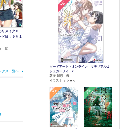
1位
のリメイク６
ード日：９月１
ち 他
ソードアート・オンライン マテリアル１
ックス一覧へ
シュガーリィ…2
著者 川原 礫
イラスト ａｂｅｃ
2位
3位
!