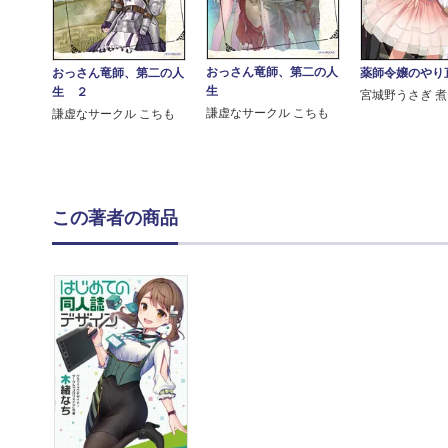
おっさん竜師、第二の人
おっさん竜師、第二の人
薬師令嬢のやり
生
生 ２
宮城野うさぎ 
謙虚なサークル こちも
謙虚なサークル こちも
この著者の商品