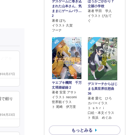
デスゲームに巻き込
ほうかごがかり７
まれた山本さん、気
立穎小学校
ままにゲームバラ…
著者 甲田 学人
2
イラスト ぴおて
著者 ぽち
ぐ
イラスト 久賀
フーナ
4位
5位
シノアキ
9年03月27日
ヤエブキ機関 千万
デスマーチからはじ
丈塔踏破録２
まる異世界狂想曲
著者 安里 アサト
36
イラスト necomi
著者 愛七 ひろ
場で頼り
世界観イラス
カバーイラス
ト 尾崎 伊万里
ト ｓｈｒｉ
口絵・本文イラス
8年04月23日
ト 長浜 めぐみ
もっとみる