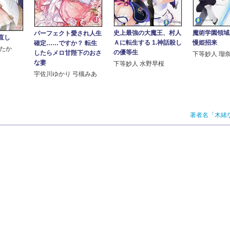
魔術学園領域
史上最強の大魔王、村人
パーフェクト愛され人生
直し
慢姫招来
Ａに転生する 1.神話殺し
確定……ですか？ 転生
煮たか
の優等生
したらメロ甘陛下のおさ
下等妙人 瑠
な妻
下等妙人 水野早桜
宇佐川ゆかり 弓槻みあ
著者名「木緒