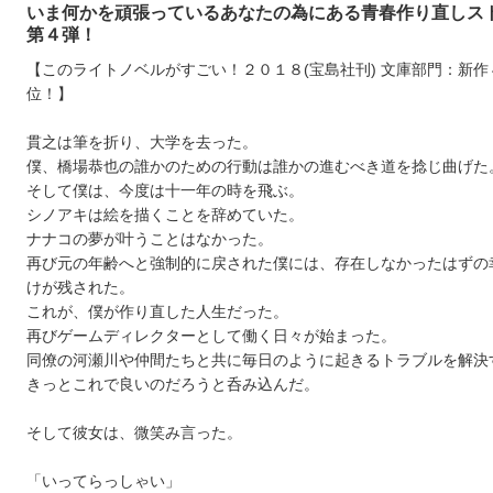
いま何かを頑張っているあなたの為にある青春作り直しス
第４弾！
【このライトノベルがすごい！２０１８(宝島社刊) 文庫部門：新
位！】
貫之は筆を折り、大学を去った。
僕、橋場恭也の誰かのための行動は誰かの進むべき道を捻じ曲げた
そして僕は、今度は十一年の時を飛ぶ。
シノアキは絵を描くことを辞めていた。
ナナコの夢が叶うことはなかった。
再び元の年齢へと強制的に戻された僕には、存在しなかったはずの
けが残された。
これが、僕が作り直した人生だった。
再びゲームディレクターとして働く日々が始まった。
同僚の河瀬川や仲間たちと共に毎日のように起きるトラブルを解決
きっとこれで良いのだろうと呑み込んだ。
そして彼女は、微笑み言った。
「いってらっしゃい」