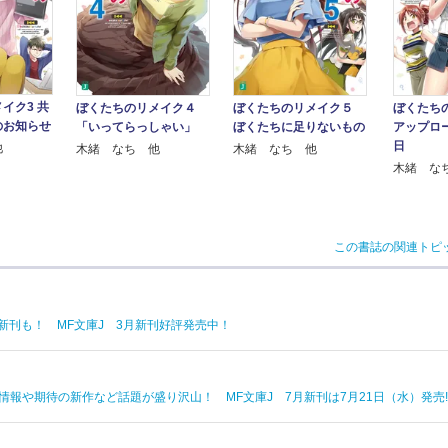
イク3 共
ぼくたちのリメイク４
ぼくたちのリメイク５
ぼくたち
のお知らせ
「いってらっしゃい」
ぼくたちに足りないもの
アップロ
日
他
木緒 なち 他
木緒 なち 他
木緒 な
この書誌の関連トピ
新刊も！ MF文庫J 3月新刊好評発売中！
報や期待の新作など話題が盛り沢山！ MF文庫J 7月新刊は7月21日（水）発売!