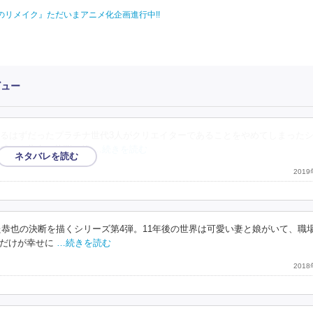
リメイク』ただいまアニメ化企画進行中!!
ビュー
るはずだったプラチナ世代3人がクリエイターであることをやめてしまった
感じる恭也の苦悩と後
…続きを読む
201
った恭也の決断を描くシリーズ第4弾。11年後の世界は可愛い妻と娘がいて、職
だけが幸せに
…続きを読む
201