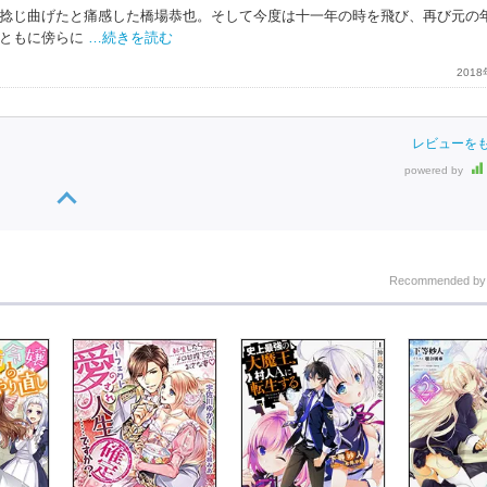
捻じ曲げたと痛感した橋場恭也。そして今度は十一年の時を飛び、再び元の
ともに傍らに
…続きを読む
201
レビューを
powered by
Recommended b