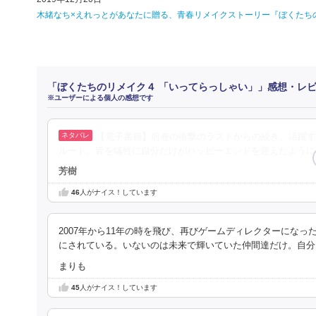
木緒なち×えれっとがあなたに贈る、青春リメイクストーリー『ぼくたちの
「ぼくたちのリメイク４ 「いってらっしゃい」」感想・レ
※ユーザーによる個人の感想です
【電子書籍】前巻の衝撃のラストからの続き。活躍す
ルート。皆を犠牲に自分だけがハッピーエンドを迎えたように
芳樹
46
人がナイス！しています
2007年から11年の時を飛び、再びゲームディレクターにな
にされている。いないのは未来で輝いていた仲間達だけ。自分
まりも
45
人がナイス！しています