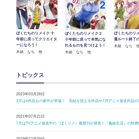
ぼくたちのリメイク 十
ぼくたちのリメ
ぼくたちのリメイク２
年前に戻ってクリエイタ
通ルート終了
十年前に戻って本気にな
ーになろう！
れるものを見つけよう！
木緒 なち 
木緒 なち 他
木緒 なち 他
トピックス
2023年03月28日
3月は4作品もの新作が登場！ 完結を迎える作品や7月アニメ放送作品の
2021年07月21日
7月はTVアニメ放送中の『ぼくリメ』最新刊が発売！『義妹生活』の特典情
2019年12月20日