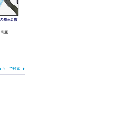
の拳王2 傲
奈璃亜
なち」で検索