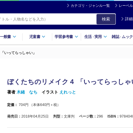
カテゴリ・ジャンル一覧
レーベル
検索
詳細
一般書
児童書
学習参考書
生活
実用
雑誌
ムック
・
・
 「いってらっしゃい」
ぼくたちのリメイク４ 「いってらっしゃ
著者
木緒 なち
イラスト
えれっと
定価：
704
円 （本体
640
円＋税）
発売日：
2018年04月25日
判型：
文庫判
ページ数：
296
ISBN：
978404