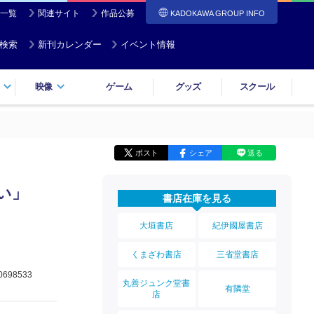
一覧
関連サイト
作品公募
KADOKAWA GROUP INFO
検索
新刊カレンダー
イベント情報
映像
ゲーム
グッズ
スクール
ポスト
シェア
送る
い」
書店在庫を見る
大垣書店
紀伊國屋書店
くまざわ書店
三省堂書店
0698533
丸善ジュンク堂書
有隣堂
店