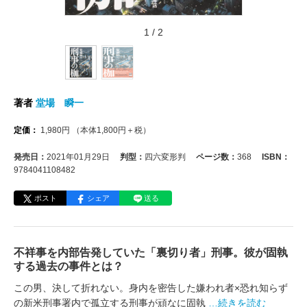
1
/
2
著者
堂場 瞬一
定価：
1,980
円
（本体
1,800
円＋税）
発売日：
2021年01月29日
判型：
四六変形判
ページ数：
368
ISBN：
9784041108482
ポスト
シェア
送る
不祥事を内部告発していた「裏切り者」刑事。彼が固執
する過去の事件とは？
この男、決して折れない。身内を密告した嫌われ者×恐れ知らず
の新米刑事署内で孤立する刑事が頑なに固執
…続きを読む