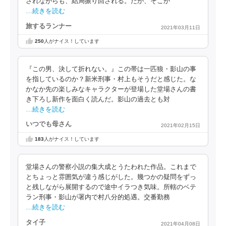
されながらも、結局振り回される。だが、そこか
…続きを読む
旅するランナー
2021年03月11日
250
人がナイス！しています
『この男、決して折れない。』この帯は一匹狼・影山の事
を指しているのか？新米刑事・村上もそうだと感じた。な
かなか先の楽しみなキャラクターが登場した堂場さんの書
き下ろし新作を面白く読んだ。影山の過去とも対
…続きを読む
いつでも母さん
2021年02月15日
183
人がナイス！しています
堂場さんの警察小説の集大成とうたわれた作品。これまで
とちょっと雰囲気が違う感じがした。幾つかの疑問をずっ
と残しながら展開するので途中イラつき気味。所轄のベテ
ラン刑事・影山が署内で村八分的処遇。交番勤務
…続きを読む
タイ子
2021年04月08日