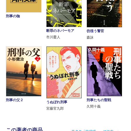
刑事の枷
断罪のネバーモア
彷徨う警官
市川憂人
森詠
刑事たちの聖戦
刑事の父２
うぬぼれ刑事
久間十義
宮藤官九郎
この著者の商品