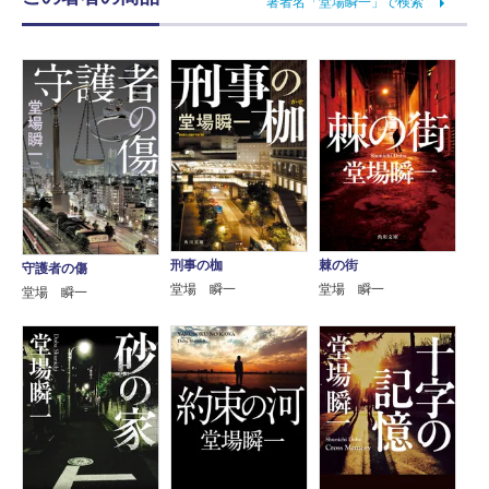
著者名「堂場瞬一」で検索
刑事の枷
棘の街
守護者の傷
堂場 瞬一
堂場 瞬一
堂場 瞬一