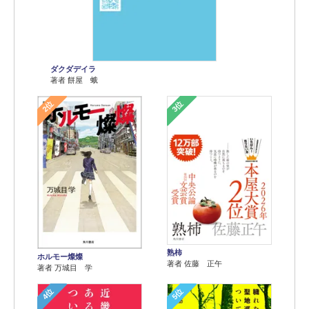
ダクダデイラ
著者 餅屋 蛾
2位
3位
熟柿
ホルモー燦燦
著者 佐藤 正午
著者 万城目 学
4位
5位