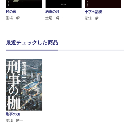
砂の家
約束の河
十字の記憶
堂場 瞬一
堂場 瞬一
堂場 瞬一
最近チェックした商品
刑事の枷
堂場 瞬一