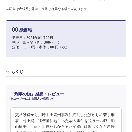
※画像は表紙及び帯等、実際とは異なる場合があります。
紙書籍
発売日：2021年01月29日
判型：四六変形判／368ページ
定価：1,980円（本体1,800円＋税）
もくじ
「刑事の枷」感想・レビュー
※ユーザーによる個人の感想です
交番勤務から川崎中央署刑事課に異動したばかりの若手刑
事、村上翼。10年前に起こった殺人事件を追う一匹狼、影
山康平。上司・同僚たちからヤバイ奴には近づくなと忠告