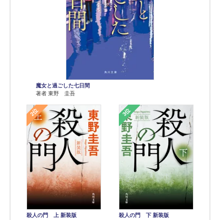
魔女と過ごした七日間
著者 東野 圭吾
2位
3位
殺人の門 上 新装版
殺人の門 下 新装版