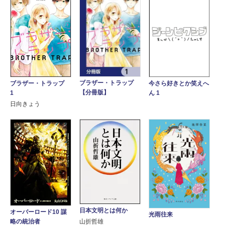
ブラザー・トラップ
ブラザー・トラップ
今さら好きとか笑えへ
【分冊版】
1
ん 1
日向きょう
日本文明とは何か
オーバーロード10 謀
光雨往来
略の統治者
山折哲雄