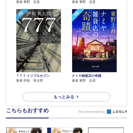
著者 東野 圭吾
著者 東野 圭吾
4位
5位
７７７ トリプルセブン
ナミヤ雑貨店の奇蹟
著者 伊坂 幸太郎
著者 東野 圭吾
もっとみる
こちらもおすすめ
Recommended by