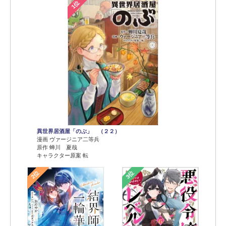
1位
異世界居酒屋「のぶ」 （２２）
漫画 ヴァージニア二等兵
原作 蝉川 夏哉
キャラクター原案 転
2位
3位