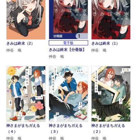
電子版
きみは終末（2）
きみは終末（1）
きみは終末【分冊版】
仲谷 鳰
仲谷 鳰
仲谷 鳰
神さまがまちガえる
神さまがまちガえる
神さまがまちガえる
（４）
（３）
（２）
仲谷 鳰
仲谷 鳰
仲谷 鳰