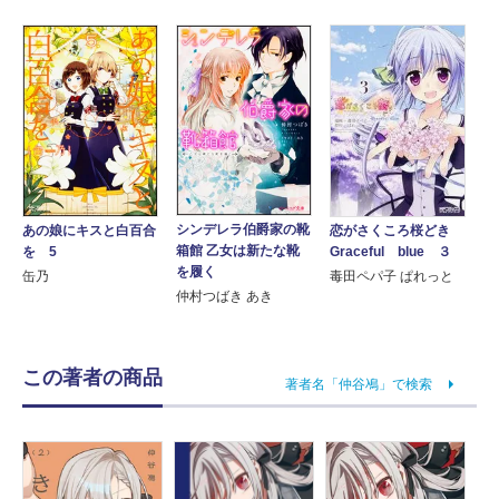
シンデレラ伯爵家の靴
あの娘にキスと白百合
恋がさくころ桜どき
箱館 乙女は新たな靴
を 5
Graceful blue ３
を履く
缶乃
毒田ペパ子 ぱれっと
仲村つばき あき
この著者の商品
著者名「仲谷鳰」で検索