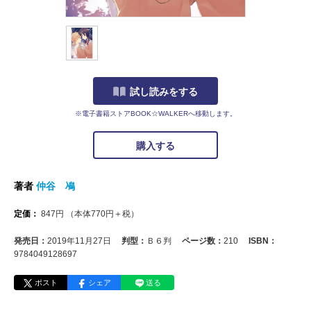
試し読みをする
※電子書籍ストアBOOK☆WALKERへ移動します。
購入する
著者
仲谷 鳰
定価：
847
円
（本体
770
円＋税）
発売日：
2019年11月27日
判型：
Ｂ６判
ページ数：
210
ISBN：
9784049128697
ポスト
シェア
送る