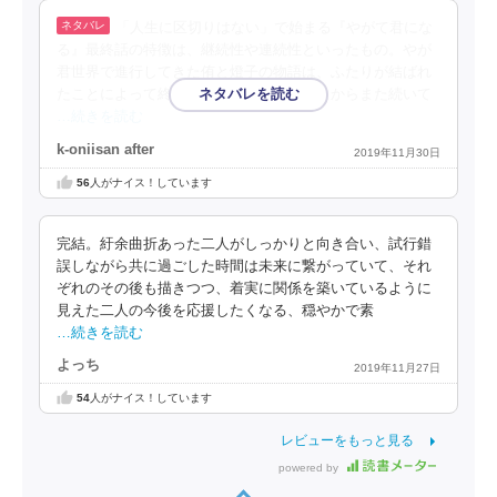
「人生に区切りはない」で始まる『やがて君にな
る』最終話の特徴は、継続性や連続性といったもの。やが
君世界で進行してきた侑と燈子の物語は、ふたりが結ばれ
たことによって終わったのではなく、そこからまた続いて
…続きを読む
k-oniisan after
2019年11月30日
56
人がナイス！しています
完結。紆余曲折あった二人がしっかりと向き合い、試行錯
誤しながら共に過ごした時間は未来に繋がっていて、それ
ぞれのその後も描きつつ、着実に関係を築いているように
見えた二人の今後を応援したくなる、穏やかで素
…続きを読む
よっち
2019年11月27日
54
人がナイス！しています
レビューをもっと見る
powered by