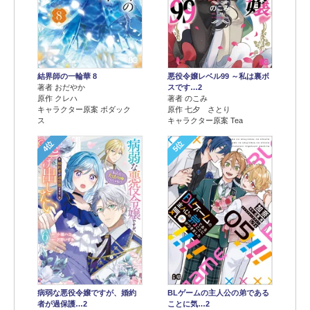
結界師の一輪華 8
悪役令嬢レベル99 ～私は裏ボ
著者 おだやか
スです…2
原作 クレハ
著者 のこみ
キャラクター原案 ボダック
原作 七夕 さとり
ス
キャラクター原案 Tea
4位
5位
病弱な悪役令嬢ですが、婚約
BLゲームの主人公の弟である
者が過保護…2
ことに気…2