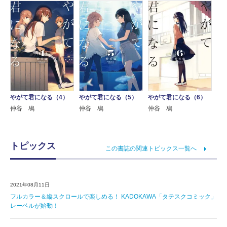
やがて君になる（4）
やがて君になる（5）
やがて君になる（6）
仲谷 鳰
仲谷 鳰
仲谷 鳰
トピックス
この書誌の関連トピックス一覧へ
2021年08月11日
フルカラー＆縦スクロールで楽しめる！ KADOKAWA「タテスクコミック」
レーベルが始動！