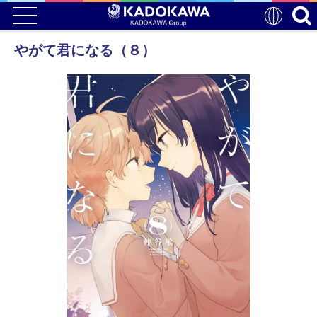
やがて君になる（８）