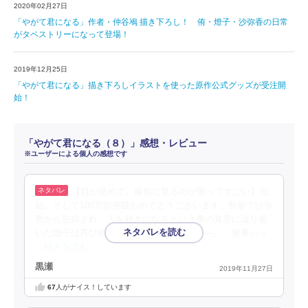
2020年02月27日
「やがて君になる」作者・仲谷鳰 描き下ろし！ 侑・燈子・沙弥香の日常
がタペストリーになって登場！
2019年12月25日
「やがて君になる」描き下ろしイラストを使った原作公式グッズが受注開
始！
「やがて君になる（８）」感想・レビュー
※ユーザーによる個人の感想です
【目が覚めて、最初に見るのが侑ってすごい】完
結。そして100万部突破おめでとうございます。前巻で沙弥
香から告白され、人を好きになるという事の真意に辿り着
いた燈子は再び侑の元へ。そして二人は――。 無事ハッ
…続きを読む
黒瀬
2019年11月27日
67
人がナイス！しています