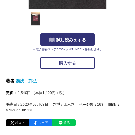
試し読みをする
※電子書籍ストアBOOK☆WALKERへ移動します。
購入する
著者
湯浅 邦弘
定価：
1,540
円
（本体
1,400
円＋税）
発売日：
2020年05月08日
判型：
四六判
ページ数：
168
ISBN：
9784044005238
ポスト
シェア
送る