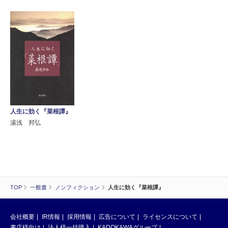
人生に効く『菜根譚』
湯浅 邦弘
TOP
一般書
ノンフィクション
人生に効く『菜根譚』
会社概要
IR情報
採用情報
広告について
ライセンスについて
書店様向け
法人様一括購入
KADOKAWAグループ