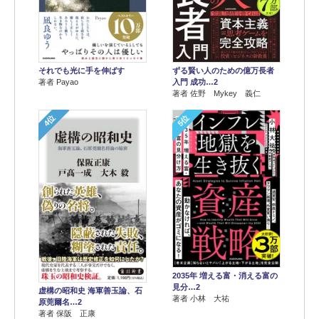
それでも光に手を伸ばす
ずる賢い人のための億万長者
著者 Payao
入門 成功…2
著者 佐野 Mykey 義仁
4位
5位
2035年 増える富・消える富の
見分…2
虚構の昭和史 海軍善玉論、石
著者 小林 大祐
原莞爾名…2
著者 保阪 正康