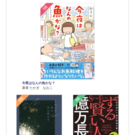
1位
今夜はなんの魚かな？
著者 たかぎ なおこ
2位
3位