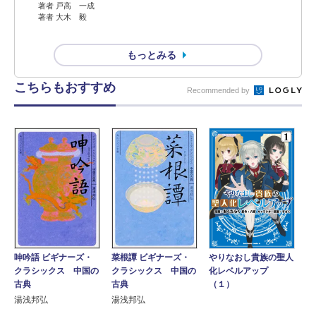
著者 戸高 一成
著者 大木 毅
もっとみる
こちらもおすすめ
Recommended by
呻吟語 ビギナーズ・
菜根譚 ビギナーズ・
やりなおし貴族の聖人
クラシックス 中国の
クラシックス 中国の
化レベルアップ
古典
古典
（１）
湯浅邦弘
湯浅邦弘