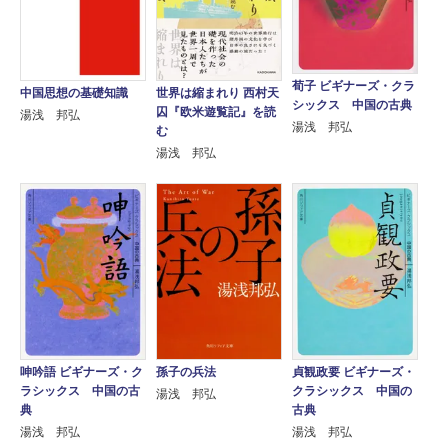
荀子 ビギナーズ・クラ
世界は縮まれり 西村天
中国思想の基礎知識
シックス 中国の古典
囚『欧米遊覧記』を読
湯浅 邦弘
湯浅 邦弘
む
湯浅 邦弘
呻吟語 ビギナーズ・ク
孫子の兵法
貞観政要 ビギナーズ・
ラシックス 中国の古
クラシックス 中国の
湯浅 邦弘
典
古典
湯浅 邦弘
湯浅 邦弘