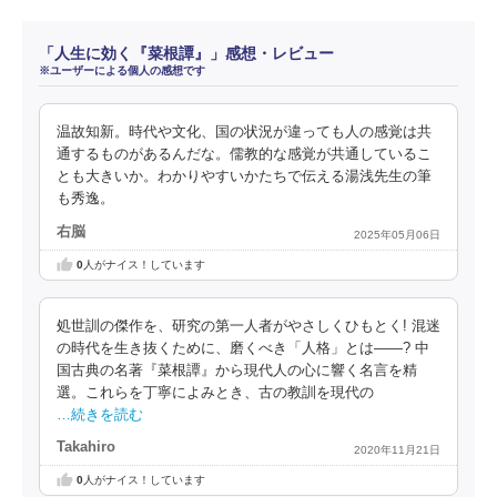
「人生に効く『菜根譚』」感想・レビュー
※ユーザーによる個人の感想です
温故知新。時代や文化、国の状況が違っても人の感覚は共
通するものがあるんだな。儒教的な感覚が共通しているこ
とも大きいか。わかりやすいかたちで伝える湯浅先生の筆
も秀逸。
右脳
2025年05月06日
0
人がナイス！しています
処世訓の傑作を、研究の第一人者がやさしくひもとく! 混迷
の時代を生き抜くために、磨くべき「人格」とは――? 中
国古典の名著『菜根譚』から現代人の心に響く名言を精
選。これらを丁寧によみとき、古の教訓を現代の
…続きを読む
Takahiro
2020年11月21日
0
人がナイス！しています