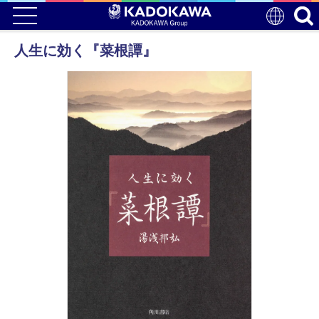
人生に効く『菜根譚』