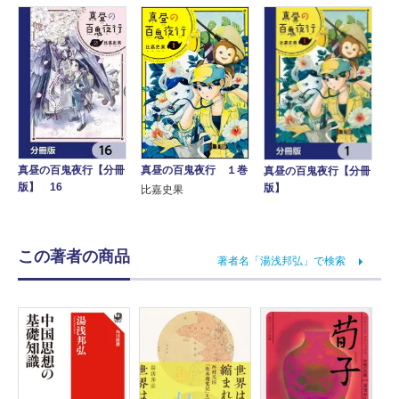
真昼の百鬼夜行【分冊
真昼の百鬼夜行 １巻
真昼の百鬼夜行【分冊
版】 16
版】
比嘉史果
この著者の商品
著者名「湯浅邦弘」で検索