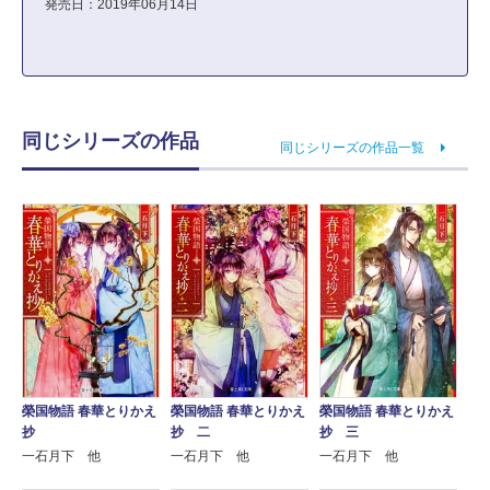
発売日：2019年06月14日
同じシリーズの作品
同じシリーズの作品一覧
榮国物語 春華とりかえ
榮国物語 春華とりかえ
榮国物語 春華とりかえ
抄
抄 二
抄 三
一石月下 他
一石月下 他
一石月下 他