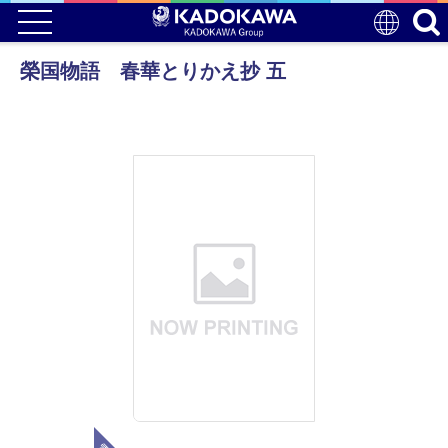
榮国物語 春華とりかえ抄 五
電子版