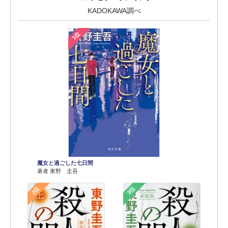
KADOKAWA調べ
1位
魔女と過ごした七日間
著者 東野 圭吾
2位
3位