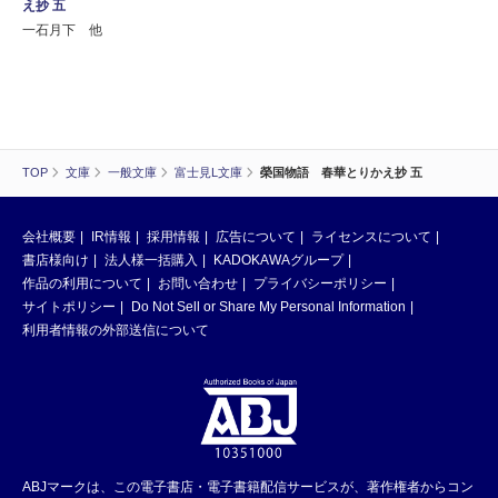
え抄 五
一石月下 他
TOP
文庫
一般文庫
富士見L文庫
榮国物語 春華とりかえ抄 五
会社概要
IR情報
採用情報
広告について
ライセンスについて
書店様向け
法人様一括購入
KADOKAWAグループ
作品の利用について
お問い合わせ
プライバシーポリシー
サイトポリシー
Do Not Sell or Share My Personal Information
利用者情報の外部送信について
ABJマークは、この電子書店・電子書籍配信サービスが、著作権者からコン