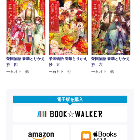
榮国物語 春華とりかえ
榮国物語 春華とりかえ
榮国物語 春華とりかえ
抄 四
抄 五
抄 六
一石月下 他
一石月下 他
一石月下 他
電子版を購入