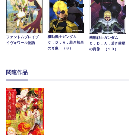
機動戦士ガンダム
ファントムブレイブ
機動戦士ガンダム
Ｃ．Ｄ．Ａ．若き彗星
イヴォワール物語
Ｃ．Ｄ．Ａ．若き彗星
の肖像 （８）
の肖像 （１０）
関連作品