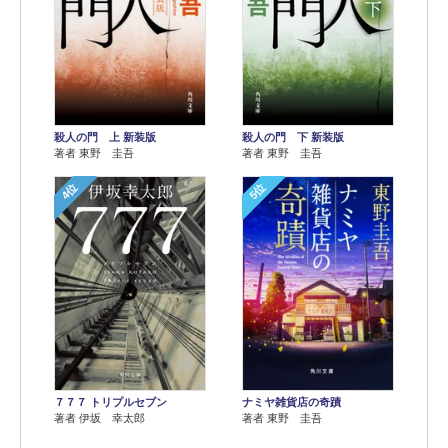
殺人の門 上 新装版
殺人の門 下 新装版
著者 東野 圭吾
著者 東野 圭吾
4位
5位
７７７ トリプルセブン
ナミヤ雑貨店の奇蹟
著者 伊坂 幸太郎
著者 東野 圭吾