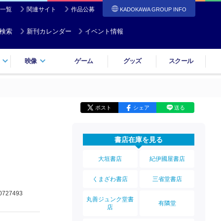
一覧
関連サイト
作品公募
KADOKAWA GROUP INFO
検索
新刊カレンダー
イベント情報
映像
ゲーム
グッズ
スクール
ポスト
シェア
送る
書店在庫を見る
大垣書店
紀伊國屋書店
くまざわ書店
三省堂書店
0727493
丸善ジュンク堂書
有隣堂
店