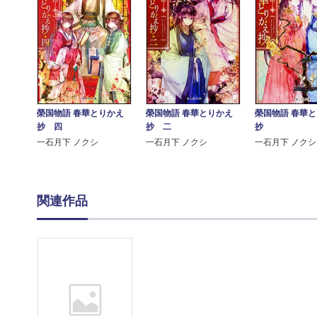
榮国物語 春華とりかえ
榮国物語 春華とりかえ
榮国物語 春華
抄 四
抄 二
抄
一石月下 ノクシ
一石月下 ノクシ
一石月下 ノクシ
関連作品