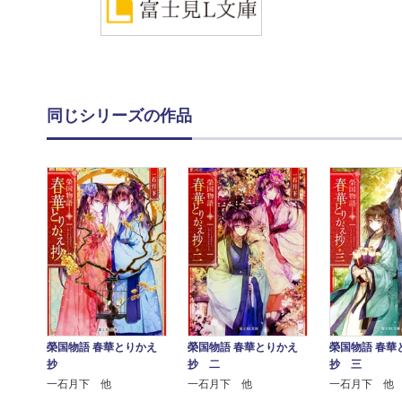
同じシリーズの作品
榮国物語 春華とりかえ
榮国物語 春華とりかえ
榮国物語 春華
抄
抄 二
抄 三
一石月下 他
一石月下 他
一石月下 他