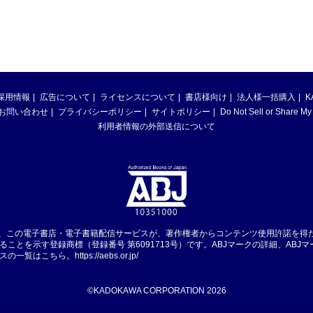
採用情報
広告について
ライセンスについて
書店様向け
法人様一括購入
K
お問い合わせ
プライバシーポリシー
サイトポリシー
Do Not Sell or Share My
利用者情報の外部送信について
は、この電子書店・電子書籍配信サービスが、著作権者からコンテンツ使用許諾を得
ることを示す登録商標（登録番号 第6091713号）です。ABJマークの詳細、ABJ
スの一覧はこちら。
https://aebs.or.jp/
©KADOKAWA CORPORATION 2026