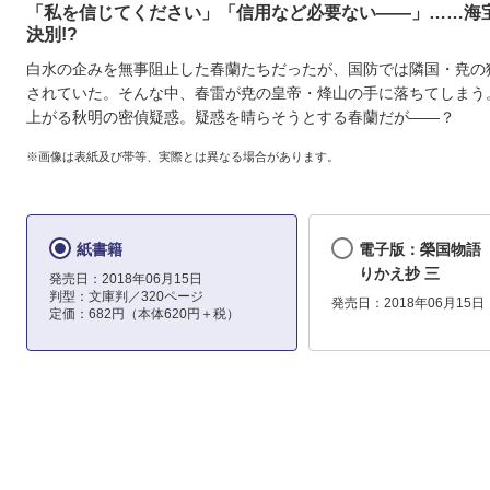
「私を信じてください」「信用など必要ない――」……海
決別!?
白水の企みを無事阻止した春蘭たちだったが、国防では隣国・尭の
されていた。そんな中、春雷が尭の皇帝・烽山の手に落ちてしまう
上がる秋明の密偵疑惑。疑惑を晴らそうとする春蘭だが――？
※画像は表紙及び帯等、実際とは異なる場合があります。
紙書籍
電子版：榮国物語
りかえ抄 三
発売日：2018年06月15日
判型：文庫判／320ページ
発売日：2018年06月15日
定価：682円（本体620円＋税）