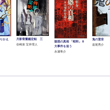
月影骨董鑑定帖 三
とりかえ
鬼の跫音
疑惑の真相 「昭和」８
谷崎泉 宝井理人
道尾秀介
大事件を追う
永瀬隼介