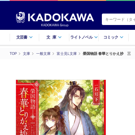
文芸書
文庫
ライトノベル
コミック
TOP
文庫
一般文庫
富士見L文庫
榮国物語 春華とりかえ抄 三