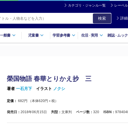
カテゴリ・ジャンル一覧
レーベル
検索
詳細
一般書
児童書
学習参考書
生活
実用
雑誌
ムック
・
・
榮国物語 春華とりかえ抄 三
著者
一石月下
イラスト
ノクシ
定価：
682
円 （本体
620
円＋税）
発売日：
2018年06月15日
判型：
文庫判
ページ数：
320
ISBN：
978404