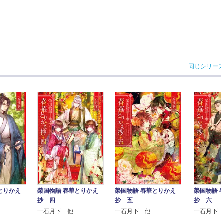
同じシリー
とりかえ
榮国物語 春華とりかえ
榮国物語 春華とりかえ
榮国物語
抄 四
抄 五
抄 六
一石月下 他
一石月下 他
一石月下