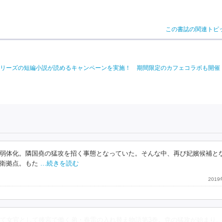
この書誌の関連トピ
リーズの短編小説が読めるキャンペーンを実施！ 期間限定のカフェコラボも開催
弱体化。隣国堯の猛攻を招く事態となっていた。そんな中、再び妃嬪候補と
衛拠点。もた
…続きを読む
201
て女官として後宮で働く弟・春雷の入れ替え物語第3巻。尭の猛攻が始まり