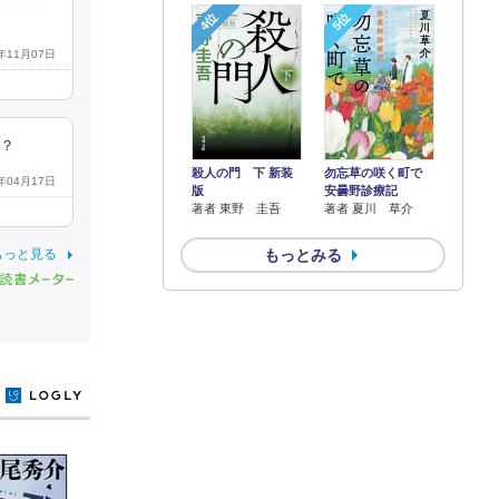
4位
5位
1年11月07日
な？
殺人の門 下 新装
勿忘草の咲く町で
2年04月17日
版
安曇野診療記
著者 東野 圭吾
著者 夏川 草介
もっとみる
もっと見る
y