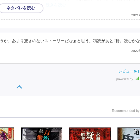
宝と春蘭のすれ違いが
…続きを読む
202
うか、あまり驚きのないストーリーだなぁと思う。積読があと2冊。読むか
202
レビューを
powered by
Recommended b