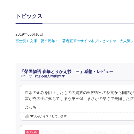
トピックス
2019年05月10日
富士見Ｌ文庫、祝５周年！ 著者直筆のサイン本プレゼントや、大人気シ
「榮国物語 春華とりかえ抄 三」感想・レビュー
※ユーザーによる個人の感想です
白水の企みを阻止したものの貴族の枢密院への反抗から国防が
雷が堯の手に落ちてしまう第三弾。まさかの早さで失陥した防
よっち
32
人がナイス！しています
男装して官吏になった双子の姉の春蘭、そして女装し