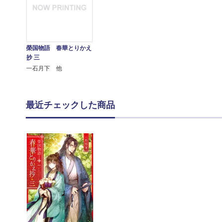
榮国物語 春華とりかえ
抄 三
一石月下 他
最近チェックした商品