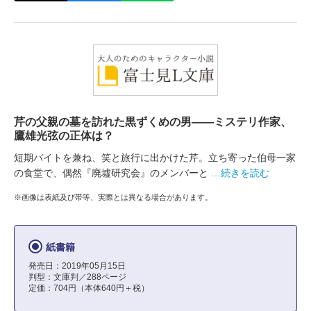
芹の父親の墓を訪れた黒ずくめの男――ミステリ作家、
鷹雄光弦の正体は？
短期バイトを兼ね、笑と旅行に出かけた芹。立ち寄った伯母一家
の食堂で、偶然『廃墟研究会』のメンバーと
…続きを読む
※画像は表紙及び帯等、実際とは異なる場合があります。
紙書籍
発売日：2019年05月15日
判型：文庫判／288ページ
定価：704円（本体640円＋税）