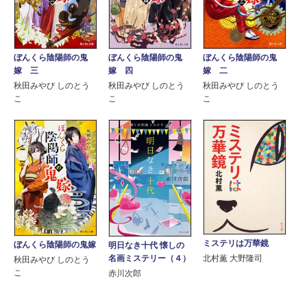
ぼんくら陰陽師の鬼
ぼんくら陰陽師の鬼
ぼんくら陰陽師の鬼
嫁 三
嫁 四
嫁 二
秋田みやび しのとう
秋田みやび しのとう
秋田みやび しのとう
こ
こ
こ
ミステリは万華鏡
ぼんくら陰陽師の鬼嫁
明日なき十代 懐しの
北村薫 大野隆司
名画ミステリー（４）
秋田みやび しのとう
こ
赤川次郎