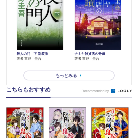
殺人の門 下 新装版
ナミヤ雑貨店の奇蹟
著者 東野 圭吾
著者 東野 圭吾
もっとみる
こちらもおすすめ
Recommended by