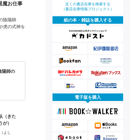
退魔お仕事
近くの書店在庫を検索する
（書店在庫情報プロジェクト）
の陰陽師
紙の本・雑誌を購入する
や虎の式神を
陰陽師の
電子版を購入
臥（きた
うが）
（よし