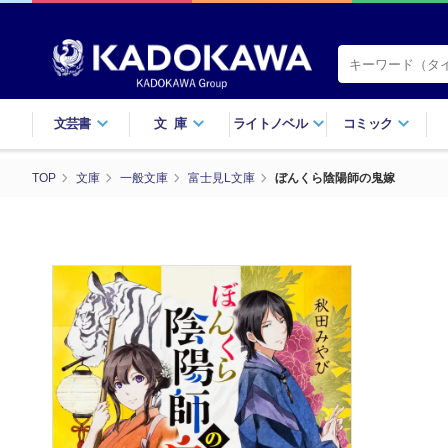
文芸書
文庫
ライトノベル
コミック
TOP
文庫
一般文庫
富士見L文庫
ぼんくら陰陽師の鬼嫁