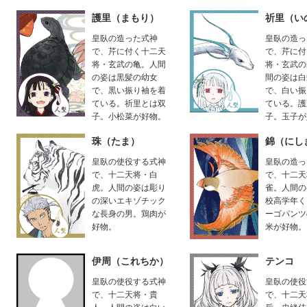
護里（まもり）
祈里（い
皇臥の造った式神
皇臥の造っ
で、芹に付く十二天
で、芹に付
将・玄武の亀。人間
将・玄武の
の姿は黒髪の幼女
間の姿は白
で、黒い振り袖を着
で、白い振
ている。祈里とは双
ている。護
子。小松菜が好物。
子。玉子が
珠（たま）
錦（にし
皇臥の使役する式神
皇臥の造っ
で、十二天将・白
で、十二天
虎。人間の姿は彫り
雀。人間の
の深いエキゾチック
校高学年く
な長身の男。鶏肉が
ーゴパンツ
好物。
米が好物。
伊周（これちか）
テンコ
皇臥の使役する式神
皇臥の使役
で、十二天将・貴
で、十二天