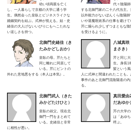
幼い頃両親を亡く
代々陰陽師
し、一人暮らしで京都の大学に通う学
する北御門家の二十八代当主。
生。偶然会った皇臥とビジネスライクな
以外能力がないぼんくら陰陽師
婚姻契約を結ぶ。式神が視える。姑・史
いや退魔呪術系の仕事を避けて
緒佳の大人げないいびりにもへこたれな
芹に煽られ少しずつまともな陰
い逞しさを持つ。
を受けるように。
北御門史緒佳（き
八城真咲
たみかどしおか）
まさき）
皇臥の母。芹たちと
芹と同じ大
同じ離れに同居して
生。身長18
いる。芹にピントの
髪という風
外れた意地悪をする（本人は本気）。
人に式神と間違われたことも。
事件のあと北御門流陰陽道の内
る。
北御門武人（きた
真田愛由
みかどたけひと）
だあゆか
皇臥の叔父。現在北
芹の大学の
御門一門をまとめて
は「あゆち
いる。史緒佳と非常
呼ぶ。
に相性が悪い。