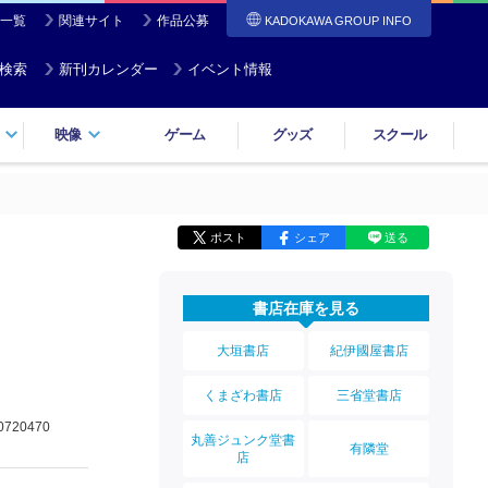
一覧
関連サイト
作品公募
KADOKAWA GROUP INFO
検索
新刊カレンダー
イベント情報
映像
ゲーム
グッズ
スクール
ポスト
シェア
送る
書店在庫を見る
大垣書店
紀伊國屋書店
くまざわ書店
三省堂書店
0720470
丸善ジュンク堂書
有隣堂
店