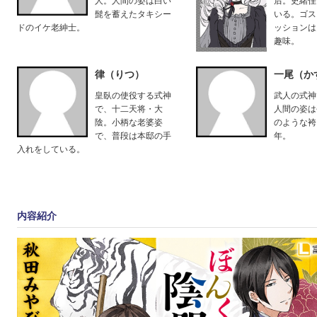
人。人間の姿は白い
后。史緒佳
髭を蓄えたタキシー
いる。ゴス
ドのイケ老紳士。
ッションは
趣味。
律（りつ）
一尾（か
皇臥の使役する式神
武人の式神
で、十二天将・大
人間の姿は
陰。小柄な老婆姿
のような袴
で、普段は本邸の手
年。
入れをしている。
内容紹介