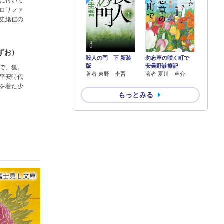
に付いて
ロリファ
史緒佳の
ずお）
殺人の門 下 新装
勿忘草の咲く町で
版
安曇野診療記
で、狐。
著者 東野 圭吾
著者 夏川 草介
平安時代
を着た少
もっとみる