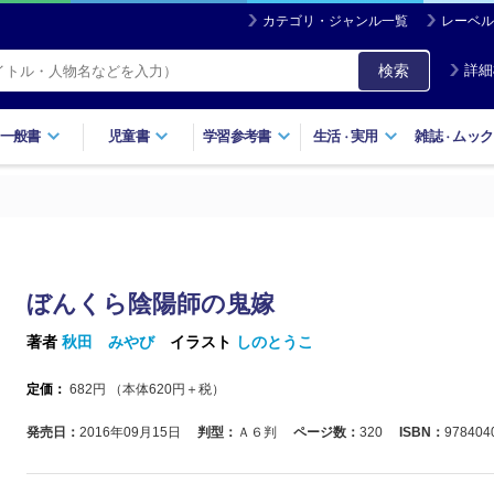
カテゴリ・ジャンル一覧
レーベル
検索
詳細
一般書
児童書
学習参考書
生活
実用
雑誌
ムック
・
・
ぼんくら陰陽師の鬼嫁
著者
秋田 みやび
イラスト
しのとうこ
定価：
682
円 （本体
620
円＋税）
発売日：
2016年09月15日
判型：
Ａ６判
ページ数：
320
ISBN：
978404