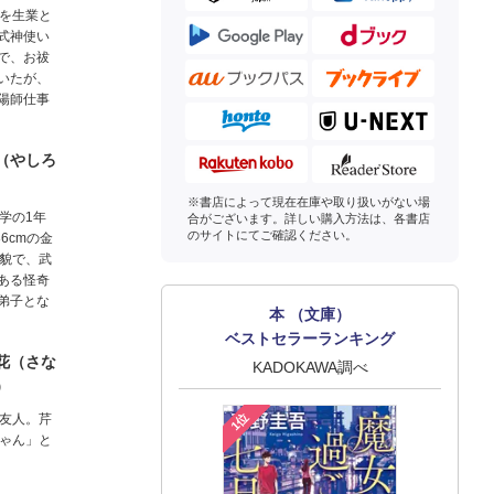
を生業と
式神使い
で、お祓
いたが、
陽師仕事
（やしろ
※書店によって現在在庫や取り扱いがない場
学の1年
合がございます。詳しい購入方法は、各書店
のサイトにてご確認ください。
6cmの金
貌で、武
ある怪奇
弟子とな
本 （文庫）
ベストセラーランキング
花（さな
KADOKAWA調べ
）
1位
友人。芹
ゃん」と