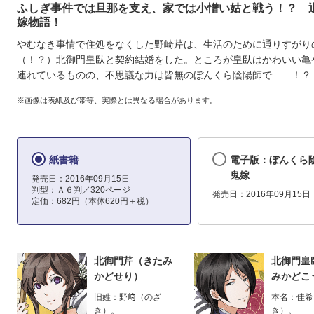
ふしぎ事件では旦那を支え、家では小憎い姑と戦う！？ 
嫁物語！
やむなき事情で住処をなくした野崎芹は、生活のために通りすがり
（！？）北御門皇臥と契約結婚をした。ところが皇臥はかわいい亀
連れているものの、不思議な力は皆無のぼんくら陰陽師で……！？
※画像は表紙及び帯等、実際とは異なる場合があります。
紙書籍
電子版：ぼんくら
鬼嫁
発売日：2016年09月15日
判型：Ａ６判／320ページ
発売日：2016年09月15日
定価：682円（本体620円＋税）
北御門芹（きたみ
北御門皇
かどせり）
みかどこ
旧姓：野﨑（のざ
本名：佳希
き）。
き）。