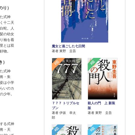
のり）
た式神
く十二天
白蛇。人
髪の幼女
り袖を着
里とは双
魔女と過ごした七日間
好物。
著者 東野 圭吾
2位
3位
き）
た式神
将・朱
姿は小学
らいのカ
の少年。
７７７ トリプルセ
殺人の門 上 新装
ブン
版
著者 伊坂 幸太
著者 東野 圭吾
郎
する式神
4位
5位
将・天