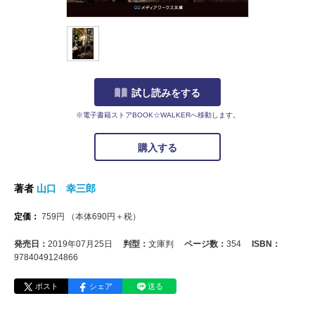
試し読みをする
※電子書籍ストアBOOK☆WALKERへ移動します。
購入する
著者
山口 幸三郎
定価：
759
円
（本体
690
円＋税）
発売日：
2019年07月25日
判型：
文庫判
ページ数：
354
ISBN：
9784049124866
ポスト
シェア
送る