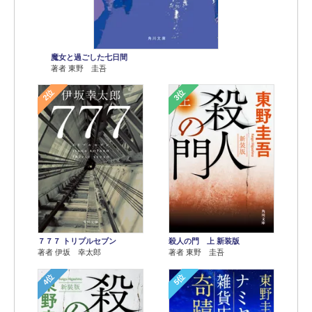
魔女と過ごした七日間
著者 東野 圭吾
2位
3位
７７７ トリプルセブン
殺人の門 上 新装版
著者 伊坂 幸太郎
著者 東野 圭吾
4位
5位