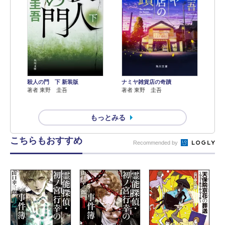
殺人の門 下 新装版
ナミヤ雑貨店の奇蹟
著者 東野 圭吾
著者 東野 圭吾
もっとみる
こちらもおすすめ
Recommended by