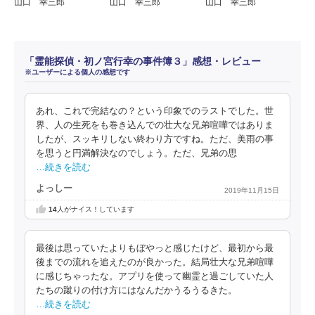
山口 幸三郎
山口 幸三郎
山口 幸三郎
「霊能探偵・初ノ宮行幸の事件簿３」感想・レビュー
※ユーザーによる個人の感想です
あれ、これで完結なの？という印象でのラストでした。世
界、人の生死をも巻き込んでの壮大な兄弟喧嘩ではありま
したが、スッキリしない終わり方ですね。ただ、美雨の事
を思うと円満解決なのでしょう。ただ、兄弟の思
…続きを読む
よっしー
2019年11月15日
14
人がナイス！しています
最後は思っていたよりもぼやっと感じたけど、最初から最
後までの流れを追えたのが良かった。結局壮大な兄弟喧嘩
に感じちゃったな。アプリを使って幽霊と過ごしていた人
たちの蹴りの付け方にはなんだかうるうるきた。
…続きを読む