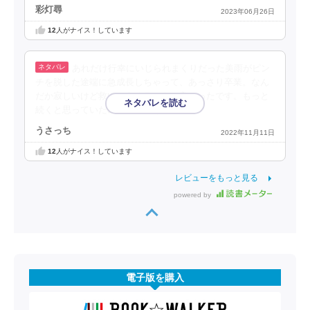
彩灯尋
2023年06月26日
12
人がナイス！しています
あれだけ行幸にいじられまくりだった美雨がピン
チを脱した途端に急成長しちゃって、あっさり卒業。なん
だか寂しいけど救いのあるラストで良かったです。もっと
続くと思っていたので残念だけど。
うさっち
2022年11月11日
12
人がナイス！しています
レビューをもっと見る
powered by
電子版を購入