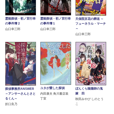
霊能探偵・初ノ宮行幸
霊能探偵・初ノ宮行幸
天保院京花の葬送 ～
の事件簿２
の事件簿１
フューネラル・マーチ
～
山口幸三郎
山口幸三郎
山口幸三郎
ユタが愛した探偵
ぼんくら陰陽師の鬼
探偵事務所ANSWER
嫁 四
～アンサーさんとさと
内田康夫 角川書店装
るくん～
丁室
秋田みやび しのとう
こ
折口良乃