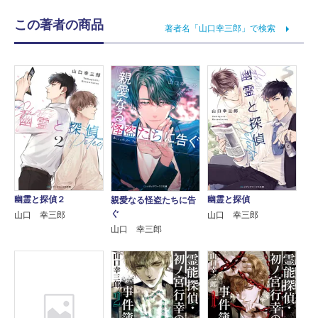
この著者の商品
著者名「山口幸三郎」で検索
幽霊と探偵２
幽霊と探偵
親愛なる怪盗たちに告
ぐ
山口 幸三郎
山口 幸三郎
山口 幸三郎