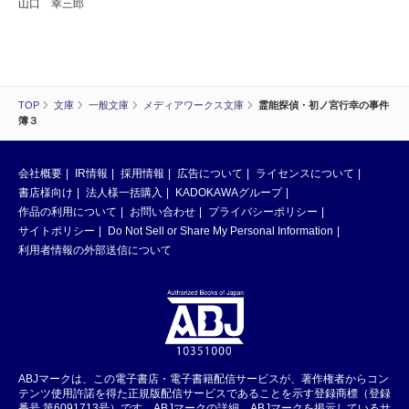
山口 幸三郎
TOP
文庫
一般文庫
メディアワークス文庫
霊能探偵・初ノ宮行幸の事件
簿３
会社概要
IR情報
採用情報
広告について
ライセンスについて
書店様向け
法人様一括購入
KADOKAWAグループ
作品の利用について
お問い合わせ
プライバシーポリシー
サイトポリシー
Do Not Sell or Share My Personal Information
利用者情報の外部送信について
ABJマークは、この電子書店・電子書籍配信サービスが、著作権者からコン
テンツ使用許諾を得た正規版配信サービスであることを示す登録商標（登録
番号 第6091713号）です。ABJマークの詳細、ABJマークを掲示しているサ