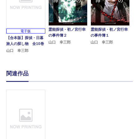
霊能探偵・初ノ宮行幸
霊能探偵・初ノ宮行幸
電子版
の事件簿２
の事件簿１
【合本版】探偵・日暮
山口 幸三郎
山口 幸三郎
旅人の探し物 全10巻
山口 幸三郎
関連作品