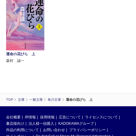
運命の花びら 上
森村 誠一
TOP
文庫
一般文庫
角川文庫
運命の花びら 上
会社概要
IR情報
採用情報
広告について
ライセンスについて
書店様向け
法人様一括購入
KADOKAWAグループ
作品の利用について
お問い合わせ
プライバシーポリシー