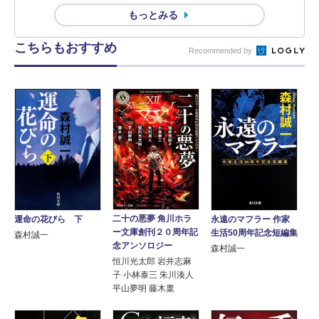
もっとみる
こちらもおすすめ
Recommended by
二十の悪夢 角川ホラ
運命の花びら 下
永遠のマフラー 作家
ー文庫創刊２０周年記
生活50周年記念短編集
森村誠一
念アンソロジー
森村誠一
恒川光太郎 岩井志麻
子 小林泰三 朱川湊人
平山夢明 藤木稟