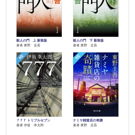
殺人の門 上 新装版
殺人の門 下 新装版
著者 東野 圭吾
著者 東野 圭吾
4位
5位
７７７ トリプルセブン
ナミヤ雑貨店の奇蹟
著者 伊坂 幸太郎
著者 東野 圭吾