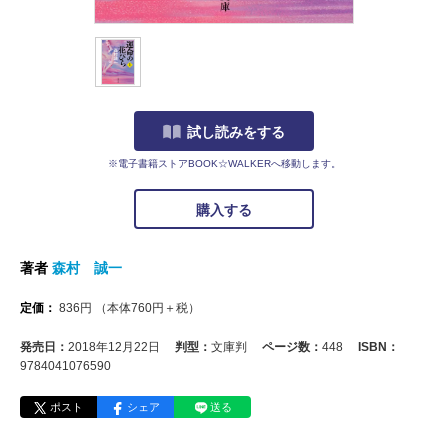
試し読みをする
※電子書籍ストアBOOK☆WALKERへ移動します。
購入する
著者
森村 誠一
定価：
836
円
（本体
760
円＋税）
発売日：
2018年12月22日
判型：
文庫判
ページ数：
448
ISBN：
9784041076590
ポスト
シェア
送る