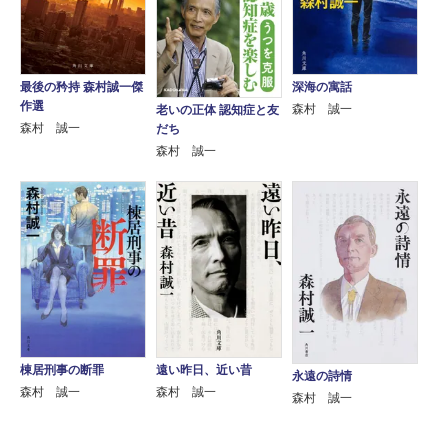
最後の矜持 森村誠一傑
深海の寓話
作選
森村 誠一
老いの正体 認知症と友
森村 誠一
だち
森村 誠一
棟居刑事の断罪
遠い昨日、近い昔
永遠の詩情
森村 誠一
森村 誠一
森村 誠一