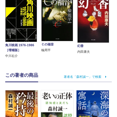
Ｃの福音
角川映画 1976-1986
幻香
楡周平
［増補版］
内田康夫
中川右介
この著者の商品
著者名「森村誠一」で検索