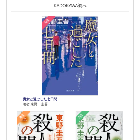
KADOKAWA調べ
1位
魔女と過ごした七日間
著者 東野 圭吾
2位
3位