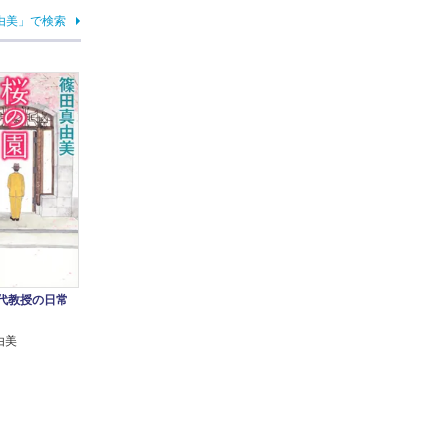
由美」で検索
神代教授の日常
由美