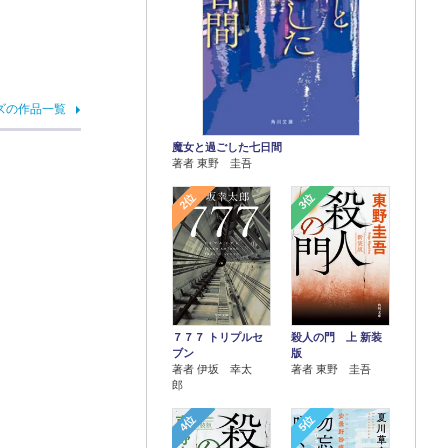
ズの作品一覧
魔女と過ごした七日間
著者 東野 圭吾
2位
3位
７７７ トリプルセ
殺人の門 上 新装
ブン
版
著者 伊坂 幸太
著者 東野 圭吾
郎
4位
5位