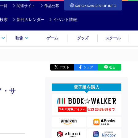
一覧
関連サイト
作品公募
KADOKAWA GROUP INFO
検索
新刊カレンダー
イベント情報
映像
ゲーム
グッズ
スクール
ポスト
シェア
送る
電子版を購入
ア・サ
8/13 23:59:59まで
SALE対象アイテム