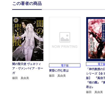
この著者の商品
闇の聖天使 ヴェネツィ
電子
電子版
ア・ヴァンパイア・サー
「神代教授の
黄昏に佇む君は
ガ
シリーズ【全３
篠田 真由美
版】 『風信
篠田 真由美
『桜の園』『
君は』
篠田 真由美