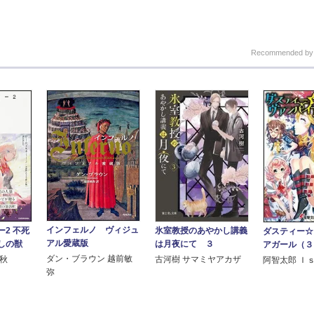
Recommended b
インフェルノ ヴィジュ
2 不死
氷室教授のあやかし講義
ダスティー☆
アル愛蔵版
しの獣
は月夜にて ３
アガール（３
ダン・ブラウン 越前敏
春秋
古河樹 サマミヤアカザ
阿智太郎 Ｉ
弥