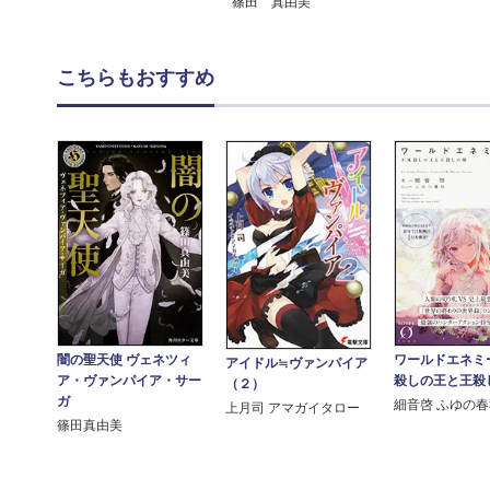
篠田 真由美
こちらもおすすめ
闇の聖天使 ヴェネツィ
ワールドエネミー
アイドル≒ヴァンパイア
ア・ヴァンパイア・サー
殺しの王と王殺
（２）
ガ
細音啓 ふゆの
上月司 アマガイタロー
篠田真由美