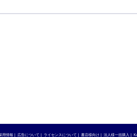
採用情報
広告について
ライセンスについて
書店様向け
法人様一括購入
K