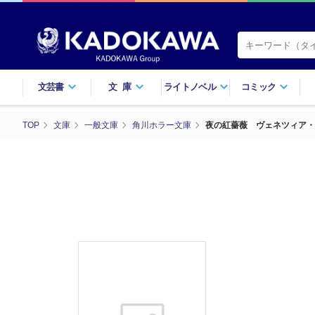
文芸書
文庫
ライトノベル
コミック
TOP
文庫
一般文庫
角川ホラー文庫
夜の紅薔薇 ヴェネツィア