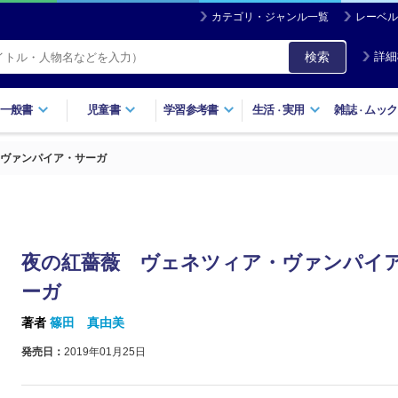
カテゴリ・ジャンル一覧
レーベル
検索
詳細
一般書
児童書
学習参考書
生活
実用
雑誌
ムック
・
・
・ヴァンパイア・サーガ
夜の紅薔薇 ヴェネツィア・ヴァンパイ
ーガ
著者
篠田 真由美
発売日：
2019年01月25日