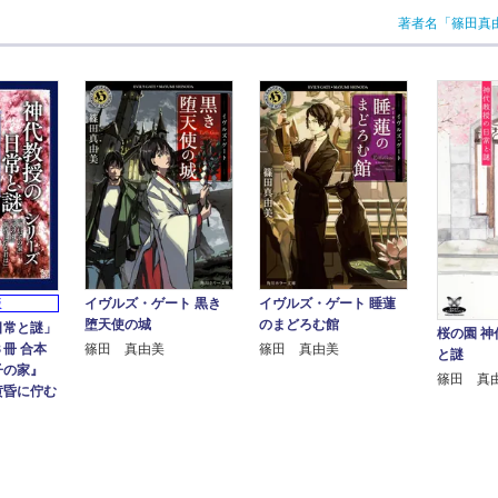
著者名「篠田真
イヴルズ・ゲート 黒き
イヴルズ・ゲート 睡蓮
版
堕天使の城
のまどろむ館
日常と謎」
桜の園 
冊 合本
篠田 真由美
篠田 真由美
と謎
子の家』
篠田 真
黄昏に佇む