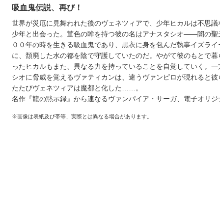
吸血鬼伝説、再び！
世界が災厄に見舞われた後のヴェネツィアで、少年ヒカルは不思議
少年と出会った。菫色の眸を持つ彼の名はアナスタシオ――闇の聖
００年の時を生きる吸血鬼であり、黒衣に身を包んだ執事イズライ
に、頽廃した水の都を陰で守護していたのだ。やがて彼のもとで暮
ったヒカルもまた、異なる力を持っていることを自覚していく。一
シオに脅威を覚えるヴァティカンは、違うヴァンピロが現れると彼
たたびヴェネツィアは魔都と化した……。
名作『龍の黙示録』から連なるヴァンパイア・サーガ、電子オリジ
※画像は表紙及び帯等、実際とは異なる場合があります。