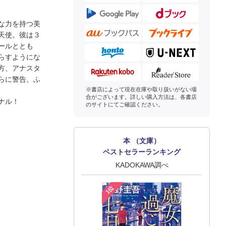
な力を持つ美
天使。彼は３
ールととも
らすようにな
方、アナスタ
らに警告。ふ
※書店によって現在在庫や取り扱いがない場
合がございます。詳しい購入方法は、各書店
ナル！
のサイトにてご確認ください。
本 （文庫）
ベストセラーランキング
KADOKAWA調べ
1位