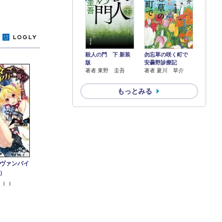
y
殺人の門 下 新装
勿忘草の咲く町で
版
安曇野診療記
著者 東野 圭吾
著者 夏川 草介
もっとみる
ヴァンパイ
）
ｓＩＩ