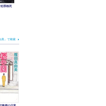
奇犯罪検死
由美」で検索
神代教授の日常