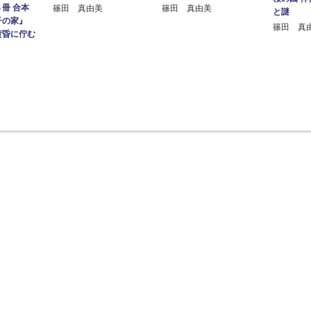
冊 合本
篠田 真由美
篠田 真由美
と謎
子の家』
篠田 真
黄昏に佇む