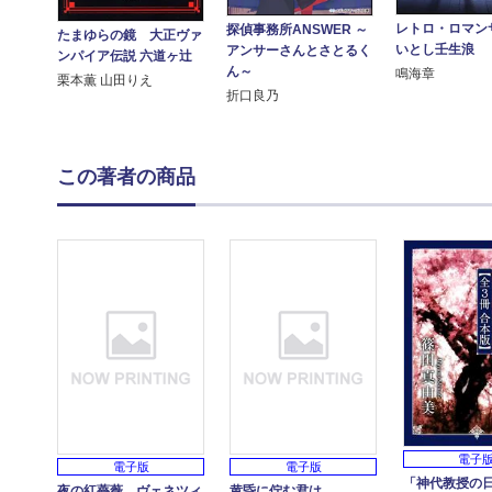
レトロ・ロマン
探偵事務所ANSWER ～
たまゆらの鏡 大正ヴァ
いとし壬生浪
アンサーさんとさとるく
ンパイア伝説 六道ヶ辻
ん～
鳴海章
栗本薫 山田りえ
折口良乃
この著者の商品
電子
電子版
電子版
「神代教授の
夜の紅薔薇 ヴェネツィ
黄昏に佇む君は