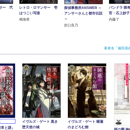
レトロ・ロマンサー 壱
パンドラ 猟
サー 弐
探偵事務所ANSWER ～
はつこい写楽
官・石上妙子
アンサーさんと都市伝説
～
鳴海章
内藤了
折口良乃
著者名「篠田真
イヴルズ・ゲート 黒き
イヴルズ・ゲート 睡蓮
版
堕天使の城
のまどろむ館
日常と謎」
桜の園 