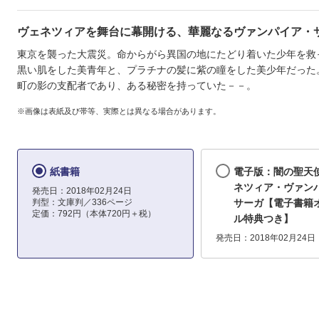
ヴェネツィアを舞台に幕開ける、華麗なるヴァンパイア・
東京を襲った大震災。命からがら異国の地にたどり着いた少年を救
黒い肌をした美青年と、プラチナの髪に紫の瞳をした美少年だった
町の影の支配者であり、ある秘密を持っていた－－。
※画像は表紙及び帯等、実際とは異なる場合があります。
紙書籍
電子版：闇の聖天
ネツィア・ヴァン
発売日：2018年02月24日
判型：文庫判／336ページ
サーガ【電子書籍
定価：792円（本体720円＋税）
ル特典つき】
発売日：2018年02月24日