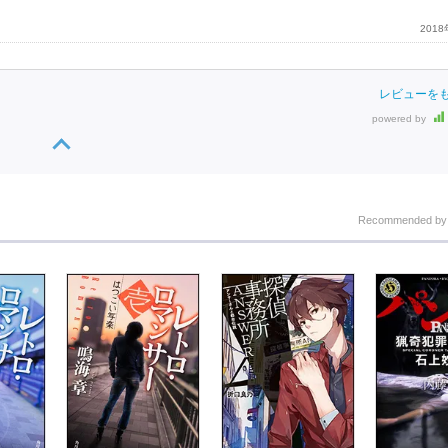
201
レビューを
powered by
Recommended b