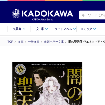
文芸書
文庫
ライトノベル
コミック
TOP
文庫
一般文庫
角川ホラー文庫
闇の聖天使 ヴェネツィア・