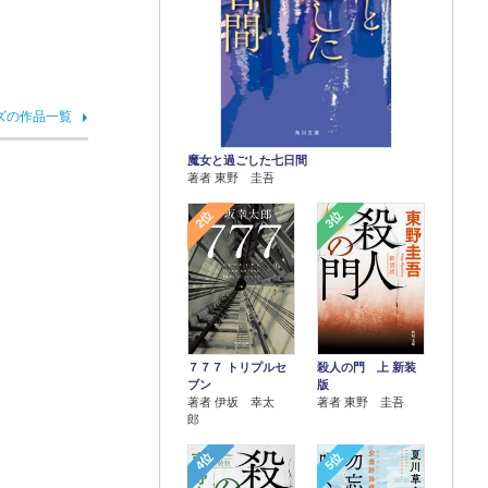
ズの作品一覧
魔女と過ごした七日間
著者 東野 圭吾
2位
3位
７７７ トリプルセ
殺人の門 上 新装
ブン
版
著者 伊坂 幸太
著者 東野 圭吾
郎
4位
5位