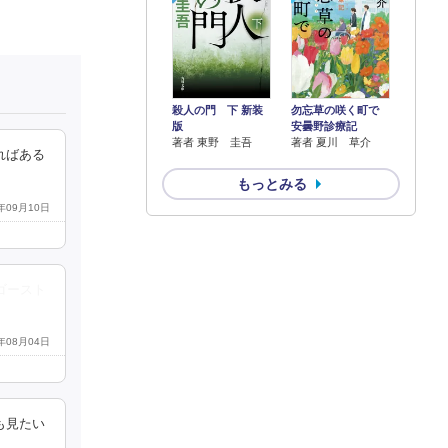
殺人の門 下 新装
勿忘草の咲く町で
版
安曇野診療記
著者 東野 圭吾
著者 夏川 草介
ればある
もっとみる
9年09月10日
ゴースト
0年08月04日
も見たい