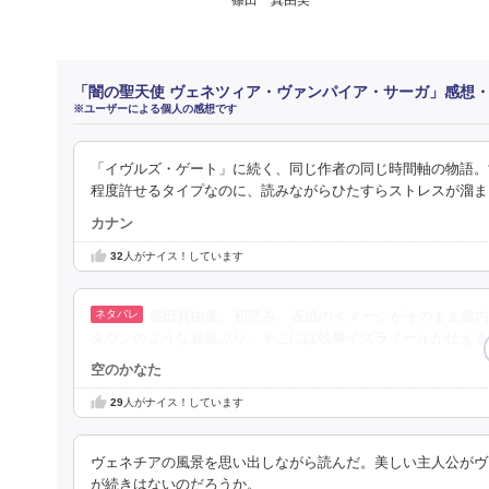
「闇の聖天使 ヴェネツィア・ヴァンパイア・サーガ」感想
※ユーザーによる個人の感想です
「イヴルズ・ゲート」に続く、同じ作者の同じ時間軸の物語。
程度許せるタイプなのに、読みながらひたすらストレスが溜ま
カナン
32
人がナイス！しています
篠田真由美。初読み。表紙のイメージがそのまま脳内
タウンのような衰退ぶり。そこには執事イズライールが仕える
空のかなた
29
人がナイス！しています
ヴェネチアの風景を思い出しながら読んだ。美しい主人公がヴ
が続きはないのだろうか。