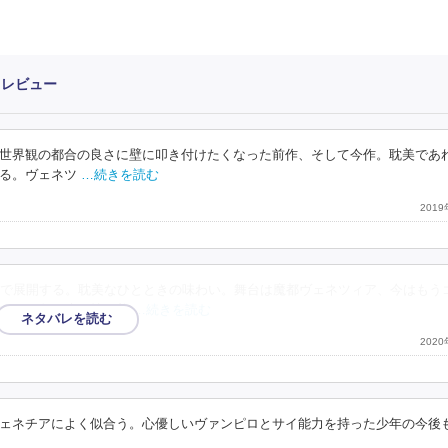
・レビュー
世界観の都合の良さに壁に叩き付けたくなった前作、そして今作。耽美であ
る。ヴェネツ
…続きを読む
201
で展開する。耽美なひとときの味わい。舞台は魔都ヴェネツィア、今はもう
すみれ色の瞳を持つ美
…続きを読む
202
ェネチアによく似合う。心優しいヴァンピロとサイ能力を持った少年の今後