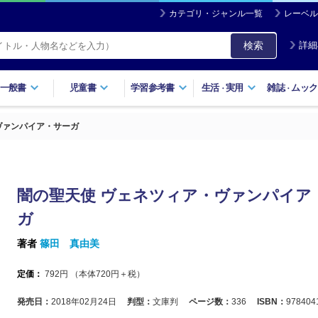
カテゴリ・ジャンル一覧
レーベル
検索
詳細
一般書
児童書
学習参考書
生活
実用
雑誌
ムック
・
・
ヴァンパイア・サーガ
闇の聖天使 ヴェネツィア・ヴァンパイア
ガ
著者
篠田 真由美
定価：
792
円 （本体
720
円＋税）
発売日：
2018年02月24日
判型：
文庫判
ページ数：
336
ISBN：
978404