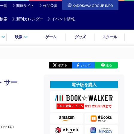
一覧
関連サイト
作品公募
KADOKAWA GROUP INFO
検索
新刊カレンダー
イベント情報
映像
ゲーム
グッズ
スクール
ポスト
シェア
送る
・サー
電子版を購入
8/13 23:59:59まで
SALE対象アイテム
1066140