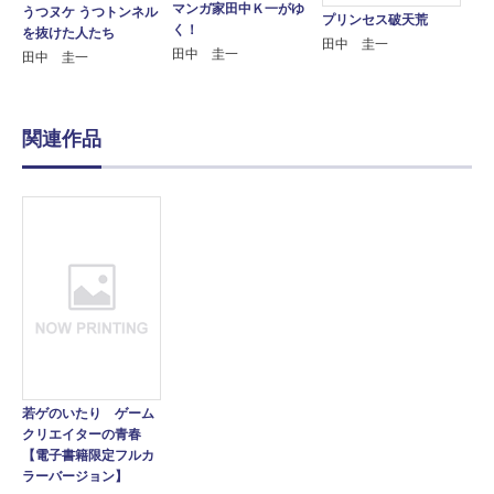
マンガ家田中Ｋ一がゆ
うつヌケ うつトンネル
プリンセス破天荒
く！
を抜けた人たち
田中 圭一
田中 圭一
田中 圭一
関連作品
若ゲのいたり ゲーム
クリエイターの青春
【電子書籍限定フルカ
ラーバージョン】