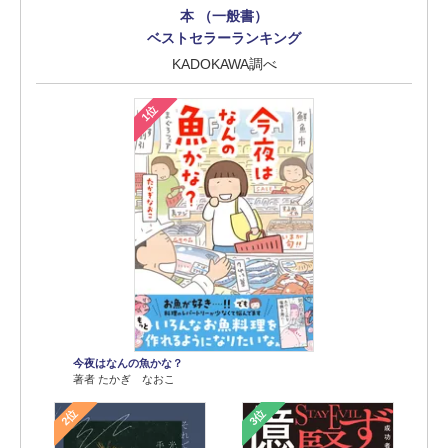
本 （一般書）
ベストセラーランキング
KADOKAWA調べ
1位
今夜はなんの魚かな？
著者 たかぎ なおこ
2位
3位