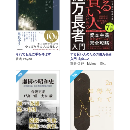
それでも光に手を伸ばす
ずる賢い人のための億万長者
著者 Payao
入門 成功…2
著者 佐野 Mykey 義仁
4位
5位