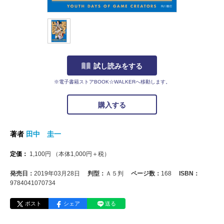
試し読みをする
※電子書籍ストアBOOK☆WALKERへ移動します。
購入する
著者
田中 圭一
定価：
1,100
円
（本体
1,000
円＋税）
発売日：
2019年03月28日
判型：
Ａ５判
ページ数：
168
ISBN：
9784041070734
ポスト
シェア
送る