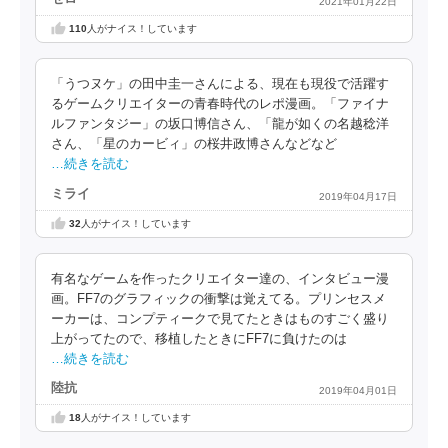
2021年01月22日
110
人がナイス！しています
「うつヌケ」の田中圭一さんによる、現在も現役で活躍す
るゲームクリエイターの青春時代のレポ漫画。「ファイナ
ルファンタジー」の坂口博信さん、「龍が如くの名越稔洋
さん、「星のカービィ」の桜井政博さんなどなど
…続きを読む
ミライ
2019年04月17日
32
人がナイス！しています
有名なゲームを作ったクリエイター達の、インタビュー漫
画。FF7のグラフィックの衝撃は覚えてる。プリンセスメ
ーカーは、コンプティークで見てたときはものすごく盛り
上がってたので、移植したときにFF7に負けたのは
…続きを読む
陸抗
2019年04月01日
18
人がナイス！しています