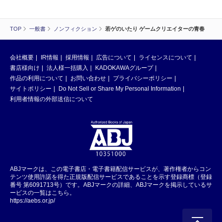
TOP
一般書
ノンフィクション
若ゲのいたり ゲームクリエイターの青春
会社概要
IR情報
採用情報
広告について
ライセンスについて
書店様向け
法人様一括購入
KADOKAWAグループ
作品の利用について
お問い合わせ
プライバシーポリシー
サイトポリシー
Do Not Sell or Share My Personal Information
利用者情報の外部送信について
ABJマークは、この電子書店・電子書籍配信サービスが、著作権者からコン
テンツ使用許諾を得た正規版配信サービスであることを示す登録商標（登録
番号 第6091713号）です。ABJマークの詳細、ABJマークを掲示しているサ
ービスの一覧はこちら。
https://aebs.or.jp/