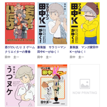
若ゲのいたり ２ ゲーム
新装版 サラリーマン
新装版 マンガ家田中
クリエイターの青春
田中K一がゆく！
K一がゆく！
田中 圭一
田中 圭一
田中 圭一