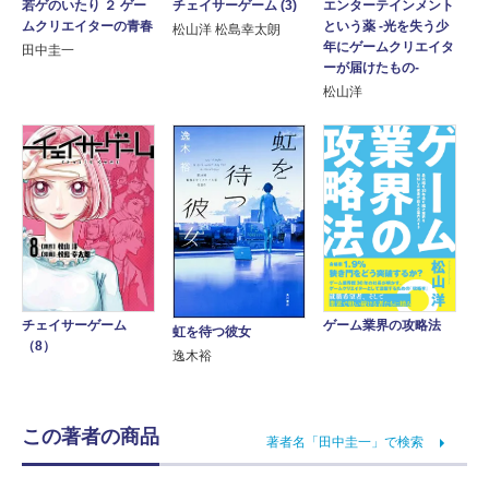
若ゲのいたり ２ ゲー
エンターテインメント
チェイサーゲーム (3)
ムクリエイターの青春
という薬 -光を失う少
松山洋 松島幸太朗
年にゲームクリエイタ
田中圭一
ーが届けたもの-
松山洋
ゲーム業界の攻略法
チェイサーゲーム
虹を待つ彼女
（8）
逸木裕
この著者の商品
著者名「田中圭一」で検索