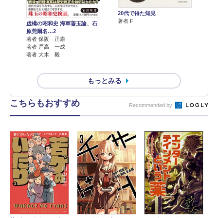
20代で得た知見
著者 F
虚構の昭和史 海軍善玉論、石
原莞爾名…2
著者 保阪 正康
著者 戸高 一成
著者 大木 毅
もっとみる
こちらもおすすめ
Recommended by