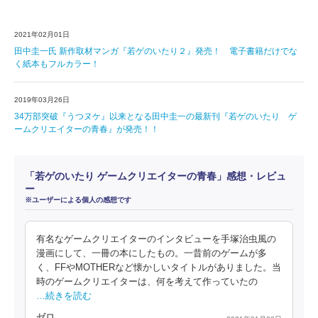
2021年02月01日
田中圭一氏 新作取材マンガ『若ゲのいたり２』発売！ 電子書籍だけでな
く紙本もフルカラー！
2019年03月26日
34万部突破『うつヌケ』以来となる田中圭一の最新刊『若ゲのいたり ゲ
ームクリエイターの青春』が発売！！
「若ゲのいたり ゲームクリエイターの青春」感想・レビュ
ー
※ユーザーによる個人の感想です
有名なゲームクリエイターのインタビューを手塚治虫風の
漫画にして、一冊の本にしたもの。一昔前のゲームが多
く、FFやMOTHERなど懐かしいタイトルがありました。当
時のゲームクリエイターは、何を考えて作っていたの
…続きを読む
ゼロ