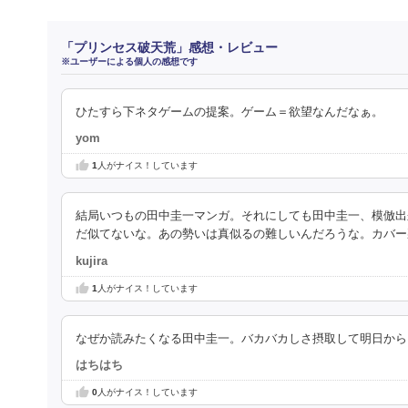
「プリンセス破天荒」感想・レビュー
※ユーザーによる個人の感想です
ひたすら下ネタゲームの提案。ゲーム＝欲望なんだなぁ。
yom
1
人がナイス！しています
結局いつもの田中圭一マンガ。それにしても田中圭一、模倣出
だ似てないな。あの勢いは真似るの難しいんだろうな。カバー
kujira
1
人がナイス！しています
なぜか読みたくなる田中圭一。バカバカしさ摂取して明日から
はちはち
0
人がナイス！しています