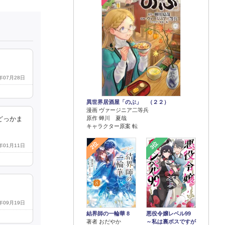
4年07月28日
異世界居酒屋「のぶ」 （２２）
漫画 ヴァージニア二等兵
原作 蝉川 夏哉
どっかま
キャラクター原案 転
2位
3位
1年01月11日
7年09月19日
結界師の一輪華 8
悪役令嬢レベル99
著者 おだやか
～私は裏ボスですが