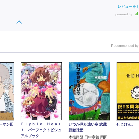
レビューを
powered by
Recommended b
Ｆｌｙｂｌｅ Ｈｅａｒ
いつか見た遠い空 武蔵
せじけん。
ーマン田
ｔ パーフェクトビジュ
野蹴球団
アルブック
木根尚登 田中章義 岡田