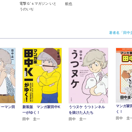
電撃Ｇ’ｓマガジン いと
航也
うのいぢ
著者名「田中
マンガ家
リーマン田
新装版 マンガ家田中K
うつヌケ うつトンネル
く！
一がゆく！
を抜けた人たち
田中 圭
田中 圭一
田中 圭一