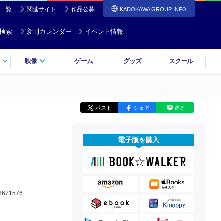
一覧
関連サイト
作品公募
KADOKAWA GROUP INFO
検索
新刊カレンダー
イベント情報
映像
ゲーム
グッズ
スクール
ポスト
シェア
送る
電子版を購入
8671576