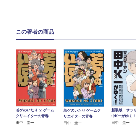
この著者の商品
若ゲのいたり ２ ゲーム
新装版 サラ
若ゲのいたり ゲームク
クリエイターの青春
中K一がゆく！
リエイターの青春
田中 圭一
田中 圭一
田中 圭一