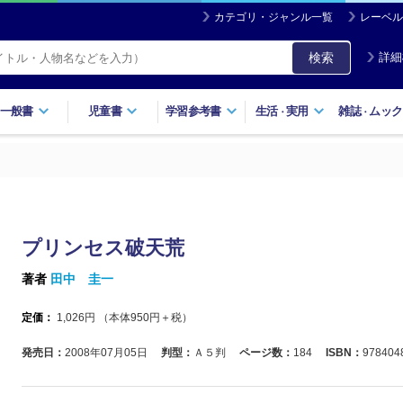
カテゴリ・ジャンル一覧
レーベル
検索
詳細
一般書
児童書
学習参考書
生活
実用
雑誌
ムック
・
・
プリンセス破天荒
著者
田中 圭一
定価：
1,026
円 （本体
950
円＋税）
発売日：
2008年07月05日
判型：
Ａ５判
ページ数：
184
ISBN：
978404