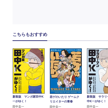
こちらもおすすめ
新装版 マンガ家田中K
新装版 サラリ
若ゲのいたり ゲームク
一がゆく！
中K一がゆく！
リエイターの青春
田中圭一
田中圭一
田中圭一