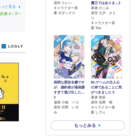
原作 クレハ
魔王ではありま…2
もっと見る
キャラクター原
著者 のこみ
案 ボダックス
原作 七夕 さと
り
キャラクター原
案 Tea
4位
5位
y
病弱な悪役令嬢です
BLゲームの主人公
が、婚約者が過保護
の弟であることに気
すぎて逃げ出した…
がつきました 5
2
著者 加奈
漫画 小箱 ハコ
原作 花果 唯
原作 沢野 いず
キャラクター原
み
案 しヴぇ
もっとみる