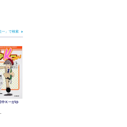
圭一」で検索
田中Ｋ一がゆ
一