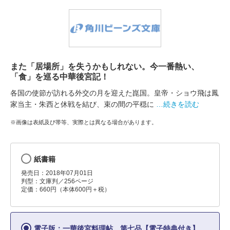
また「居場所」を失うかもしれない。今一番熱い、
「食」を巡る中華後宮記！
各国の使節が訪れる外交の月を迎えた崑国。皇帝・ショウ飛は鳳
家当主・朱西と休戦を結び、束の間の平穏に
…続きを読む
※画像は表紙及び帯等、実際とは異なる場合があります。
紙書籍
発売日：2018年07月01日
判型：文庫判／256ページ
定価：660円（本体600円＋税）
電子版：一華後宮料理帖 第七品【電子特典付き】