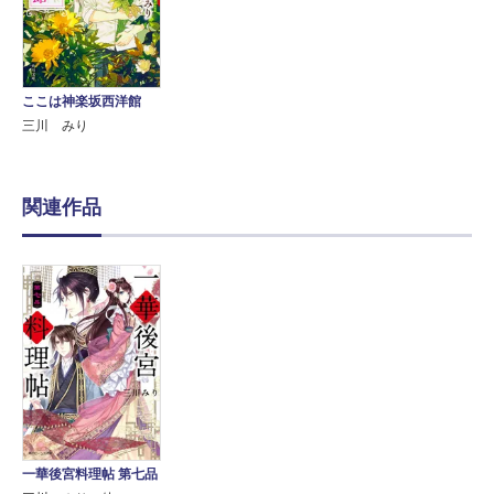
ここは神楽坂西洋館
三川 みり
関連作品
一華後宮料理帖 第七品