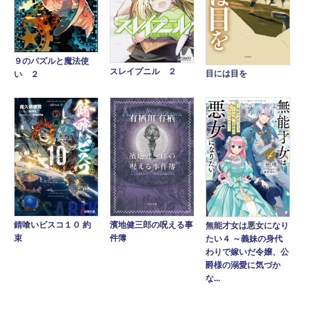
９のパズルと魔法使
スレイプニル ２
目には目を
い ２
錆喰いビスコ１０ 約
濱地健三郎の呪える事
無能才女は悪女になり
束
件簿
たい４ ～義妹の身代
わりで嫁いだ令嬢、公
爵様の溺愛に気づか
な...