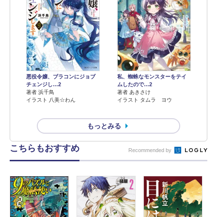
悪役令嬢、ブラコンにジョブ
私、蜘蛛なモンスターをテイ
チェンジし…2
ムしたので…2
著者 浜千鳥
著者 あきさけ
イラスト 八美☆わん
イラスト タムラ ヨウ
もっとみる
こちらもおすすめ
Recommended by