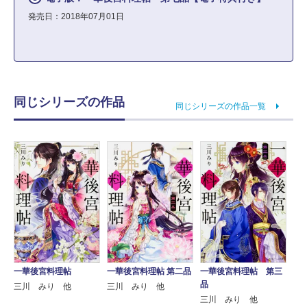
発売日：2018年07月01日
同じシリーズの作品
同じシリーズの作品一覧
一華後宮料理帖
一華後宮料理帖 第二品
一華後宮料理帖 第三
品
三川 みり 他
三川 みり 他
三川 みり 他