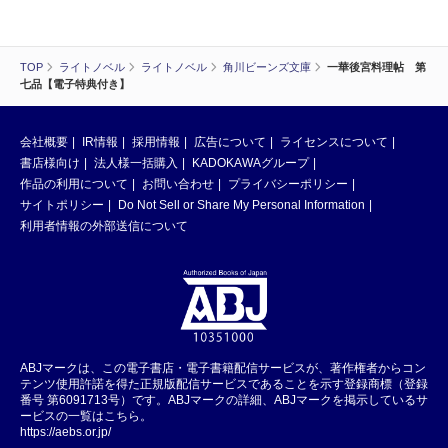
TOP
ライトノベル
ライトノベル
角川ビーンズ文庫
一華後宮料理帖 第
七品【電子特典付き】
会社概要
IR情報
採用情報
広告について
ライセンスについて
書店様向け
法人様一括購入
KADOKAWAグループ
作品の利用について
お問い合わせ
プライバシーポリシー
サイトポリシー
Do Not Sell or Share My Personal Information
利用者情報の外部送信について
ABJマークは、この電子書店・電子書籍配信サービスが、著作権者からコン
テンツ使用許諾を得た正規版配信サービスであることを示す登録商標（登録
番号 第6091713号）です。ABJマークの詳細、ABJマークを掲示しているサ
ービスの一覧はこちら。
https://aebs.or.jp/