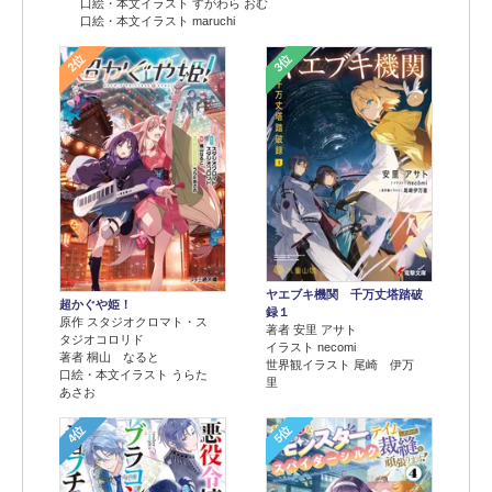
口絵・本文イラスト すがわら おむ
口絵・本文イラスト maruchi
2位
3位
ヤエブキ機関 千万丈塔踏破
超かぐや姫！
録１
原作 スタジオクロマト・ス
著者 安里 アサト
タジオコロリド
イラスト necomi
著者 桐山 なると
世界観イラスト 尾崎 伊万
口絵・本文イラスト うらた
里
あさお
4位
5位