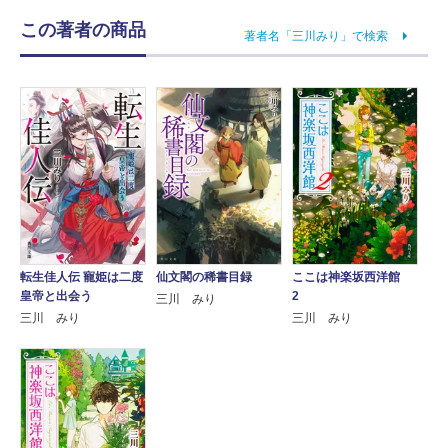
この著者の商品
著者名「三川みり」で検索
転生佳人伝 寵姫は二度
仙文閣の稀書目録
ここは神楽坂西洋館
皇帝と出会う
2
三川 みり
三川 みり
三川 みり