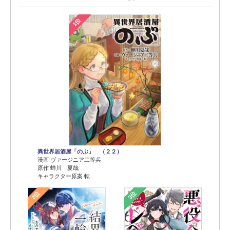
1位
異世界居酒屋「のぶ」 （２２）
漫画 ヴァージニア二等兵
原作 蝉川 夏哉
キャラクター原案 転
2位
3位