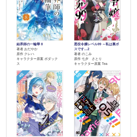
結界師の一輪華 8
悪役令嬢レベル99 ～私は裏ボ
著者 おだやか
スです…2
原作 クレハ
著者 のこみ
キャラクター原案 ボダック
原作 七夕 さとり
ス
キャラクター原案 Tea
4位
5位