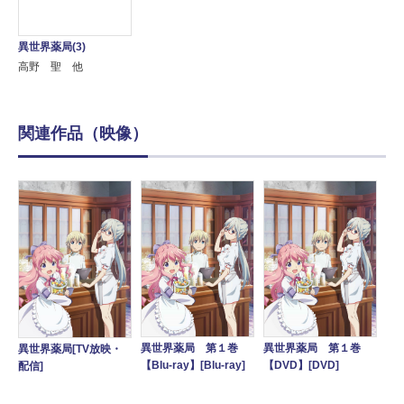
異世界薬局(3)
高野 聖 他
関連作品（映像）
異世界薬局 第１巻
異世界薬局 第１巻
異世界薬局[TV放映・
【Blu-ray】[Blu-ray]
【DVD】[DVD]
配信]