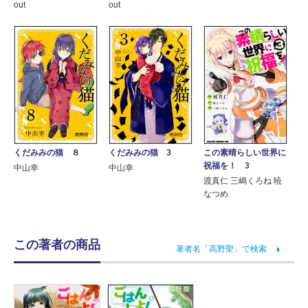
out
out
くだみみの猫 ８
くだみみの猫 3
この素晴らしい世界に
祝福を！ 3
中山幸
中山幸
渡真仁 三嶋くろね 暁
なつめ
この著者の商品
著者名「高野聖」で検索