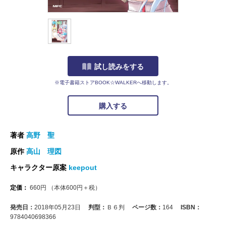
試し読みをする
※電子書籍ストアBOOK☆WALKERへ移動します。
購入する
著者
高野 聖
原作
高山 理図
キャラクター原案
keepout
定価：
660
円
（本体
600
円＋税）
発売日：
2018年05月23日
判型：
Ｂ６判
ページ数：
164
ISBN：
9784040698366