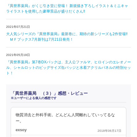
『異世界薬局』がくじ引き堂に登場！ 新規描き下ろしイラスト＆ミニキャ
ライラストを使用した豪華景品が盛りだくさん!!
2021年07月21日
大人気シリーズの『異世界薬局』最新巻に、期待の新シリーズも2作登場!!
ＭＦブックス7月新刊は7月21日発売！
2021年05月19日
『異世界薬局』第7巻DXパックは、主人公ファルマ、ヒロインのエレオノー
ル、シャルロットのビッグサイズ缶バッジと水着アクリルパネルの特別セッ
ト！
「異世界薬局 （３）」感想・レビュー
※ユーザーによる個人の感想です
物質消去と外科手術。どんどん人間離れしていってるな
ー。
exsoy
2018年06月17日