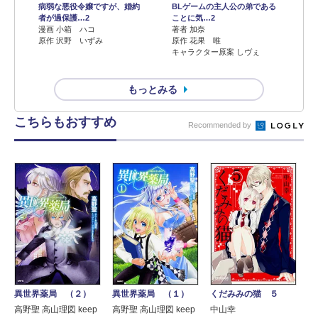
病弱な悪役令嬢ですが、婚約
BLゲームの主人公の弟である
者が過保護…2
ことに気…2
漫画 小箱 ハコ
著者 加奈
原作 沢野 いずみ
原作 花果 唯
キャラクター原案 しヴぇ
もっとみる
こちらもおすすめ
Recommended by
異世界薬局 （２）
異世界薬局 （１）
くだみみの猫 ５
高野聖 高山理図 keep
高野聖 高山理図 keep
中山幸