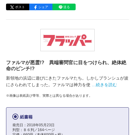
ポスト
シェア
送る
ファルマが悪霊!? 異端審問官に目をつけられ、絶体絶
命のピンチ!?
新領地の浜辺に遊びにきたファルマたち。しかしブランシュが波
にさらわれてしまった。ファルマは神力を使
…続きを読む
※画像は表紙及び帯等、実際とは異なる場合があります。
紙書籍
発売日：2018年05月23日
判型：Ｂ６判／164ページ
定価：660円（本体600円＋税）