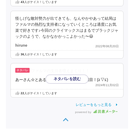
43
人がナイス！しています
怪しげな敵対勢力が出てきても、なんやかやあって結局は
ファルマの熱烈な支持者になっていくところは適度にお気
楽で好きです♪今回のクライマックスはまるでブラックジャ
ックのようで、なかなかかっこよかった〜😃
hirune
2022年08月20日
36
人がナイス！しています
ファルマの支持者増えまくり！！
あーさん☆とある漫画アプリの審査員３回目！(⁠≧⁠▽⁠≦⁠)
2024年11月02日
22
人がナイス！しています
レビューをもっと見る
powered by