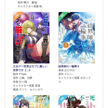
原作 蝉川 夏哉
キャラクター原案 転
2位
3位
乙女ゲー世界はモブに厳しい
結界師の一輪華 8
世界です【…2
著者 おだやか
制作 FTops
原作 クレハ
原作 三嶋 与夢
キャラクター原案 ボダック
作画 行々狸
ス
キャラクター原案 孟達
構成 マツリ セイシロウ
4位
5位