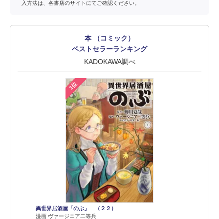
入方法は、各書店のサイトにてご確認ください。
本 （コミック）
ベストセラーランキング
KADOKAWA調べ
1位
異世界居酒屋「のぶ」 （２２）
漫画 ヴァージニア二等兵