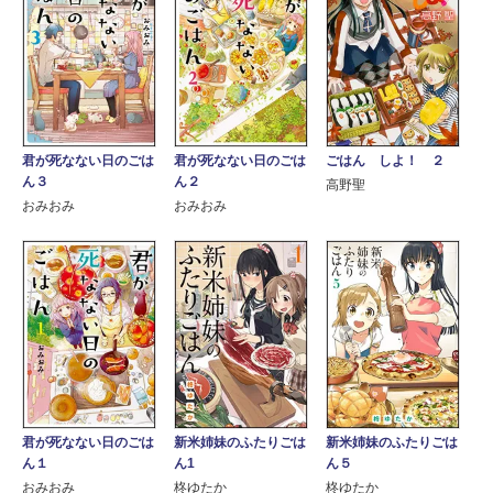
ごはん しよ！ ２
君が死なない日のごは
君が死なない日のごは
ん３
ん２
高野聖
おみおみ
おみおみ
君が死なない日のごは
新米姉妹のふたりごは
新米姉妹のふたりごは
ん１
ん1
ん５
おみおみ
柊ゆたか
柊ゆたか