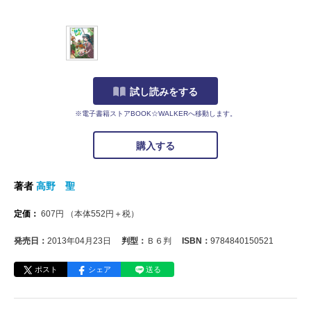
試し読みをする
※電子書籍ストアBOOK☆WALKERへ移動します。
購入する
著者
高野 聖
定価：
607
円
（本体
552
円＋税）
発売日：
2013年04月23日
判型：
Ｂ６判
ISBN：
9784840150521
ポスト
シェア
送る