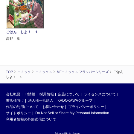
ごはん しよ！ １
高野 聖
TOP
コミック
コミックス
MFコミックス フラッパーシリーズ
ごはん
しよ！ １
会社概要
IR情報
採用情報
広告について
ライセンスについて
書店様向け
法人様一括購入
KADOKAWAグループ
作品の利用について
お問い合わせ
プライバシーポリシー
サイトポリシー
Do Not Sell or Share My Personal Information
利用者情報の外部送信について