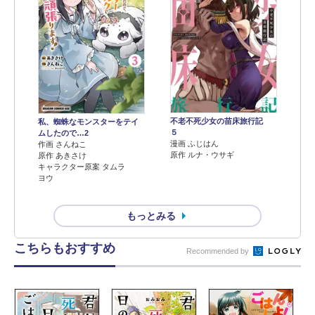
不老不死少女の苗床旅行記
私、蜘蛛なモンスターをテイ
５
ムしたので…2
漫画 ふじはん
作画 さんねこ
原作 ルナ・ウサギ
原作 あきさけ
キャラクター原案 タムラ
ヨウ
もっとみる
こちらもおすすめ
Recommended by