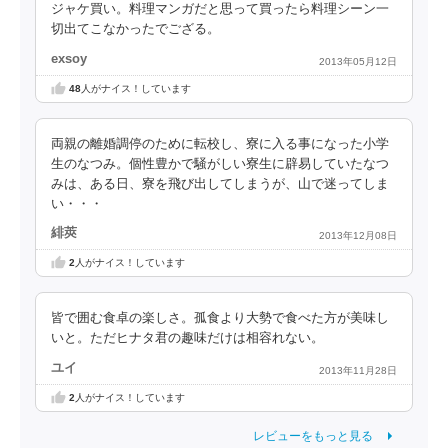
ジャケ買い。料理マンガだと思って買ったら料理シーン一
切出てこなかったでござる。
exsoy
2013年05月12日
48
人がナイス！しています
両親の離婚調停のために転校し、寮に入る事になった小学
生のなつみ。個性豊かで騒がしい寮生に辟易していたなつ
みは、ある日、寮を飛び出してしまうが、山で迷ってしま
い・・・
緋莢
2013年12月08日
2
人がナイス！しています
皆で囲む食卓の楽しさ。孤食より大勢で食べた方が美味し
いと。ただヒナタ君の趣味だけは相容れない。
ユイ
2013年11月28日
2
人がナイス！しています
レビューをもっと見る