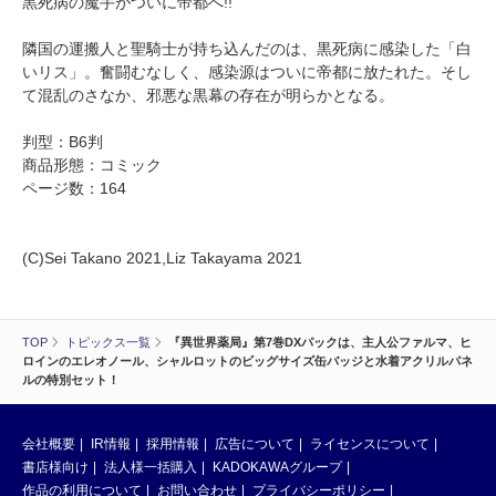
黒死病の魔手がついに帝都へ!!
隣国の運搬人と聖騎士が持ち込んだのは、黒死病に感染した「白
いリス」。奮闘むなしく、感染源はついに帝都に放たれた。そし
て混乱のさなか、邪悪な黒幕の存在が明らかとなる。
判型：B6判
商品形態：コミック
ページ数：164
(C)Sei Takano 2021,Liz Takayama 2021
TOP
トピックス一覧
『異世界薬局』第7巻DXパックは、主人公ファルマ、ヒ
ロインのエレオノール、シャルロットのビッグサイズ缶バッジと水着アクリルパネ
ルの特別セット！
会社概要
IR情報
採用情報
広告について
ライセンスについて
書店様向け
法人様一括購入
KADOKAWAグループ
作品の利用について
お問い合わせ
プライバシーポリシー