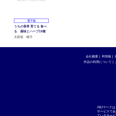
電子版
うちの香草 育てる 食べ
る 薬味とハーブ18種
大田垣 晴子
会社概要
IR情報
作品の利用について
ABJマーク
サービスであ
ているサービ