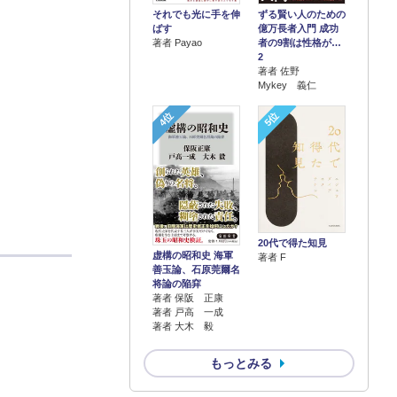
それでも光に手を伸
ずる賢い人のための
ばす
億万長者入門 成功
著者 Payao
者の9割は性格が…
2
著者 佐野
Mykey 義仁
4位
5位
20代で得た知見
虚構の昭和史 海軍
著者 F
善玉論、石原莞爾名
将論の陥穽
著者 保阪 正康
著者 戸高 一成
著者 大木 毅
もっとみる