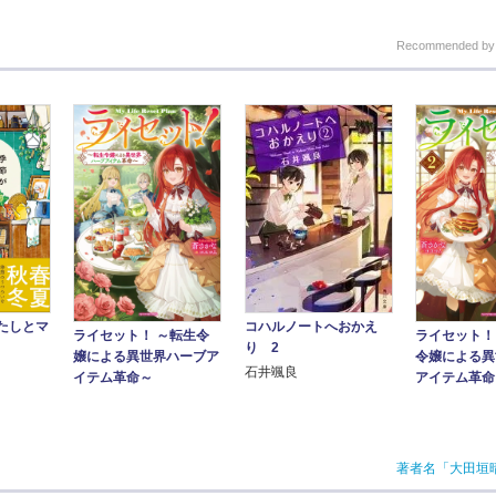
Recommended b
コハルノートへおかえ
たしとマ
ライセット！ ～転生令
ライセット！
り 2
嬢による異世界ハーブア
令嬢による異
石井颯良
イテム革命～
アイテム革命
著者名「大田垣