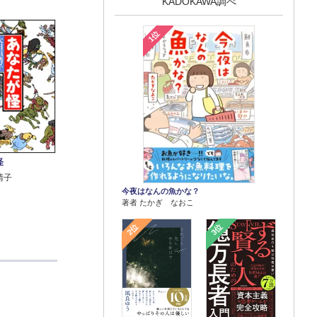
KADOKAWA調べ
1位
怪
晴子
今夜はなんの魚かな？
著者 たかぎ なおこ
2位
3位