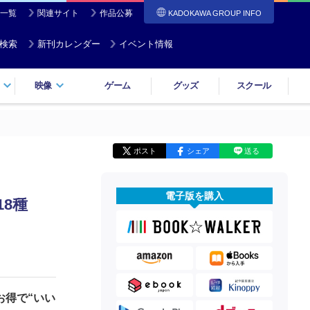
一覧
関連サイト
作品公募
KADOKAWA GROUP INFO
検索
新刊カレンダー
イベント情報
映像
ゲーム
グッズ
スクール
ポスト
シェア
送る
電子版を購入
8種
お得で“いい