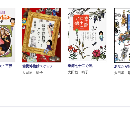
女・三界
季節七十二で候。
偏愛博物館スケッチ
あなたが
大田垣 晴子
大田垣 晴子
大田垣 