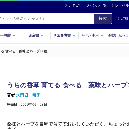
カテゴリ・ジャンル一覧
レーベル
検索
詳細
一般書
児童書
学習参考書
生活
実用
雑誌
ムック
・
・
てる 食べる 薬味とハーブ18種
うちの香草 育てる 食べる 薬味とハーブ1
著者
大田垣 晴子
発売日：
2019年06月28日
薬味とハーブを自宅で育てておいしくいただく、ちょっと