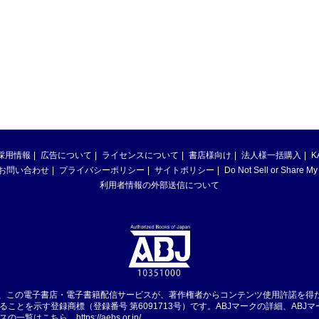
採用情報
広告について
ライセンスについて
書店様向け
法人様一括購入
K
お問い合わせ
プライバシーポリシー
サイトポリシー
Do Not Sell or Share My
利用者情報の外部送信について
は、この電子書店・電子書籍配信サービスが、著作権者からコンテンツ使用許諾を得
ることを示す登録商標（登録番号 第6091713号）です。ABJマークの詳細、ABJ
スの一覧はこちら。
https://aebs.or.jp/