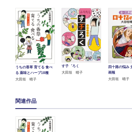
す子゛ろく
四十路の悩み 
うちの香草 育てる 食べ
画報
大田垣 晴子
る 薬味とハーブ18種
大田垣 晴子
大田垣 晴子
関連作品