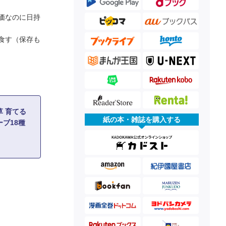
価なのに日持
食す（保存も
 育てる
紙の本・雑誌を購入する
ブ18種