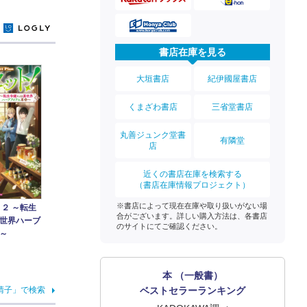
y
書店在庫を見る
大垣書店
紀伊國屋書店
くまざわ書店
三省堂書店
丸善ジュンク堂書
有隣堂
店
近くの書店在庫を検索する
（書店在庫情報プロジェクト）
※書店によって現在在庫や取り扱いがない場
 ２ ～転生
合がございます。詳しい購入方法は、各書店
世界ハーブ
のサイトにてご確認ください。
～
本 （一般書）
ベストセラーランキング
晴子」で検索