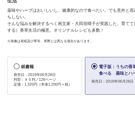
生活”
薬味やハーブはおいしいし、健康的なので食べたい。でも意外と高
ちしない。
そんな悩みを解決するべく画文家・大田垣晴子が実践した、育てて
する）香草生活の極意。オリジナルレシピも多数！
※画像は表紙及び帯等、実際とは異なる場合があります。
紙書籍
電子版：うちの香草
食べる 薬味とハー
発売日：2019年06月28日
判型：Ａ５判／128ページ
発売日：2019年06月28日
定価：1,320円（本体1,200円＋税）