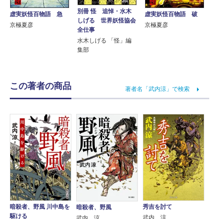
別冊 怪 追悼・水木
虚実妖怪百物語 急
虚実妖怪百物語 破
しげる 世界妖怪協会
京極夏彦
京極夏彦
全仕事
水木しげる 「怪」編
集部
この著者の商品
著者名「武内涼」で検索
暗殺者、野風 川中島を
秀吉を討て
暗殺者、野風
駆ける
武内 涼
武内 涼