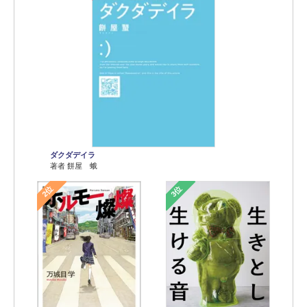
ダクダデイラ
著者 餅屋 蛾
2位
3位