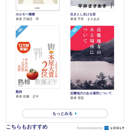
ホルモー燦燦
生きとし生ける音
著者 万城目 学
著者 平井 まさあき
4位
5位
熟柿
近畿地方のある場所について
著者 佐藤 正午
著者 背筋
もっとみる
こちらもおすすめ
Recommended by