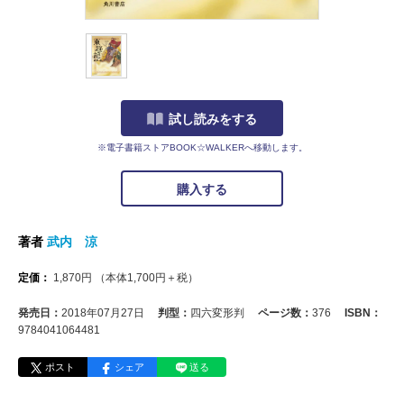
試し読みをする
※電子書籍ストアBOOK☆WALKERへ移動します。
購入する
著者
武内 涼
定価：
1,870
円
（本体
1,700
円＋税）
発売日：
2018年07月27日
判型：
四六変形判
ページ数：
376
ISBN：
9784041064481
ポスト
シェア
送る