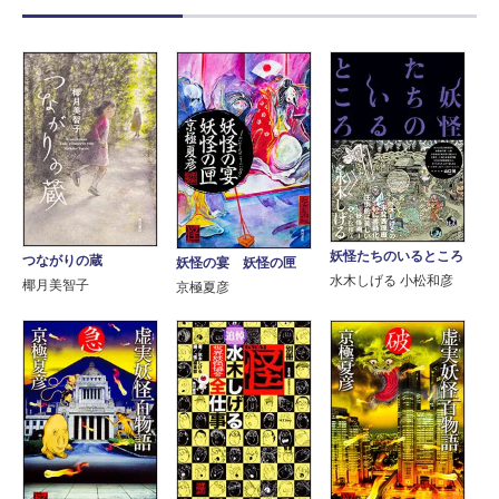
妖怪たちのいるところ
つながりの蔵
妖怪の宴 妖怪の匣
水木しげる 小松和彦
椰月美智子
京極夏彦