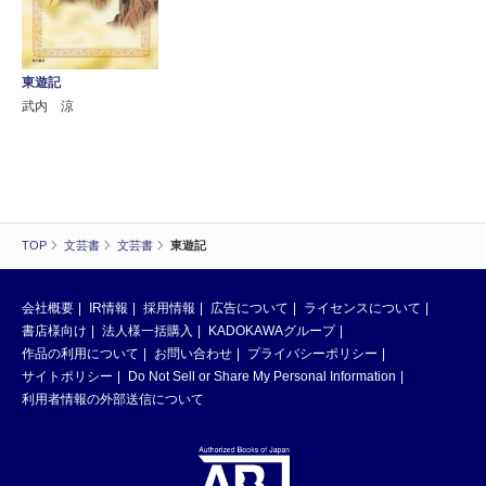
東遊記
武内 涼
TOP
文芸書
文芸書
東遊記
会社概要
IR情報
採用情報
広告について
ライセンスについて
書店様向け
法人様一括購入
KADOKAWAグループ
作品の利用について
お問い合わせ
プライバシーポリシー
サイトポリシー
Do Not Sell or Share My Personal Information
利用者情報の外部送信について