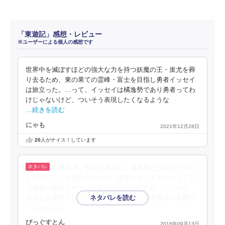
「東遊記」感想・レビュー
※ユーザーによる個人の感想です
世界中を滅ぼすほどの強大な力を持つ妖魔の王・蚩尤を葬
り去るため、東の果ての霊峰・富士を目指し勇者イッセイ
は旅立った。…って、イッセイは橘逸勢であり勇者ってわ
けじゃないけど、ついそう表現したくなるような
…続きを読む
にゃも
2021年12月28日
20
人がナイス！しています
図書館本。初読作家さん。橘逸勢は三筆の一人だ
ということしか知らなかった。空海が出てくるということ
は密教の呪法でやっつけるとかなのかなと思っていたが、
仙人とか道教？が出てきて予想外。しかも中国人の名前が
…続きを読む
びっぐすとん
2018年09月13日