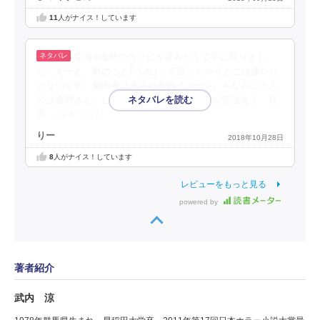
11
人がナイス！しています
空海&逸勢のコンビを読みたくて手に取りまし
た。えーと、敵のこと｢うぬ｣って言っちゃうとこは嫌いじ
ゃないです。脳内画は北斗の拳的イメージ。ちなみに主人
公は逸勢さん。ヒロインの少女と淡い恋心が芽生えて。長
安
…続きを読む
りー
2018年10月28日
8
人がナイス！しています
レビューをもっと見る
powered by
著者紹介
武内 涼