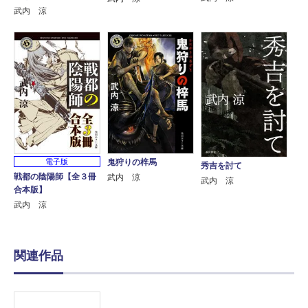
武内 涼
電子版
鬼狩りの梓馬
秀吉を討て
戦都の陰陽師【全３冊
武内 涼
武内 涼
合本版】
武内 涼
関連作品