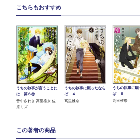
こちらもおすすめ
うちの執事に願
うちの執事に願ったなら
うちの執事が言うことに
ば ６
ば ４
は 第６巻
高里椎奈
高里椎奈
音中さわき 高里椎奈 佐
原ミズ
この著者の商品