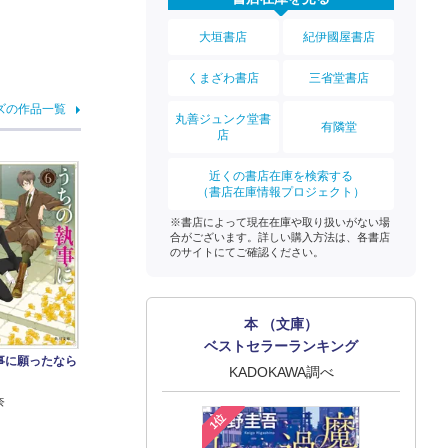
大垣書店
紀伊國屋書店
くまざわ書店
三省堂書店
ズの作品一覧
丸善ジュンク堂書
有隣堂
店
近くの書店在庫を検索する
（書店在庫情報プロジェクト）
※書店によって現在在庫や取り扱いがない場
合がございます。詳しい購入方法は、各書店
のサイトにてご確認ください。
本 （文庫）
ベストセラーランキング
事に願ったなら
KADOKAWA調べ
奈
1位