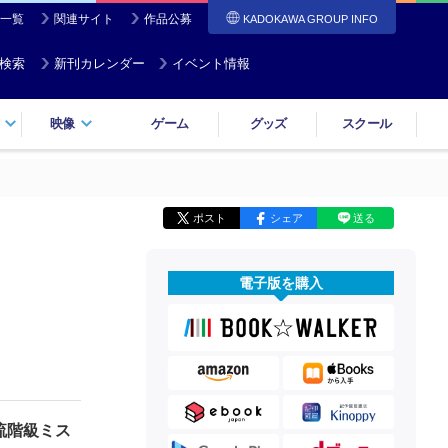
一覧
関連サイト
作品公募
KADOKAWA GROUP INFO
検索
新刊カレンダー
イベント情報
映像
ゲーム
グッズ
スクール
ポスト
シェア
送る
電子版を購入
流階級ミス