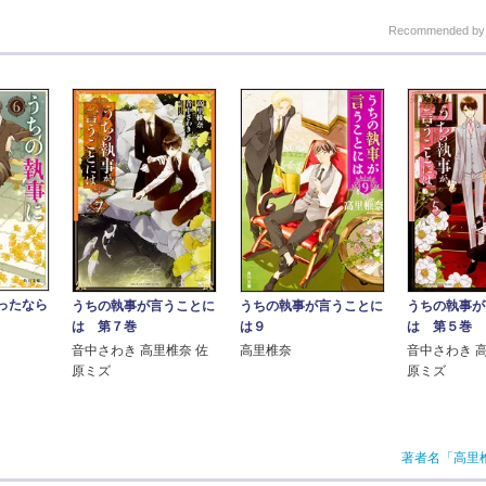
Recommended b
ったなら
うちの執事が言うことに
うちの執事が言うことに
うちの執事が
は９
は 第７巻
は 第５巻
高里椎奈
音中さわき 高里椎奈 佐
音中さわき 
原ミズ
原ミズ
著者名「高里