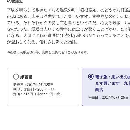
の物語。
下駄を鳴らして歩きたくなる温泉の町、箱根強羅。のどやかな軒並
の店はある。店主は浮世離れした美しい女性。古物商なのだが、扱
ている。それぞれが次の持ち主を選ぶというのだ。心ある器物、い
なのだった。最近出入りする青年には全てが驚くことばかり。だが
になる。大切にされた道具には特別な思い出がこもっていることを
が愛おしくなる、優しさに満ちた物語。
※画像は表紙及び帯等、実際とは異なる場合があります。
紙書籍
電子版：思い出の
ます買います 九
発売日：2017年07月25日
判型：文庫判／288ページ
商店
定価：616円（本体560円＋税）
発売日：2017年07月25日