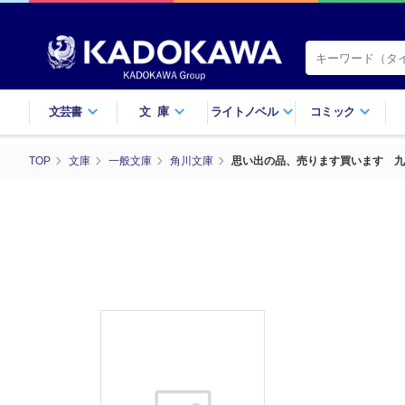
文芸書
文庫
ライトノベル
コミック
TOP
文庫
一般文庫
角川文庫
思い出の品、売ります買います 九