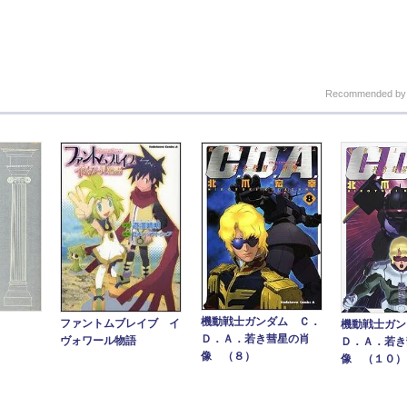
Recommended b
機動戦士ガンダム Ｃ．
ファントムブレイブ イ
機動戦士ガン
Ｄ．Ａ．若き彗星の肖
ヴォワール物語
Ｄ．Ａ．若き
像 （８）
像 （１０）