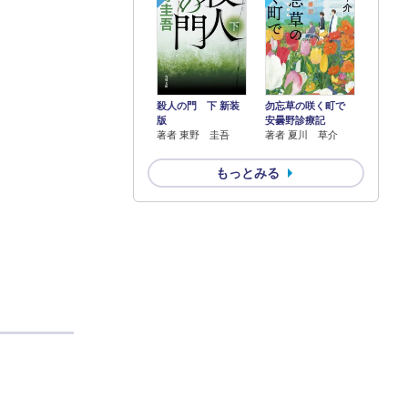
殺人の門 下 新装
勿忘草の咲く町で
版
安曇野診療記
著者 東野 圭吾
著者 夏川 草介
もっとみる