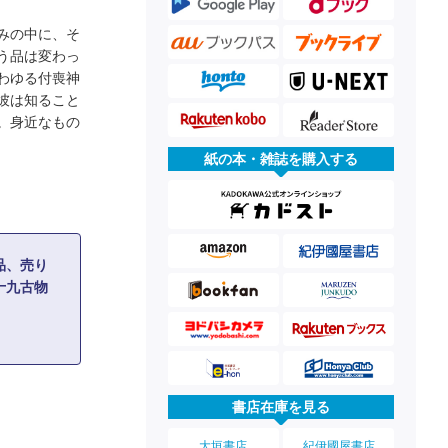
みの中に、そ
う品は変わっ
わゆる付喪神
彼は知ること
。身近なもの
紙の本・雑誌を購入する
品、売り
十九古物
書店在庫を見る
大垣書店
紀伊國屋書店