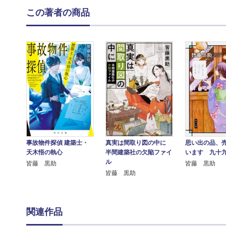
この著者の商品
事故物件探偵 建築士・
真実は間取り図の中に
思い出の品、
天木悟の執心
半間建築社の欠陥ファイ
います 九十
ル
皆藤 黒助
皆藤 黒助
皆藤 黒助
関連作品