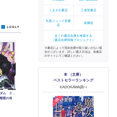
くまざわ書店
三省堂書店
丸善ジュンク堂書
有隣堂
店
y
近くの書店在庫を検索する
（書店在庫情報プロジェクト）
※書店によって現在在庫や取り扱いがない場
合がございます。詳しい購入方法は、各書店
のサイトにてご確認ください。
本 （文庫）
ベストセラーランキング
KADOKAWA調べ
ダム Ｃ．
彗星の肖
1位