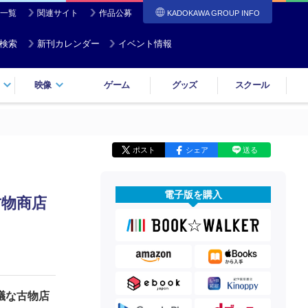
一覧
関連サイト
作品公募
KADOKAWA GROUP INFO
検索
新刊カレンダー
イベント情報
映像
ゲーム
グッズ
スクール
ポスト
シェア
送る
電子版を購入
古物商店
議な古物店