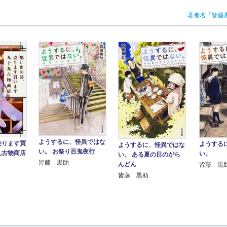
著者名「皆藤
ようするに、怪異ではな
売ります買
ようする
ようするに、怪異ではな
い。 お祭り百鬼夜行
九古物商店
い。
い。 ある夏の日のがら
皆藤 黒助
んどん
皆藤 黒
皆藤 黒助