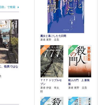
黒助」で検索
魔女と過ごした七日間
著者 東野 圭吾
2位
3位
に、怪異ではな
助
７７７ トリプルセ
殺人の門 上 新装
ブン
版
著者 伊坂 幸太
著者 東野 圭吾
郎
4位
5位