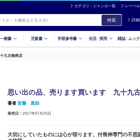
カテゴリ・ジャンル一覧
レーベル
検索
詳細
一般書
児童書
学習参考書
生活
実用
雑誌
ムック
・
・
十九古物商店
思い出の品、売ります買います 九十九
著者
皆藤 黒助
発売日：
2017年07月25日
大切にしていたものには心が宿ります。付喪神専門の不思