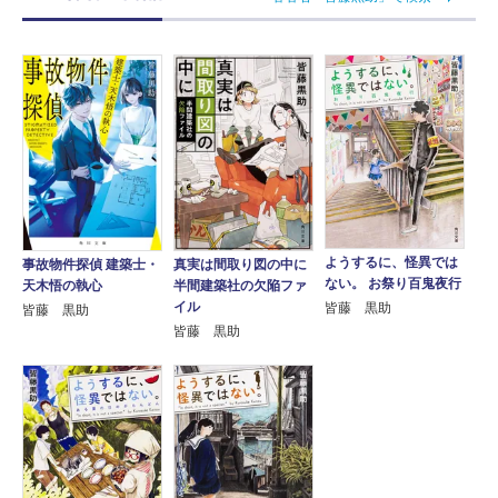
ようするに、怪異では
事故物件探偵 建築士・
真実は間取り図の中に
ない。 お祭り百鬼夜行
天木悟の執心
半間建築社の欠陥ファ
イル
皆藤 黒助
皆藤 黒助
皆藤 黒助