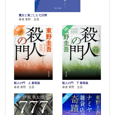
魔女と過ごした七日間
著者 東野 圭吾
2位
3位
殺人の門 上 新装版
殺人の門 下 新装版
著者 東野 圭吾
著者 東野 圭吾
4位
5位