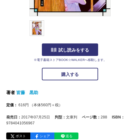
試し読みをする
※電子書籍ストアBOOK☆WALKERへ移動します。
購入する
著者
皆藤 黒助
定価：
616
円
（本体
560
円＋税）
発売日：
2017年07月25日
判型：
文庫判
ページ数：
288
ISBN：
9784041056967
ポスト
シェア
送る