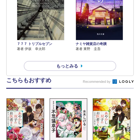
７７７ トリプルセブン
ナミヤ雑貨店の奇蹟
著者 伊坂 幸太郎
著者 東野 圭吾
もっとみる
こちらもおすすめ
Recommended by