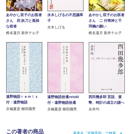
あやかし双子のお医者
水木しげるの不思議草
あやかし双子のお医者
さん 四 妖刀と孤独
子
さん 二 付喪神と千
な術者
羽鶴の願い
水木しげる
椎名蓮月 新井テル子
椎名蓮月 新井テル子
遠野物語ｒｅｍｉｘ
西田幾多郎 言語、貨
遠野物語拾遺retold
付・遠野物語
幣、時計の成立の謎へ
付・遠野物語拾遺
京極夏彦 柳田國男
永井均
京極夏彦 柳田國男
この著者の商品
著者名「皆藤黒助」で検索