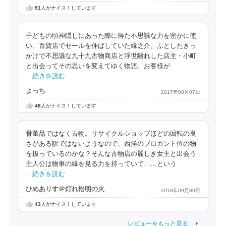
91
人がナイス！しています
子どもの頃神隠しにあった際に得た不思議な力を密かに使
い、百貨店でセールを伸ばしていた縁之介。ふとしたきっ
かけで不思議な九十九古物商店と浮世離れした店主・小町
と出会ってその思いを変えてゆく物語。お客様が
…続きを読む
よっち
2017年08月07日
48
人がナイス！しています
骨董品ではなく古物。リサイクルショップほどの回転の良
さがある訳ではないようなので、西洋のブロカント位の物
を扱っているのかな？そんな古物店の麗しき女主と出会う
主人公は物事の縁を見る力を持っていて……という
…続きを読む
ひめありす＠灯れ松明の火
2018年09月30日
43
人がナイス！しています
レビューをもっと見る