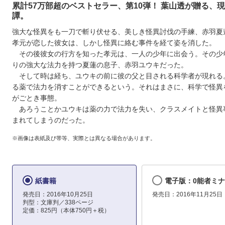
累計57万部超のベストセラー、第10弾！ 葉山透が贈る、
譚。
強大な怪異をも一刀で斬り伏せる、美しき怪異討伐の手練、赤羽夏
孝元が恋した彼女は、しかし怪異に絡む事件を経て姿を消した。
その後彼女の行方を知った孝元は、一人の少年に出会う。その少
りの強大な法力を持つ夏蓮の息子、赤羽ユウキだった。
そして時は経ち、ユウキの前に彼の父と目される科学者が現れる
る薬で法力を消すことができるという。それはまさに、科学で怪異
がごとき事態。
あろうことかユウキは薬の力で法力を失い、クラスメイトと怪異
まれてしまうのだった。
※画像は表紙及び帯等、実際とは異なる場合があります。
紙書籍
電子版：0能者ミナ
発売日：2016年10月25日
発売日：2016年11月25日
判型：文庫判／338ページ
定価：825円（本体750円＋税）