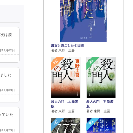
。次は湊
魔女と過ごした七日間
著者 東野 圭吾
6年11月02日
2位
3位
いました
6年11月03日
殺人の門 上 新装
殺人の門 下 新装
版
版
著者 東野 圭吾
著者 東野 圭吾
っていた
4位
5位
6年11月23日