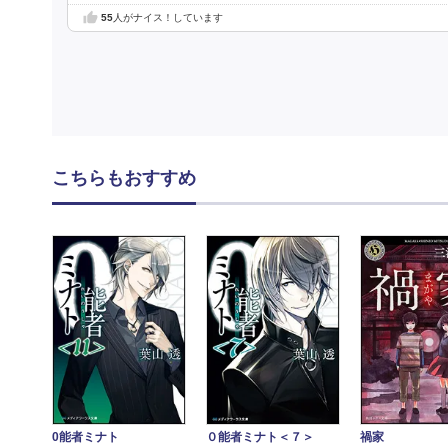
55
人がナイス！しています
こちらもおすすめ
0能者ミナト
０能者ミナト＜７＞
禍家