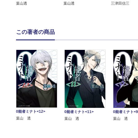
葉山透
葉山透
三津田信三
この著者の商品
0能者ミナト<12>
0能者ミナト<11>
0能者ミナト<9
葉山 透
葉山 透
葉山 透