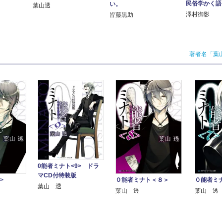
民俗学かく語
い。
葉山透
澤村御影
皆藤黒助
著者名「葉
0能者ミナト<9> ドラ
マCD付特装版
>
０能者ミナト＜８＞
０能者ミ
葉山 透
葉山 透
葉山 透