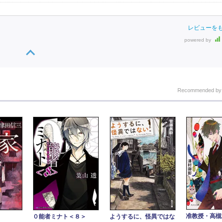
レビューを
powered by
Recommended b
准教授・高槻
０能者ミナト＜８＞
ようするに、怪異ではな