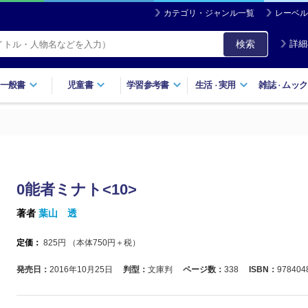
カテゴリ・ジャンル一覧
レーベル
検索
詳細
一般書
児童書
学習参考書
生活
実用
雑誌
ムック
・
・
0能者ミナト<10>
著者
葉山 透
定価：
825
円 （本体
750
円＋税）
発売日：
2016年10月25日
判型：
文庫判
ページ数：
338
ISBN：
978404