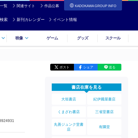
一覧
関連サイト
作品公募
KADOKAWA GROUP INFO
検索
新刊カレンダー
イベント情報
映像
ゲーム
グッズ
スクール
ポスト
シェア
送る
書店在庫を見る
大垣書店
紀伊國屋書店
くまざわ書店
三省堂書店
8924931
丸善ジュンク堂書
有隣堂
店