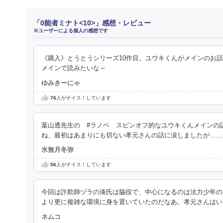
「0能者ミナト<10>」感想・レビュー
※ユーザーによる個人の感想です
《購入》とうとうシリーズ10作目。ユウキくんがメインのお
メインで読みたいな～
ゆみきーにゃ
76
人がナイス！しています
葉山透先生の #ラノベ スピンオフ的なユウキくんメインの
ね、最初はあまりにも切ない孝元さんの話に涙しましたが……
水無月冬弥
56
人がナイス！しています
今回は詐欺師ヅラの湊氏は脇役で、中心になるのは法力少年の
より更に複雑な環境に身を置いていたのだなあ。孝元さんはい
ネムコ