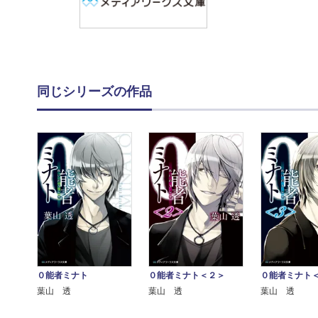
同じシリーズの作品
０能者ミナト
０能者ミナト＜２＞
０能者ミナト
葉山 透
葉山 透
葉山 透