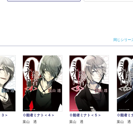
同じシリー
＜３＞
０能者ミナト＜４＞
０能者ミナト＜５＞
０能者ミ
葉山 透
葉山 透
葉山 透