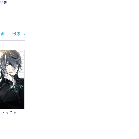
りき
山透」で検索
ナト＜７＞