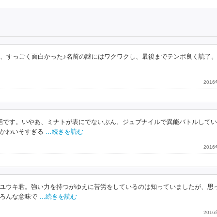
話、すっごく面白かった♪名前の謎にはワクワクし、最後までテンポ良く読了
201
話です。いやあ、ミナトが表にでないぶん、ジュブナイルで異能バトルして
かわいそすぎる
…続きを読む
201
ユウキ君。強い力を持つがゆえに苦労をしているのは知っていましたが、思
ろんな意味で
…続きを読む
201