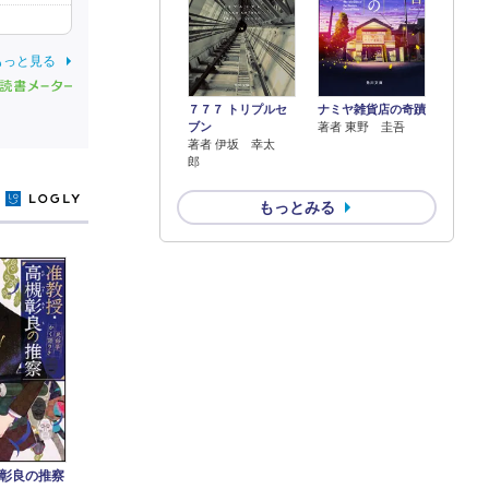
もっと見る
７７７ トリプルセ
ナミヤ雑貨店の奇蹟
ブン
著者 東野 圭吾
著者 伊坂 幸太
郎
y
もっとみる
彰良の推察