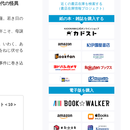
現代の怪異
近くの書店在庫を検索する
（書店在庫情報プロジェクト）
蓮。若き日の
紙の本・雑誌を購入する
年こそ、母譲
。いわく、あ
をねじ伏せる
事件に巻き込
電子版を購入
ト＜10＞